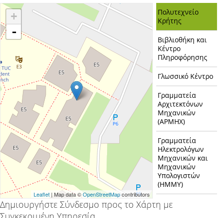
Πολυτεχνείο
+
Κρήτης
-
Βιβλιοθήκη και
Κέντρο
Πληροφόρησης
Γλωσσικό Κέντρο
Γραμματεία
Αρχιτεκτόνων
Μηχανικών
(ΑΡΜΗΧ)
Γραμματεία
Ηλεκτρολόγων
Μηχανικών και
Μηχανικών
Υπολογιστών
(ΗΜΜΥ)
Leaflet
| Map data ©
OpenStreetMap
contributors
Δημιουργήστε Σύνδεσμο προς το Χάρτη με
Γραμματεία
Μηχανικών
Συγκεκριμένη Υπηρεσία