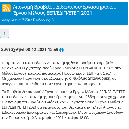
Απονομή Βραβείου Διδακτικού/Εργαστηριακού
Έργου Μέλους ΕΕΠ/ΕΔΙΠ/ΕΤΕΠ 2021
Αναγνώσεις: 7650 / Συνδρομές: 3
1
Συντάχθηκε 08-12-2021 12:59
Η Πρυτανεία του Πολυτεχνείου Κρήτης θα απονείμει το Βραβείο
Διδακτικού / Εργαστηριακού Έργου Μέλους ΕΕΠ/ΕΔΙΠ/ΕΤΕΠ 2021 στο
Μέλος Εργαστηριακού Διδακτικού Προσωπικού (ΕΔΙΠ) της Σχολής
Μηχανικών Παραγωγής και Διοίκησης
κ.
Νικόλαο Σπανουδάκη
, σε
αναγνώριση του διδακτικού / εργαστηριακού του έργου.
Το Βραβείο Διδακτικού / Εργαστηριακού Έργου Μέλους ΕΕΠ/ΕΔΙΠ/ΕΤΕΠ
του Πολυτεχνείου Κρήτης απονέμεται φέτος για έβδομη συνεχή χρονιά.
Η απονομή του Βραβείου Διδακτικού / Εργαστηριακού Έργου Μέλους
ΕΕΠ/ΕΔΙΠ/ΕΤΕΠ 2021 θα πραγματοποιηθεί κατά την Τελετή Απονομής
Διδακτορικών Διπλωμάτων και Διπλωμάτων Μεταπτυχιακών Σπουδών
την Παρασκευή 10 Δεκεμβρίου 2021 και ώρα 18:00.