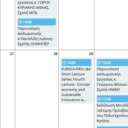
εργασιας κ. ΓΩΡΟΥ
ΚΥΡΙΑΚΗΣ-ΑΝΝΑΣ,
Σχολή ΜΠΔ
14:00
Παρουσίαση
Διπλωματικής
κ.Παντελίδη Ιωάννη -
Σχολής ΧΗΜΗΠΕΡ
27
28
29
14:00
10:00
EURECA-PRO: I&E
Παρουσίαση
Short Lecture
Διπλωματικής
Series: Fourth
Εργασίας κ.
Lecture - Circular
Γεώργιου Βίτσιου 
economy and
Σχολή ΗΜΜΥ
sustainable
13:00
innovation w...
Εκδήλωση Μονάδ
Ισότιμης Πρόσβα
του Πολυτεχνείου
Κρήτης