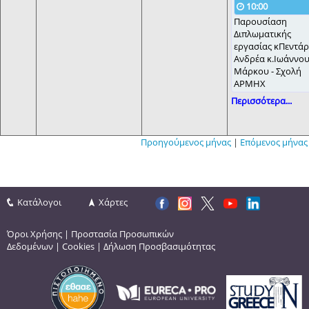
10:00
Παρουσίαση
Διπλωματικής
εργασίας κΠεντά
Ανδρέα κ.Ιωάννο
Μάρκου - Σχολή
ΑΡΜΗΧ
Περισσότερα...
Προηγούμενος μήνας
|
Επόμενος μήνας
Κατάλογοι
Χάρτες
Όροι Χρήσης
|
Προστασία Προσωπικών
Δεδομένων
|
Cookies
|
Δήλωση Προσβασιμότητας