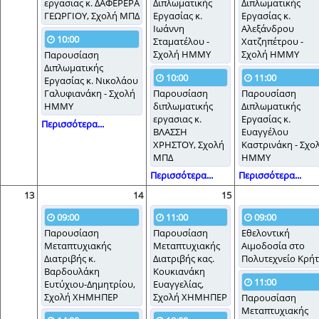
εργασιας κ. ΔΑΦΕΡΕΡΑ
Διπλωματικής
Διπλωματικής
ΓΕΩΡΓΙΟΥ, Σχολή ΜΠΔ
Εργασίας κ.
Εργασίας κ.
Ιωάννη
Αλεξάνδρου
10:00
Σταματέλου -
Χατζηπέτρου -
Σχολή ΗΜΜΥ
Σχολή ΗΜΜΥ
Παρουσίαση
Διπλωματικής
10:00
11:00
Εργασίας κ. Νικολάου
Γαλυφιανάκη - Σχολή
Παρουσίαση
Παρουσίαση
ΗΜΜΥ
διπλωματικής
Διπλωματικής
εργασιας κ.
Εργασίας κ.
Περισσότερα...
ΒΛΑΣΣΗ
Ευαγγέλου
ΧΡΗΣΤΟΥ, Σχολή
Καστρινάκη - Σχο
ΜΠΔ
ΗΜΜΥ
Περισσότερα...
Περισσότερα...
13
14
15
09:00
11:00
09:00
Παρουσίαση
Παρουσίαση
Εθελοντική
Μεταπτυχιακής
Μεταπτυχιακής
Αιμοδοσία στο
Διατριβής κ.
Διατριβής κας.
Πολυτεχνείο Κρή
Βαρδουλάκη
Κουκιανάκη
11:00
Ευτύχιου-Δημητρίου,
Ευαγγελίας,
Σχολή ΧΗΜΗΠΕΡ
Σχολή ΧΗΜΗΠΕΡ
Παρουσίαση
Μεταπτυχιακής