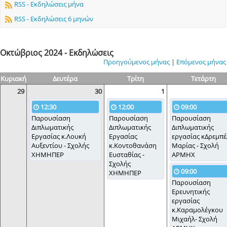
RSS - Εκδηλώσεις μήνα
RSS - Εκδηλώσεις 6 μηνών
Οκτώβριος 2024 - Εκδηλώσεις
Προηγούμενος μήνας
|
Επόμενος μήνας
Κυριακή
Δευτέρα
Τρίτη
Τετάρτη
29
30
1
12:30
12:00
09:00
Παρουσίαση
Παρουσίαση
Παρουσίαση
Διπλωματικής
Διπλωματικής
Διπλωματικής
Εργασίας κ.Λουκή
Εργασίας
εργασίας κΔρεμπ
Αυξεντίου - Σχολής
κ.Κοντοθανάση
Μαρίας - Σχολή
ΧΗΜΗΠΕΡ
Ευσταθίας -
ΑΡΜΗΧ
Σχολής
09:00
ΧΗΜΗΠΕΡ
Παρουσίαση
Ερευνητικής
εργασίας
κ.Kαραμολέγκου
Μιχαήλ- Σχολή