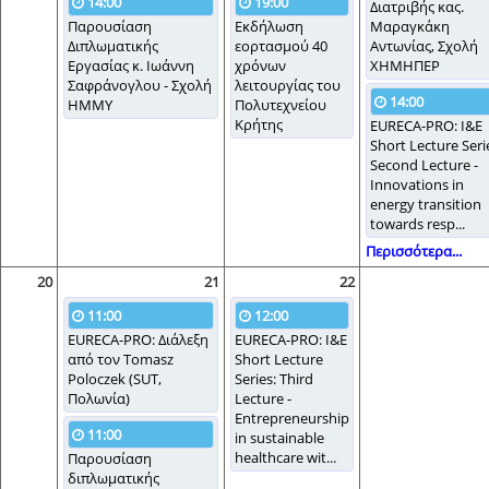
14:00
19:00
Διατριβής κας.
Παρουσίαση
Εκδήλωση
Μαραγκάκη
Διπλωματικής
εορτασμού 40
Αντωνίας, Σχολή
Εργασίας κ. Ιωάννη
χρόνων
ΧΗΜΗΠΕΡ
Σαφράνογλου - Σχολή
λειτουργίας του
14:00
ΗΜΜΥ
Πολυτεχνείου
Κρήτης
EURECA-PRO: I&E
Short Lecture Seri
Second Lecture -
Innovations in
energy transition
towards resp...
Περισσότερα...
20
21
22
11:00
12:00
EURECA-PRO: Διάλεξη
EURECA-PRO: I&E
από τον Tomasz
Short Lecture
Poloczek (SUT,
Series: Third
Πολωνία)
Lecture -
Entrepreneurship
11:00
in sustainable
healthcare wit...
Παρουσίαση
διπλωματικής