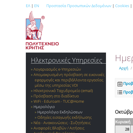
ΕΛ
|
EN
Προστασία Προσωπικών Δεδομένων
|
Cookies
|
Ημε
Ηλεκτρονικές Υπηρεσίες
Αρχή
/
Λογαριασμός e-Yπηρεσιών
Απομακρυσμένη πρόσβαση σε εικονικές
εφαρμογές και περιβάλλοντα εργασίας
Προβ
μέσω της υπηρεσίας VDI
Ηλεκτρονικό Ταχυδρομείο (email)
Προβ
Πρόσβαση στο διαδίκτυο
WiFi - Eduroam - TUC@Home
Ημερολόγιο
Οκτώβρι
Ημερολόγιο Εκδηλώσεων
Οδηγίες εισαγωγής εκδήλωσης
Κυριακή
Νέα - Ανακοινώσεις - Συζητήσεις
Αναφορές Βλαβών / Αιτήσεις
28