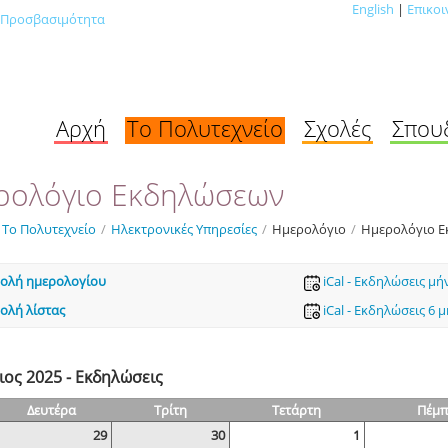
English
|
Επικοι
Προσβασιμότητα
Αρχή
Το Πολυτεχνείο
Σχολές
Σπου
ρολόγιο Εκδηλώσεων
Το Πολυτεχνείο
/
Ηλεκτρονικές Υπηρεσίες
/
Ημερολόγιο
/
Ημερολόγιο 
ολή ημερολογίου
iCal - Εκδηλώσεις μή
ολή λίστας
iCal - Εκδηλώσεις 6 
ος 2025 - Εκδηλώσεις
Δευτέρα
Τρίτη
Τετάρτη
Πέμπ
29
30
1