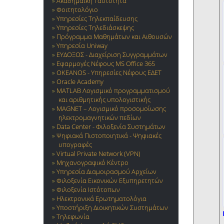
Ακαδημαϊκή Ταυτότητα
Φοιτητολόγιο
Υπηρεσίες Τηλεκπαίδευσης
Υπηρεσίες Τηλεδιάσκεψης
Πρόγραμμα Μαθημάτων και Αιθουσών
Υπηρεσία Uniway
ΕΥΔΟΞΟΣ - Διαχείριση Συγγραμμάτων
Εφαρμογές Νέφους MS Office 365
OKEANOS - Υπηρεσίες Νέφους ΕΔΕΤ
Oracle Academy
MATLAB Λογισμικό προγραμματισμού
και αριθμητικής υπολογιστικής
MAGNET – Λογισμικό προσομοίωσης
ηλεκτρομαγνητικών πεδίων
Data Center - Φιλοξενία Συστημάτων
Ψηφιακά Πιστοποιητικά - Ψηφιακές
υπογραφές
Virtual Private Network (VPN)
Μηχανογραφικό Κέντρο
Υπηρεσία Διαμοιρασμού Αρχείων
Φιλοξενία Εικονικών Εξυπηρετητών
Φιλοξενία Ιστότοπων
Ηλεκτρονικά Ερωτηματολόγια
Υποστήριξη Διοικητικών Συστημάτων
Τηλεφωνία