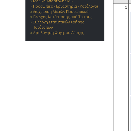
Μαζική Αποστολή SMS
Προσωπικό - Εργαστήρια - Κατάλογοι
5
Διαχείριση Αδειών Προσωπικού
Έλεγχος Κατάστασης από Τρίτους
Συλλογή Στατιστικών Χρήσης
Ιστότοπων
Αξιολόγηση Φαγητού Λέσχης