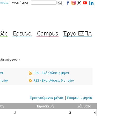
νωνία
| Αναζήτηση
|
δές
Έρευνα
Campus
Έργα ΕΣΠΑ
Εκδηλώσεων
/
να
RSS - Εκδηλώσεις μήνα
μηνών
RSS - Εκδηλώσεις 6 μηνών
Προηγούμενος μήνας
|
Επόμενος μήνας
τη
Παρασκευή
Σάββατο
2
3
4