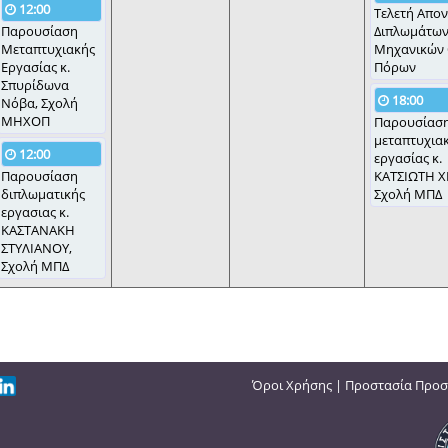
12:00
Τελετή Απο
Παρουσίαση
Διπλωμάτω
Μεταπτυχιακής
Μηχανικών
Εργασίας κ.
Πόρων
Σπυρίδωνα
18:00
Νόβα, Σχολή
ΜΗΧΟΠ
Παρουσίασ
μεταπτυχια
12:00
εργασίας κ.
Παρουσίαση
ΚΑΤΣΙΩΤΗ Χ
διπλωματικής
Σχολή ΜΠΔ
εργασιας κ.
ΚΑΣΤΑΝΑΚΗ
ΣΤΥΛΙΑΝΟΥ,
Σχολή ΜΠΔ
Όροι Χρήσης
|
Προστασία Προσ