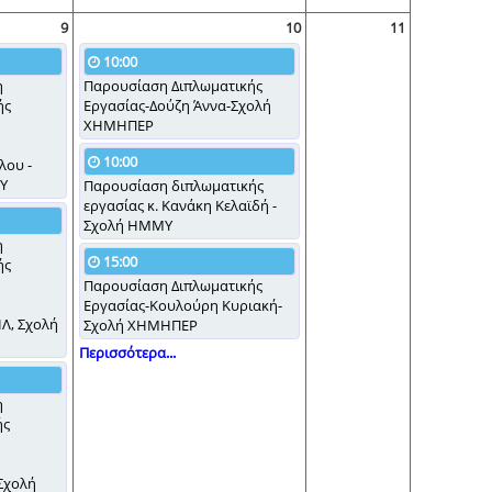
9
10
11
10:00
η
Παρουσίαση Διπλωματικής
ής
Εργασίας-Δούζη Άννα-Σχολή
ΧΗΜΗΠΕΡ
10:00
ου -
Υ
Παρουσίαση διπλωματικής
εργασίας κ. Κανάκη Κελαϊδή -
Σχολή ΗΜΜΥ
η
15:00
ής
Παρουσίαση Διπλωματικής
Εργασίας-Κουλούρη Κυριακή-
, Σχολή
Σχολή ΧΗΜΗΠΕΡ
Περισσότερα...
η
ής
Σχολή