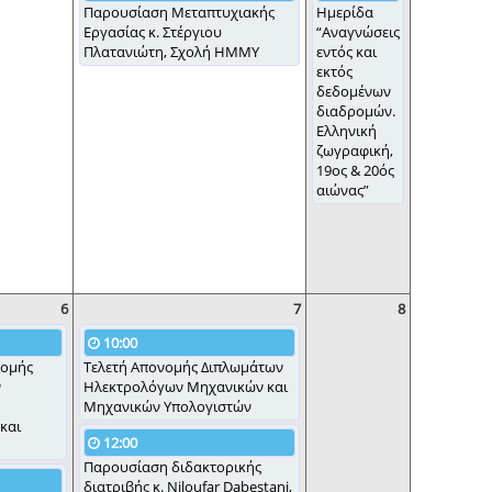
Παρουσίαση Μεταπτυχιακής
Ημερίδα
Εργασίας κ. Στέργιου
“Αναγνώσεις
Πλατανιώτη, Σχολή ΗΜΜΥ
εντός και
εκτός
δεδομένων
διαδρομών.
Ελληνική
ζωγραφική,
19ος & 20ός
αιώνας”
6
7
8
10:00
νομής
Τελετή Απονομής Διπλωμάτων
ν
Ηλεκτρολόγων Μηχανικών και
Μηχανικών Υπολογιστών
και
12:00
Παρουσίαση διδακτορικής
διατριβής κ. Niloufar Dabestani,