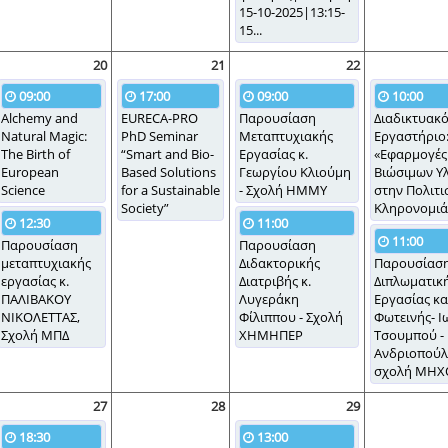
15-10-2025|13:15-
15...
20
21
22
09:00
17:00
09:00
10:00
Alchemy and
EURECA-PRO
Παρουσίαση
Διαδικτυακ
Natural Magic:
PhD Seminar
Μεταπτυχιακής
Εργαστήριο
The Birth of
“Smart and Bio-
Εργασίας κ.
«Εφαρμογές
European
Based Solutions
Γεωργίου Κλιούμη
Βιώσιμων Υ
Science
for a Sustainable
- Σχολή ΗΜΜΥ
στην Πολιτι
Society”
Κληρονομιά
12:30
11:00
11:00
Παρουσίαση
Παρουσίαση
μεταπτυχιακής
Διδακτορικής
Παρουσίασ
εργασίας κ.
Διατριβής κ.
Διπλωματικ
ΠΑΛΙΒΑΚΟΥ
Λυγεράκη
Εργασίας κα
ΝΙΚΟΛΕΤΤΑΣ,
Φίλιππου - Σχολή
Φωτεινής- Ι
Σχολή ΜΠΔ
ΧΗΜΗΠΕΡ
Τσουμπού -
Ανδριοπούλ
σχολή ΜΗΧ
27
28
29
18:30
13:00