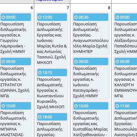
6
7
8
09:00
12:00
06:30
09:00
Παρουσίαση
Παρουσίαση
Παρουσίαση
Παρουσίασ
διπλωματικής
Διπλωματικής
Διπλωματικής
διπλωματικ
εργασίας κ.
Εργασίας κας
Εργασίας-
εργασίας κ.
Γεωργίου
Ιωάννας-
Αναγνωστοπούλου
Αλέξανδρου
Λαμπρινάκη -
Μαρίας Κυτέα &
Ιόλη-Μαρία-Σχολή
Παπαδόπουλ
Σχολή ΗΜΜΥ
κας Αντωνίας
ΧΗΜΗΠΕΡ
Σχολή ΗΜΜ
Τασσιού, Σχολή
09:00
09:00
09:30
ΜΗΧΟΠ
Παρουσίαση
Παρουσίαση
Παρουσίασ
13:15
διπλωματικής
διπλωματικής
διπλωματικ
εργασίας κ.
Παρουσίαση
εργασίας κ.
εργασιας κ.
ΣΤΡΑΤΗΓΟΥ
Διπλωματικής
Ιωάννου
ΚΑΛΛΕΡΓΗ
ΙΩΑΝΝΗ, Σχολή
Εργασίας κ.
Κατσιγαράκη -
ΕΜΜΑΝΟΥΗΛ
ΜΠΔ
Κωνσταντίνου
Σχολή ΗΜΜΥ
ΜΠΔ
Κυριακίδη,
10:00
10:00
11:00
Σχολή ΜΗΧΟΠ
Παρουσίαση
Παρουσίαση
Παρουσίασ
18:00
διπλωματικής
διπλωματικής
Διπλωματικ
εργασιας κ.
Παρουσίαση
εργασίας κας
Εργασίας-
ΜΠΑΡΛΑ
Διπλωματικής
Ευσταθίας-Μαρίας
Μουσουλέα
ΑΝΑΣΤΑΣΙΑΣ-
Εργασίας-
Χατζηαθανασίου -
Αικατερίνη-