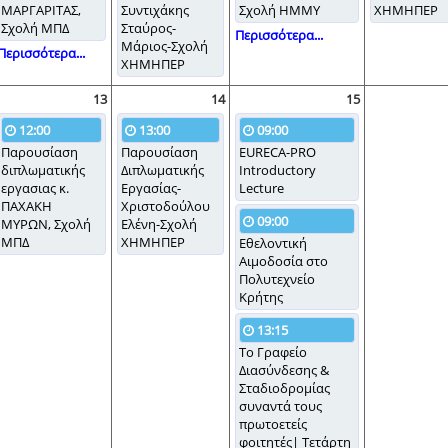
ΜΑΡΓΑΡΙΤΑΣ,
Συντιχάκης
Σχολή ΗΜΜΥ
ΧΗΜΗΠΕΡ
Σχολή ΜΠΔ
Σταύρος-
Περισσότερα...
Μάριος-Σχολή
Περισσότερα...
ΧΗΜΗΠΕΡ
13
14
15
12:00
13:00
09:00
Παρουσίαση
Παρουσίαση
EURECA-PRO
διπλωματικής
Διπλωματικής
Introductory
εργασιας κ.
Εργασίας-
Lecture
ΠΑΧΑΚΗ
Χριστοδούλου
09:00
ΜΥΡΩΝ, Σχολή
Ελένη-Σχολή
ΜΠΔ
ΧΗΜΗΠΕΡ
Εθελοντική
Αιμοδοσία στο
Πολυτεχνείο
Κρήτης
13:15
Το Γραφείο
Διασύνδεσης &
Σταδιοδρομίας
συναντά τους
πρωτοετείς
φοιτητές| Τετάρτη