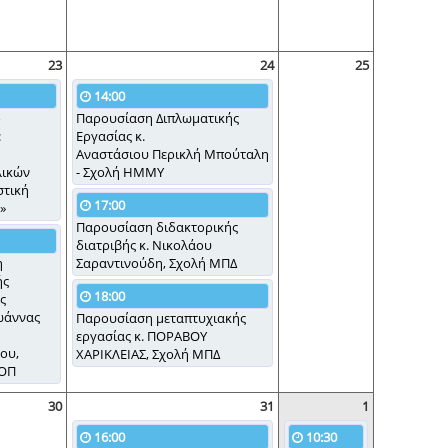
23
24
25
14:00
ό
Παρουσίαση Διπλωματικής
:
Εργασίας κ.
Αναστάσιου Περικλή Μπούταλη
λικών
- Σχολή ΗΜΜΥ
στική
17:00
»
Παρουσίαση διδακτορικής
διατριβής κ. Νικολάου
η
Σαραντινούδη, Σχολή ΜΠΔ
ής
18:00
ς
ωάννας
Παρουσίαση μεταπτυχιακής
εργασίας κ. ΠΟΡΑΒΟΥ
ου,
ΧΑΡΙΚΛΕΙΑΣ, Σχολή ΜΠΔ
ΟΠ
30
31
1
16:00
10:30