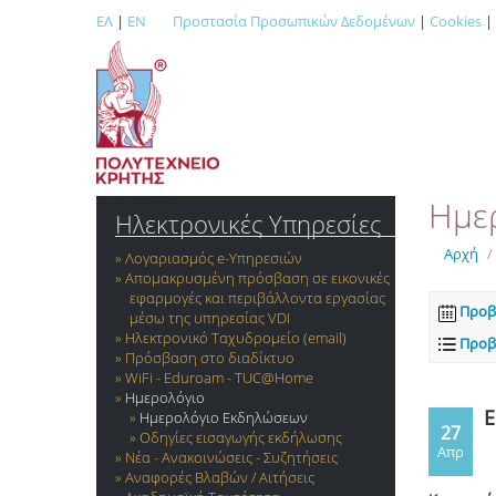
ΕΛ
|
EN
Προστασία Προσωπικών Δεδομένων
|
Cookies
|
Ημε
Ηλεκτρονικές Υπηρεσίες
Αρχή
/
Λογαριασμός e-Yπηρεσιών
Απομακρυσμένη πρόσβαση σε εικονικές
εφαρμογές και περιβάλλοντα εργασίας
Προβ
μέσω της υπηρεσίας VDI
Ηλεκτρονικό Ταχυδρομείο (email)
Προβ
Πρόσβαση στο διαδίκτυο
WiFi - Eduroam - TUC@Home
Ημερολόγιο
E
Ημερολόγιο Εκδηλώσεων
27
Οδηγίες εισαγωγής εκδήλωσης
Απρ
Νέα - Ανακοινώσεις - Συζητήσεις
Αναφορές Βλαβών / Αιτήσεις