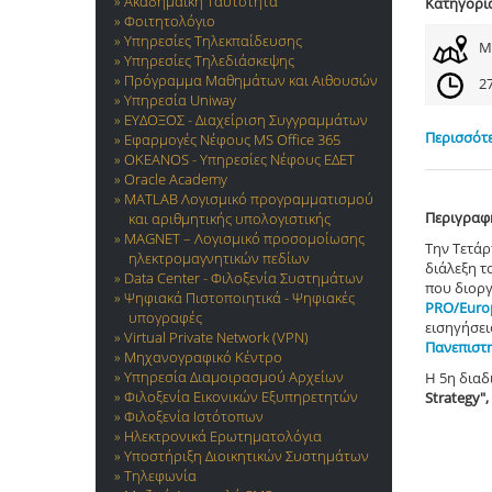
Ακαδημαϊκή Ταυτότητα
Κατηγορί
Φοιτητολόγιο
Υπηρεσίες Τηλεκπαίδευσης
Μ
Υπηρεσίες Τηλεδιάσκεψης
Πρόγραμμα Μαθημάτων και Αιθουσών
27
Υπηρεσία Uniway
ΕΥΔΟΞΟΣ - Διαχείριση Συγγραμμάτων
Περισσότε
Εφαρμογές Νέφους MS Office 365
OKEANOS - Υπηρεσίες Νέφους ΕΔΕΤ
Oracle Academy
MATLAB Λογισμικό προγραμματισμού
Περιγραφ
και αριθμητικής υπολογιστικής
MAGNET – Λογισμικό προσομοίωσης
Την Τετάρ
ηλεκτρομαγνητικών πεδίων
διάλεξη τ
Data Center - Φιλοξενία Συστημάτων
που διοργ
Ψηφιακά Πιστοποιητικά - Ψηφιακές
PRO/Europ
υπογραφές
εισηγήσει
Virtual Private Network (VPN)
Πανεπιστ
Μηχανογραφικό Κέντρο
Υπηρεσία Διαμοιρασμού Αρχείων
Η 5η διαδ
Φιλοξενία Εικονικών Εξυπηρετητών
Strategy"
Φιλοξενία Ιστότοπων
Ηλεκτρονικά Ερωτηματολόγια
Υποστήριξη Διοικητικών Συστημάτων
Τηλεφωνία