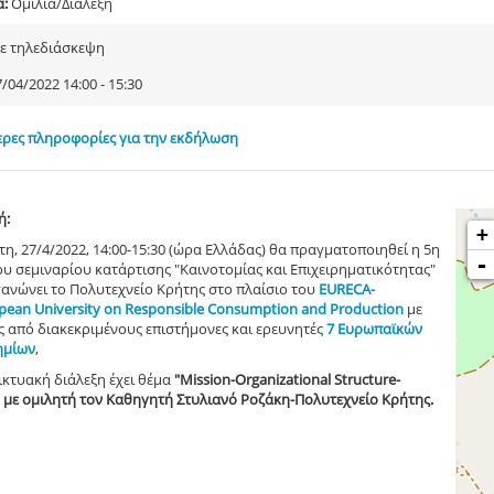
α:
Ομιλία/Διάλεξη
ε τηλεδιάσκεψη
/04/2022 14:00 - 15:30
ρες πληροφορίες για την εκδήλωση
ή:
+
τη, 27/4/2022, 14:00-15:30 (ώρα Ελλάδας) θα πραγματοποιηθεί η 5η
-
ου σεμιναρίου κατάρτισης "Καινοτομίας και Επιχειρηματικότητας"
ανώνει το Πολυτεχνείο Κρήτης στο πλαίσιο του
ΕURECA-
ean University on Responsible Consumption and Production
με
ς από διακεκριμένους επιστήμονες και ερευνητές
7 Ευρωπαϊκών
ημίων
,
ικτυακή διάλεξη έχει θέμα
"Mission-Organizational Structure-
, με ομιλητή τον Καθηγητή Στυλιανό Ροζάκη-Πολυτεχνείο Κρήτης.