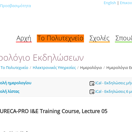
English
|
Επικοι
Προσβασιμότητα
Αρχή
Το Πολυτεχνείο
Σχολές
Σπου
ρολόγιο Εκδηλώσεων
Το Πολυτεχνείο
/
Ηλεκτρονικές Υπηρεσίες
/
Ημερολόγιο
/
Ημερολόγιο 
ολή ημερολογίου
iCal - Εκδηλώσεις μή
ολή λίστας
iCal - Εκδηλώσεις 6 
URECA-PRO I&E Training Course, Lecture 05