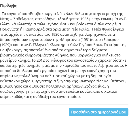
Περίληψ
η
Το εργοστάσιο «Βαμβακουργία Νέας Φιλαδέλφειας» στην περιοχή της
Νέας Φιλαδέλφειας στην Αθήνα, ιδρύθηκε το 1935 με την επωνυμία «Α.Ε.
Ελληνικά Κλωστήρια Υιών Τεγόπουλου» και βρίσκεται δίπλα στο ρέμα
Ποδονίφτη ή Γιαμπουρλά στα όρια με τη Νέα Ιωνία. Η Νέα Φιλαδέλφεια
στις αρχές της δεκαετίας του 1930 αναπτύχθηκε βιομηχανικά με τη
δημιουργία των εργοστασίων της «Μπριτάνια (1931)», του «Εσπέρου
(1929)» και τα «Α.Ε. Ελληνικά Κλωστήρια Υιών Τεγόπουλου». Το κτίριο της
Βαμβακουργίας αποτελεί ένα από τα σημαντικότερα δείγματα
βιομηχανικής κληρονομιάς της Αθήνας, που μορφολογικά ανήκει στο
μοντέρνο κίνημα. Το 2012 το κέλυφος του εργοστασίου χαρακτηρίστηκε
ως διατηρητέο μνημείο, μαζί με την καμινάδα του και το λεβητοστάσιο. Η
παρούσα διπλωματική εργασία ασχολείται με την επανάχρηση του
κτιρίου ως πολυδύναμου πολιτιστικού χώρου με τη δημιουργία
εκθεσιακού χώρου, εργαστήρια ζωγραφικής, φωτογραφίας και θεάτρου,
βιβλιοθήκης και αίθουσες πολλαπλών χρήσεων. Στόχος είναι η
αναζωογόνηση της περιοχής που αποτελείται κυρίως από οικιστικά
κτίρια καθώς και η ανάδειξη του εργοστασίου.
Προσθήκη στο ημερολόγιό μου