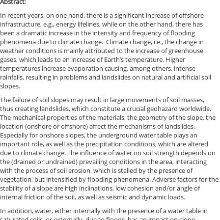
Abstract
:
In recent years, on one hand, there is a significant increase of offshore
infrastructure, e.g., energy lifelines, while on the other hand, there has
been a dramatic increase in the intensity and frequency of flooding
phenomena due to climate change. Climate change, i.e., the change in
weather conditions is mainly attributed to the increase of greenhouse
gases, which leads to an increase of Earth’s temperature. Higher
temperatures increase evaporation causing, among others, intense
rainfalls, resulting in problems and landslides on natural and artificial soil
slopes.
The failure of soil slopes may result in large movements of soil masses,
thus creating landslides, which constitute a crucial geohazard worldwide.
The mechanical properties of the materials, the geometry of the slope, the
location (onshore or offshore) affect the mechanisms of landslides.
Especially for onshore slopes, the underground water table plays an
important role, as well as the precipitation conditions, which are altered
due to climate change. The influence of water on soil strength depends on
the (drained or undrained) prevailing conditions in the area, interacting
with the process of soil erosion, which is stalled by the presence of
vegetation, but intensified by flooding phenomena. Adverse factors for the
stability of a slope are high inclinations, low cohesion and/or angle of
internal friction of the soil, as well as seismic and dynamic loads.
In addition, water, either internally with the presence of a water table in
saturated soils, or externally, due to floods, has an impact on slope