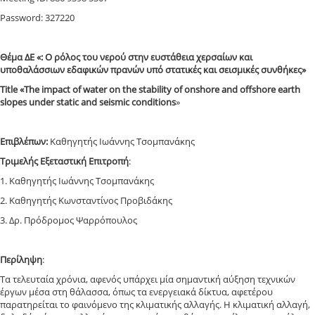
Password: 327220
Θέμα ΔE «: Ο ρόλος του νερού στην ευστάθεια χερσαίων και
υποθαλάσσιων εδαφικών πρανών υπό στατικές και σεισμικές συνθήκες»
Title «The impact of water on the stability of onshore and offshore earth
slopes under static and seismic conditions
»
Επιβλέπων:
Καθηγητής Ιωάννης Τσομπανάκης
Τριμελής Εξεταστική Επιτροπή
:
1. Καθηγητής Ιωάννης Τσομπανάκης
2. Καθηγητής Κωνσταντίνος Προβιδάκης
3. Δρ. Πρόδρομος Ψαρρόπουλος
Περίληψη
:
Τα τελευταία χρόνια, αφενός υπάρχει μία σημαντική αύξηση τεχνικών
έργων μέσα στη θάλασσα, όπως τα ενεργειακά δίκτυα, αφετέρου
παρατηρείται το φαινόμενο της κλιματικής αλλαγής. Η κλιματική αλλαγή,