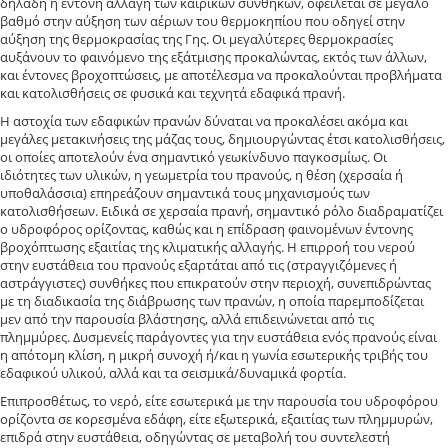
δηλαδή η έντονη αλλαγή των καιρικών συνθήκων, οφείλεται σε μεγάλο
βαθμό στην αύξηση των αέριων του θερμοκηπίου που οδηγεί στην
αύξηση της θερμοκρασίας της Γης. Οι μεγαλύτερες θερμοκρασίες
αυξάνουν το φαινόμενο της εξάτμισης προκαλώντας, εκτός των άλλων,
και έντονες βροχοπτώσεις, με αποτέλεσμα να προκαλούνται προβλήματα
και κατολισθήσεις σε φυσικά και τεχνητά εδαφικά πρανή.
Η αστοχία των εδαφικών πρανών δύναται να προκαλέσει ακόμα και
μεγάλες μετακινήσεις της μάζας τους, δημιουργώντας έτσι κατολισθήσεις,
οι οποίες αποτελούν ένα σημαντικό γεωκίνδυνο παγκοσμίως. Οι
ιδιότητες των υλικών, η γεωμετρία του πρανούς, η θέση (χερσαία ή
υποθαλάσσια) επηρεάζουν σημαντικά τους μηχανισμούς των
κατολισθήσεων. Ειδικά σε χερσαία πρανή, σημαντικό ρόλο διαδραματίζει
ο υδροφόρος ορίζοντας, καθώς και η επίδραση φαινομένων έντονης
βροχόπτωσης εξαιτίας της κλιματικής αλλαγής. Η επιρροή του νερού
στην ευστάθεια του πρανούς εξαρτάται από τις (στραγγιζόμενες ή
αστράγγιστες) συνθήκες που επικρατούν στην περιοχή, συνεπιδρώντας
με τη διαδικασία της διάβρωσης των πρανών, η οποία παρεμποδίζεται
μεν από την παρουσία βλάστησης, αλλά επιδεινώνεται από τις
πλημμύρες. Δυσμενείς παράγοντες για την ευστάθεια ενός πρανούς είναι
η απότομη κλίση, η μικρή συνοχή ή/και η γωνία εσωτερικής τριβής του
εδαφικού υλικού, αλλά και τα σεισμικά/δυναμικά φορτία.
Επιπροσθέτως, το νερό, είτε εσωτερικά με την παρουσία του υδροφόρου
ορίζοντα σε κορεσμένα εδάφη, είτε εξωτερικά, εξαιτίας των πλημμυρών,
επιδρά στην ευστάθεια, οδηγώντας σε μεταβολή του συντελεστή