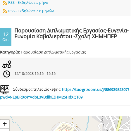
RSS - Εκδηλώσεις μήνα
RSS - Εκδηλώσεις 6 μηνών
Παρουσίαση Διπλωματικής Εργασίας-Ευγενία-
12
Ευνομία Καβαλιεράτου -Σχολή ΧΗΜΗΠΕΡ
Οκτ
Κατηγορία:
Παρουσίαση Διπλωματικής Εργασίας
12/10/2023 15:15 - 15:15
Σύνδεσμος τηλεδιάσκεψης:
https://tuc-gr.zoom.us/j/88693985307?
pwd=NEpBR0x4YVdpL3VBdlhEZHM2SHdXQT09
+