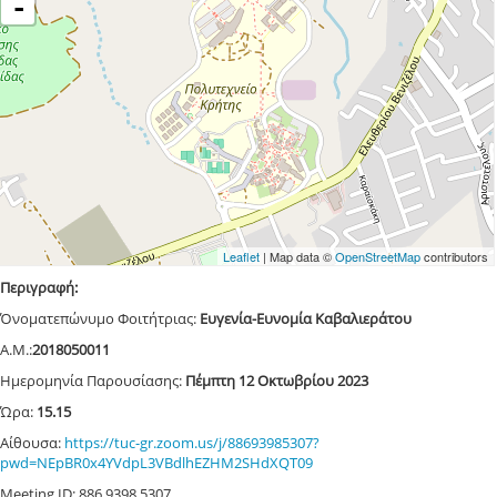
-
Leaflet
| Map data ©
OpenStreetMap
contributors
Περιγραφή:
Όνοματεπώνυμο Φοιτήτριας:
Ευγενία-Ευνομία Καβαλιεράτου
Α.Μ.:
2018050011
Ημερομηνία Παρουσίασης:
Πέμπτη
12 Οκτωβρίου 2023
Ώρα:
15.15
Αίθουσα:
https://tuc-gr.zoom.us/j/88693985307?
pwd=NEpBR0x4YVdpL3VBdlhEZHM2SHdXQT09
Meeting ID: 886 9398 5307