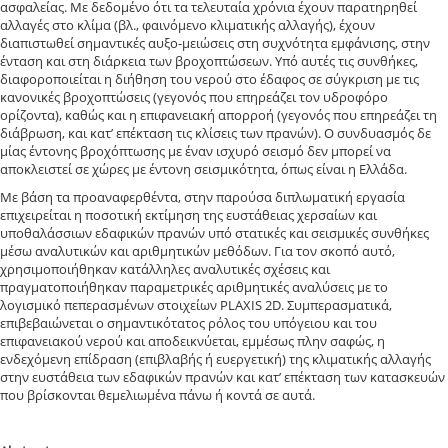
ασφαλείας. Με δεδομένο ότι τα τελευταία χρόνια έχουν παρατηρηθεί
αλλαγές στο κλίμα (βλ., φαινόμενο κλιματικής αλλαγής), έχουν
διαπιστωθεί σημαντικές αυξο-μειώσεις στη συχνότητα εμφάνισης, στην
ένταση και στη διάρκεια των βροχοπτώσεων. Υπό αυτές τις συνθήκες,
διαφοροποιείται η διήθηση του νερού στο έδαφος σε σύγκριση με τις
κανονικές βροχοπτώσεις (γεγονός που επηρεάζει τον υδροφόρο
ορίζοντα), καθώς και η επιφανειακή απορροή (γεγονός που επηρεάζει τη
διάβρωση, και κατ’ επέκταση τις κλίσεις των πρανών). Ο συνδυασμός δε
μίας έντονης βροχόπτωσης με έναν ισχυρό σεισμό δεν μπορεί να
αποκλειστεί σε χώρες με έντονη σεισμικότητα, όπως είναι η Ελλάδα.
Με βάση τα προαναφερθέντα, στην παρούσα διπλωματική εργασία
επιχειρείται η ποσοτική εκτίμηση της ευστάθειας χερσαίων και
υποθαλάσσιων εδαφικών πρανών υπό στατικές και σεισμικές συνθήκες
μέσω αναλυτικών και αριθμητικών μεθόδων. Για τον σκοπό αυτό,
χρησιμοποιήθηκαν κατάλληλες αναλυτικές σχέσεις και
πραγματοποιήθηκαν παραμετρικές αριθμητικές αναλύσεις με το
λογισμικό πεπερασμένων στοιχείων PLAXIS 2D. Συμπερασματικά,
επιβεβαιώνεται ο σημαντικότατος ρόλος του υπόγειου και του
επιφανειακού νερού και αποδεικνύεται, εμμέσως πλην σαφώς, η
ενδεχόμενη επίδραση (επιβλαβής ή ευεργετική) της κλιματικής αλλαγής
στην ευστάθεια των εδαφικών πρανών και κατ’ επέκταση των κατασκευών
που βρίσκονται θεμελιωμένα πάνω ή κοντά σε αυτά.