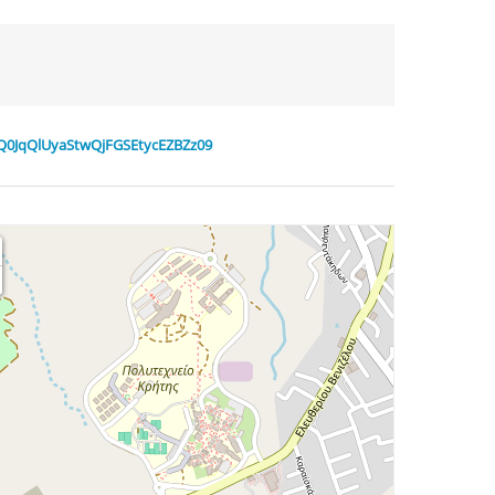
yQ0JqQlUyaStwQjFGSEtycEZBZz09