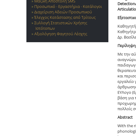
Μαζική Αποστολή SMS
Detection
Προσωπικό - Εργαστήρια - Κατάλογοι
Articulati
Διαχείριση Αδειών Προσωπικού
Έλεγχος Κατάστασης από Τρίτους
Εξεταστικ
Συλλογή Στατιστικών Χρήσης
Καθηγητής
Ιστότοπων
Καθηγήτρ
Αξιολόγηση Φαγητού Λέσχης
Δρ. Βασίλ
Περίληψη
Με την αύ
αναγνώρισ
παιδαγωγώ
θεραπευτέ
και περισ
εργαλείο 
άρθρωσης 
ΕΥΛογο (Ε
βάση για 
προχωρημέ
πολλοίς σ
Abstract
With the r
phonologic