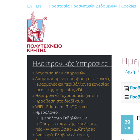
ΕΛ
|
EN
Προστασία Προσωπικών Δεδομένων
|
Cookies
|
Ημε
Ηλεκτρονικές Υπηρεσίες
Αρχή
/
Λογαριασμός e-Yπηρεσιών
Απομακρυσμένη πρόσβαση σε εικονικές
εφαρμογές και περιβάλλοντα εργασίας
Προβ
μέσω της υπηρεσίας VDI
Ηλεκτρονικό Ταχυδρομείο (email)
Προβ
Πρόσβαση στο διαδίκτυο
WiFi - Eduroam - TUC@Home
Ημερολόγιο
Π
Ημερολόγιο Εκδηλώσεων
29
Οδηγίες εισαγωγής εκδήλωσης
Νοε
Νέα - Ανακοινώσεις - Συζητήσεις
Αναφορές Βλαβών / Αιτήσεις