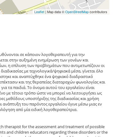
Leaflet
| Map data ©
OpenStreetMap
contributors
πευθύνονται σε κάποιον λογοθεραπευτή για την
λεται στην αυξημένη ενημέρωση των γονέων και
ίων, η επίλυση των προβλημάτων που αντιμετωπίζουν οι
 διαδικασίας με τεχνολογικά/ψηφιακά μέσα, γίνεται όλο
άστηκε και αναπτύχθηκε ένα ψηφιακό διαδραστικό
 επέκτασιν και της θεραπείας διαταραχών φωνολογίας και
για τα παιδιά. Το όνομα αυτού του εργαλείου είναι
νο με τέτοιο τρόπο ώστε να μπορεί να λειτουργήσει ως
ρες μεθόδους υποστήριξης της διαδικασίας και χρήση
ι ανάπτυξη του παρόντος εργαλείου έγινε μέσω μιας εν
ολόγηση από μία ειδική λογοθεραπεύτρια.
ech therapist for the assessment and treatment of possible
nts and children educators regarding these disorders or the