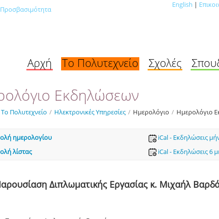
English
|
Επικοι
Προσβασιμότητα
Αρχή
Το Πολυτεχνείο
Σχολές
Σπου
ρολόγιο Εκδηλώσεων
Το Πολυτεχνείο
/
Ηλεκτρονικές Υπηρεσίες
/
Ημερολόγιο
/
Ημερολόγιο 
ολή ημερολογίου
iCal - Εκδηλώσεις μή
ολή λίστας
iCal - Εκδηλώσεις 6 
αρουσίαση Διπλωματικής Εργασίας κ. Μιχαήλ Βαρδ