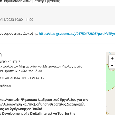
α:
Παρουσίαση Διπλωματικής Εργασίας
/11/2023 10:00 - 11:00
νδεσμος τηλεδιάσκεψης:
https://tuc-gr.zoom.us/j/91750472805?pwd=VER
ή:
+
ΝΕΙΟ ΚΡΗΤΗΣ
-
εκτρολόγων Μηχανικών και Μηχανικών Υπολογιστών
α Προπτυχιακών Σπουδών
ΣΗ ΔΙΠΛΩΜΑΤΙΚΗΣ ΕΡΓΑΣΙΑΣ
αρδάκη
και Ανάπτυξη Ψηφιακού Διαδραστικού Εργαλείου για την
 / Αξιολόγηση και Υποβοήθηση Θεραπείας Διαταραχών
ας και Άρθρωσης σε Παιδιά
 Development of a Digital Interactive Tool for the