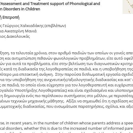
/Assessment and Treatment support of Phonological and
on Disorders in Children
ή Επιτροπή
 Γεώργιος Χαλκιαδάκης (επιβλέπων)
ια Αικατερίνη Μανιά
ειος Διακολουκάς
ξηση, τα τελευταία χρόνια, στον αριθμό παιδιών των οποίων οι γονείς α
η και αντιμετώπιση πιθανών φωνολογικών προβλημάτων, είτε αυτό οφεί
ν για αυτά τα προβλήματα, είτε στην βελτίωση των διαγνωστικών κριτηρ
ς κατά τη διαδικασία της λογοθεραπείας σε παιδιά, και η υποβοήθηση της
σότερο μια επιτακτική ανάγκη. Στην παρούσα διπλωματική εργασία σχεδι
για την υποβοήθηση της ανιχνευτικής/αξιολογητικής διαδικασίας και κατ'
σε παιδιά, το οποίο είναι εύχρηστο για τον λογοθεραπευτή και ευχάριστο 
ργαλείο Υποστήριξης Λογοθεραπείας) και είναι σχεδιασμένο και υλοποιημέ
τη δημιουργία ενός πιο περίπλοκου συστήματος στο μέλλον, με περισσότε
νων τεχνικών μηχανικής μάθησης. Αξίζει να σημειωθεί ότι η σχεδίαση κα
υμμετοχικής διαδικασίας, που ενσωμάτωσε παρατηρήσεις, σχόλια, και αξι
ise, in recent years, in the number of children whose parents address a spe
al disorders, whether this is due to the increased number of informed pare