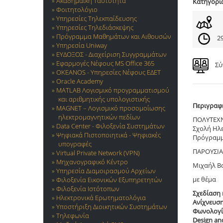
Ακαδημαϊκή Ταυτότητα
Κατηγορί
Φοιτητολόγιο
Υπηρεσίες Τηλεκπαίδευσης
Υπηρεσίες Τηλεδιάσκεψης
Πρόγραμμα Μαθημάτων και Αιθουσών
29
Υπηρεσία Uniway
ΕΥΔΟΞΟΣ - Διαχείριση Συγγραμμάτων
Εφαρμογές Νέφους MS Office 365
Σύ
OKEANOS - Υπηρεσίες Νέφους ΕΔΕΤ
Oracle Academy
MATLAB Λογισμικό προγραμματισμού
και αριθμητικής υπολογιστικής
Περιγραφ
MAGNET – Λογισμικό προσομοίωσης
ηλεκτρομαγνητικών πεδίων
ΠΟΛΥΤΕΧ
Data Center - Φιλοξενία Συστημάτων
Σχολή Ηλ
Ψηφιακά Πιστοποιητικά - Ψηφιακές
Πρόγραμμ
υπογραφές
ΠΑΡΟΥΣΙΑ
Virtual Private Network (VPN)
Μηχανογραφικό Κέντρο
Μιχαήλ Β
Υπηρεσία Διαμοιρασμού Αρχείων
με θέμα
Φιλοξενία Εικονικών Εξυπηρετητών
Φιλοξενία Ιστότοπων
Σχεδίαση 
Ηλεκτρονικά Ερωτηματολόγια
Ανίχνευση
Υποστήριξη Διοικητικών Συστημάτων
Φωνολογί
Τηλεφωνία
Design and