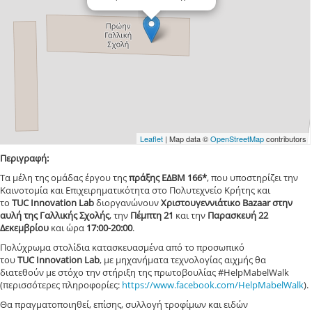
Leaflet
| Map data ©
OpenStreetMap
contributors
Περιγραφή:
Τα μέλη της ομάδας έργου της
πράξης
ΕΔΒΜ 166*
,
που υποστηρίζει την
Καινοτομία και Επιχειρηματικότητα στο Πολυτεχνείο Κρήτης και
το
TUC Innovation Lab
διοργανώνουν
Χριστουγεννιάτικο
Bazaar στην
αυλή της Γαλλικής Σχολής
, την
Πέμπτη 21
και την
Παρασκευή
22
Δεκεμβρίου
και ώρα
17:00-20:00
.
Πολύχρωμα στολίδια κατασκευασμένα από το προσωπικό
του
TUC
Innovation
Lab
, με μηχανήματα τεχνολογίας αιχμής θα
διατεθούν με στόχο την στήριξη της πρωτοβουλίας #ΗelpMabelWalk
(περισσότερες πληροφορίες:
https://www.facebook.com/HelpMabelWalk
).
Θα πραγματοποιηθεί, επίσης, συλλογή τροφίμων και ειδών