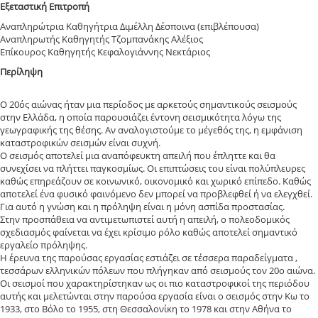
Εξεταστική Επιτροπή
Αναπληρώτρια Καθηγήτρια Διμέλλη Δέσποινα (επιβλέπουσα)
Αναπληρωτής Καθηγητής Τζομπανάκης Αλέξιος
Επίκουρος Καθηγητής Κεφαλογιάννης Νεκτάριος
Περίληψη
Ο 20ός αιώνας ήταν μια περίοδος με αρκετούς σημαντικούς σεισμούς
στην Ελλάδα, η οποία παρουσιάζει έντονη σεισμικότητα λόγω της
γεωγραφικής της θέσης. Αν αναλογιστούμε το μέγεθός της, η εμφάνιση
καταστροφικών σεισμών είναι συχνή.
Ο σεισμός αποτελεί μια αναπόφευκτη απειλή που έπληττε και θα
συνεχίσει να πλήττει παγκοσμίως. Οι επιπτώσεις του είναι πολύπλευρες
καθώς επηρεάζουν σε κοινωνικό, οικονομικό και χωρικό επίπεδο. Καθώς
αποτελεί ένα φυσικό φαινόμενο δεν μπορεί να προβλεφθεί ή να ελεγχθεί.
Για αυτό η γνώση και η πρόληψη είναι η μόνη ασπίδα προστασίας.
Στην προσπάθεια να αντιμετωπιστεί αυτή η απειλή, ο πολεοδομικός
σχεδιασμός φαίνεται να έχει κρίσιμο ρόλο καθώς αποτελεί σημαντικό
εργαλείο πρόληψης.
Η έρευνα της παρούσας εργασίας εστιάζει σε τέσσερα παραδείγματα ,
τεσσάρων ελληνικών πόλεων που πλήγηκαν από σεισμούς τον 20ο αιώνα.
Οι σεισμοί που χαρακτηρίστηκαν ως οι πιο καταστροφικοί της περιόδου
αυτής και μελετώνται στην παρούσα εργασία είναι ο σεισμός στην Κω το
1933, στο Βόλο το 1955, στη Θεσσαλονίκη το 1978 και στην Αθήνα το