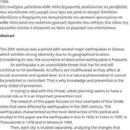
1999.
Στη συνέχεια, μελετάται κάθε πόλη ξεχωριστά, αναλύοντας τις μεταβολές
που συντέλεσαν στη μορφή τους πριν και μετά το σεισμό. Επιπλέον
εξετάζεται η διαχείριση και αντιμετώπιση του φυσικού φαινομένου σε
κάθε πόλη κατά την εκάστοτε χρονική περίοδο που επλήγη. Στο τέλος της
εργασίας γίνεται η σύγκριση ως προς το χειρισμό των επιπτώσεων
Abstract
The 20th century was a period with several major earthquakes in Greece,
which exhibits strong seismicity due to its geographical location.
Considering its size, the occurrence of destructive earthquakes is frequent.
An earthquake is an unavoidable threat that has hit and will
continue to hit worldwide. Its effects are multifaceted as they affect at
social, economic and spatial level. As it is a natural phenomenon it cannot
be predicted or controlled. That is why knowledge and prevention is the
only shield of protection.
In trying to deal with this threat, urban planning seems to have a
crucial role as it is an important prevention tool.
The research of this paper focuses on four examples of four Greek
cities that were affected by earthquakes in the 20th century. The
earthquakes characterized as the most destructive of this period and
studied in this paper are the earthquake in Kos in 1933, in Volos in 1955, in
Thessaloniki in 1978 and in Athens in 1999.
Then, each city is studied separately, analyzing the changes that