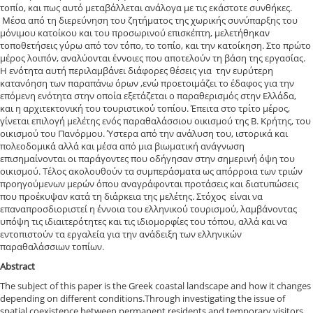
τοπίο, και πως αυτό μεταβάλλεται ανάλογα με τις εκάστοτε συνθήκες.
Μέσα από τη διερεύνηση του ζητήματος της χωρικής συνύπαρξης του
μόνιμου κατοίκου και του προσωρινού επισκέπτη, μελετήθηκαν
τοποθετήσεις γύρω από τον τόπο, το τοπίο, και την κατοίκηση. Στο πρώτο
μέρος λοιπόν, αναλύονται έννοιες που αποτελούν τη βάση της εργασίας.
Η ενότητα αυτή περιλαμβάνει διάφορες θέσεις για την ευρύτερη
κατανόηση των παραπάνω όρων ,ενώ προετοιμάζει το έδαφος για την
επόμενη ενότητα στην οποία εξετάζεται ο παραθερισμός στην Ελλάδα,
και η αρχιτεκτονική του τουριστικού τοπίου. Έπειτα στο τρίτο μέρος,
γίνεται επιλογή μελέτης ενός παραθαλάσσιου οικισμού της Β. Κρήτης, του
οικισμού του Πανόρμου. Ύστερα από την ανάλυση του, ιστορικά και
πολεοδομικά αλλά και μέσα από μια βιωματική ανάγνωση
επισημαίνονται οι παράγοντες που οδήγησαν στην σημερινή όψη του
οικισμού. Τέλος ακολουθούν τα συμπεράσματα ως απόρροια των τριών
προηγούμενων μερών όπου αναγράφονται προτάσεις και διατυπώσεις
που προέκυψαν κατά τη διάρκεια της μελέτης. Στόχος είναι να
επαναπροσδιοριστεί η έννοια του ελληνικού τουρισμού, λαμβάνοντας
υπόψη τις ιδιαιτερότητες και τις ιδιομορφίες του τόπου, αλλά και να
εντοπιστούν τα εργαλεία για την ανάδειξη των ελληνικών
παραθαλάσσιων τοπίων.
Abstract
The subject of this paper is the Greek coastal landscape and how it changes
depending on different conditions.Through investigating the issue of
spatial coexistence between permanent residents and temporary visitors,