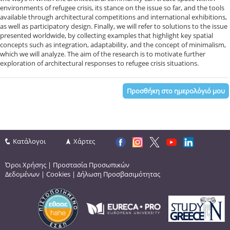
environments of refugee crisis, its stance on the issue so far, and the tools
available through architectural competitions and international exhibitions,
as well as participatory design. Finally, we will refer to solutions to the issue
presented worldwide, by collecting examples that highlight key spatial
concepts such as integration, adaptability, and the concept of minimalism,
which we will analyze. The aim of the research is to motivate further
exploration of architectural responses to refugee crisis situations.
Προσθήκη στο ημερολόγιό μου
Κατάλογοι
Χάρτες
Όροι Χρήσης
|
Προστασία Προσωπικών
Δεδομένων
|
Cookies
|
Δήλωση Προσβασιμότητας