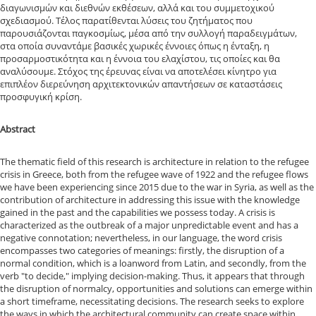
διαγωνισμών και διεθνών εκθέσεων, αλλά και του συμμετοχικού
σχεδιασμού. Τέλος παρατίθενται λύσεις του ζητήματος που
παρουσιάζονται παγκοσμίως, μέσα από την συλλογή παραδειγμάτων,
στα οποία συναντάμε βασικές χωρικές έννοιες όπως η ένταξη, η
προσαρμοστικότητα και η έννοια του ελαχίστου, τις οποίες και θα
αναλύσουμε. Στόχος της έρευνας είναι να αποτελέσει κίνητρο για
επιπλέον διερεύνηση αρχιτεκτονικών απαντήσεων σε καταστάσεις
προσφυγική κρίση.
Abstract
The thematic field of this research is architecture in relation to the refugee
crisis in Greece, both from the refugee wave of 1922 and the refugee flows
we have been experiencing since 2015 due to the war in Syria, as well as the
contribution of architecture in addressing this issue with the knowledge
gained in the past and the capabilities we possess today. A crisis is
characterized as the outbreak of a major unpredictable event and has a
negative connotation; nevertheless, in our language, the word crisis
encompasses two categories of meanings: firstly, the disruption of a
normal condition, which is a loanword from Latin, and secondly, from the
verb "to decide," implying decision-making. Thus, it appears that through
the disruption of normalcy, opportunities and solutions can emerge within
a short timeframe, necessitating decisions. The research seeks to explore
the ways in which the architectural community can create space within