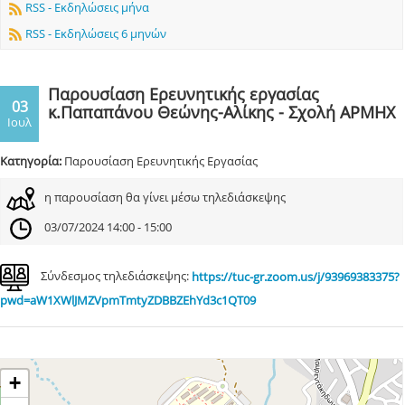
RSS - Εκδηλώσεις μήνα
RSS - Εκδηλώσεις 6 μηνών
Παρουσίαση Ερευνητικής εργασίας
03
κ.Παπαπάνου Θεώνης-Αλίκης - Σχολή ΑΡΜΗΧ
Ιουλ
Κατηγορία:
Παρουσίαση Ερευνητικής Εργασίας
η παρουσίαση θα γίνει μέσω τηλεδιάσκεψης
03/07/2024 14:00 - 15:00
Σύνδεσμος τηλεδιάσκεψης:
https://tuc-gr.zoom.us/j/93969383375?
pwd=aW1XWlJMZVpmTmtyZDBBZEhYd3c1QT09
+