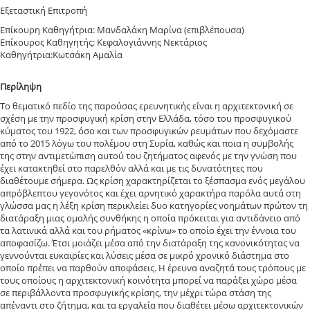
Εξεταστική Επιτροπή
Επίκουρη Καθηγήτρια: Μανδαλάκη Μαρίνα (επιβλέπουσα)
Επίκουρος Καθηγητής: Κεφαλογιάννης Νεκτάριος
Καθηγήτρια:Κωτσάκη Αμαλία
Περίληψη
Το θεματικό πεδίο της παρούσας ερευνητικής είναι η αρχιτεκτονική σε
σχέση με την προσφυγική κρίση στην Ελλάδα, τόσο του προσφυγικού
κύματος του 1922, όσο και των προσφυγικών ρευμάτων που δεχόμαστε
από το 2015 λόγω του πολέμου στη Συρία, καθώς και ποια η συμβολής
της στην αντιμετώπιση αυτού του ζητήματος αφενός με την γνώση που
έχει κατακτηθεί στο παρελθόν αλλά και με τις δυνατότητες που
διαθέτουμε σήμερα. Ως κρίση χαρακτηρίζεται το ξέσπασμα ενός μεγάλου
απρόβλεπτου γεγονότος και έχει αρνητικό χαρακτήρα παρόλα αυτά στη
γλώσσα μας η λέξη κρίση περικλείει δυο κατηγορίες νοημάτων πρώτον τη
διατάραξη μιας ομαλής συνθήκης η οποία πρόκειται για αντιδάνειο από
τα λατινικά αλλά και του ρήματος «κρίνω» το οποίο έχει την έννοια του
αποφασίζω. Έτσι μοιάζει μέσα από την διατάραξη της κανονικότητας να
γεννούνται ευκαιρίες και λύσεις μέσα σε μικρό χρονικό διάστημα στο
οποίο πρέπει να παρθούν αποφάσεις. Η έρευνα αναζητά τους τρόπους με
τους οποίους η αρχιτεκτονική κοινότητα μπορεί να παράξει χώρο μέσα
σε περιβάλλοντα προσφυγικής κρίσης, την μέχρι τώρα στάση της
απέναντι στο ζήτημα, και τα εργαλεία που διαθέτει μέσω αρχιτεκτονικών