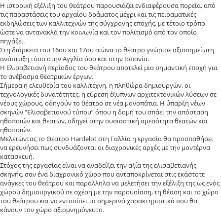
Η ιστορική εξέλιξη του θεάτρου παρουσιάζει ενδιαφέρουσα πορεία, από
τις παραστάσεις του αρχαίου δράματος μέχρι και τις πειραματικές
εκδηλώσεις των καλλιτεχνών της σύγχρονης εποχής, με τέτοιο τρόπο
ώστε να αντανακλά την κοινωνία και τον πολιτισμό από τον οποίο
πηγάζει.
Στη διάρκεια του 16ου και 17ου αιώνα το θέατρο γνώρισε αξιοσημείωτη
ανάπτυξη τόσο στην Αγγλία όσο και στην Ισπανία.
Η Ελισαβετιανή περίοδος του θεάτρου αποτελεί μια σημαντική εποχή για
το ανέβασμα θεατρικών έργων.
Σήμερα η ελευθερία του καλλιτέχνη, η πληθώρα δημιουργών, οι
τεχνολογικές δυνατότητες, η εύρεση έξυπνων αρχιτεκτονικών λύσεων σε
νέους χώρους, οδηγούν το θέατρο σε νέα μονοπάτια. Η ύπαρξη νέων
σκηνών “Ελισαβετιανού τύπου” όπου η δομή του σπάει την απόσταση
ηθοποιών και θεατών, οδηγεί στην ουσιαστική αμεσότητα θεατών και
ηθοποιών.
Μελετώντας το Θέατρο Hardelot στη Γαλλία η εργασία θα προσπαθήσει
να ερευνήσει πως συνδυάζονται οι διαχρονικές αρχές με την μοντέρνα
κατασκευή.
Στόχος της εργασίας είναι να αναδείξει την αξία της ελισαβετιανής
σκηνής, σαν ένα διαχρονικό χώρο που ανταποκρίνεται στις εκάστοτε
ανάγκες του θεάτρου και παράλληλα να μελετήσει την εξέλιξη της ως ενός
χώρου δημιουργικού σε σχέση με την παρουσίαση, τη θέαση και το χώρο
του θεάτρου και να εντοπίσει τα σημερινά χαρακτηριστικά που θα
κάνουν τον χώρο αξιομνημόνευτο.