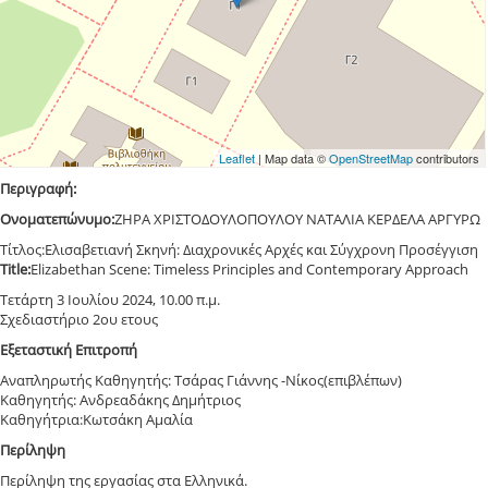
Leaflet
| Map data ©
OpenStreetMap
contributors
Περιγραφή:
Ονοματεπώνυμο:
ΖΗΡΑ ΧΡΙΣΤΟΔΟΥΛΟΠΟΥΛΟΥ ΝΑΤΑΛΙΑ ΚΕΡΔΕΛΑ ΑΡΓΥΡΩ
Τίτλος:Ελισαβετιανή Σκηνή: Διαχρονικές Αρχές και Σύγχρονη Προσέγγιση
Title:
Elizabethan Scene: Timeless Principles and Contemporary Approach
Τετάρτη 3 Ιουλίου 2024, 10.00 π.μ.
Σχεδιαστήριο 2ου ετους
Εξεταστική Επιτροπή
Αναπληρωτής Καθηγητής: Τσάρας Γιάννης -Νίκος(επιβλέπων)
Καθηγητής: Ανδρεαδάκης Δημήτριος
Καθηγήτρια:Κωτσάκη Αμαλία
Περίληψη
Περίληψη της εργασίας στα Ελληνικά.