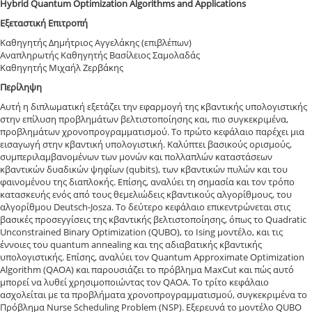
Hybrid Quantum Optimization Algorithms and Applications
Εξεταστική Επιτροπή
Καθηγητής Δημήτριος Αγγελάκης (επιβλέπων)
Αναπληρωτής Καθηγητής Βασίλειος Σαμολαδάς
Καθηγητής Μιχαήλ Ζερβάκης
Περίληψη
Αυτή η διπλωματική εξετάζει την εφαρμογή της κβαντικής υπολογιστικής
στην επίλυση προβλημάτων βελτιστοποίησης και, πιο συγκεκριμένα,
προβλημάτων χρονοπρογραμματισμού. Το πρώτο κεφάλαιο παρέχει μια
εισαγωγή στην κβαντική υπολογιστική. Καλύπτει βασικούς ορισμούς,
συμπεριλαμβανομένων των μονών και πολλαπλών καταστάσεων
κβαντικών δυαδικών ψηφίων (qubits), των κβαντικών πυλών και του
φαινομένου της διαπλοκής. Επίσης, αναλύει τη σημασία και τον τρόπο
κατασκευής ενός από τους θεμελιώδεις κβαντικούς αλγορίθμους, του
αλγορίθμου Deutsch-Josza. Το δεύτερο κεφάλαιο επικεντρώνεται στις
βασικές προσεγγίσεις της κβαντικής βελτιστοποίησης, όπως το Quadratic
Unconstrained Binary Optimization (QUBO), το Ising μοντέλο, και τις
έννοιες του quantum annealing και της αδιαβατικής κβαντικής
υπολογιστικής. Επίσης, αναλύει τον Quantum Approximate Optimization
Algorithm (QAOA) και παρουσιάζει το πρόβλημα MaxCut και πώς αυτό
μπορεί να λυθεί χρησιμοποιώντας τον QAOA. Το τρίτο κεφάλαιο
ασχολείται με τα προβλήματα χρονοπρογραμματισμού, συγκεκριμένα το
Πρόβλημα Nurse Scheduling Problem (NSP). Εξερευνά το μοντέλο QUBO