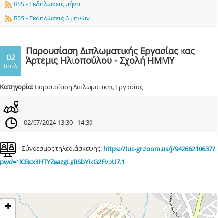
RSS - Εκδηλώσεις μήνα
RSS - Εκδηλώσεις 6 μηνών
Παρουσίαση Διπλωματικής Εργασίας κας
02
Άρτεμις Ηλιοπούλου - Σχολή ΗΜΜΥ
Ιουλ
Κατηγορία:
Παρουσίαση Διπλωματικής Εργασίας
02/07/2024 13:30 - 14:30
Σύνδεσμος τηλεδιάσκεψης:
https://tuc-gr.zoom.us/j/94266210637?
pwd=1lCBcx8HTYZeazgLgBSbYIkG2FvbU7.1
+