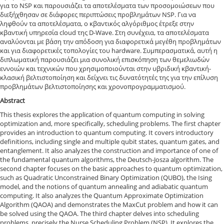
για το NSP και παρουσιάζει τα αποτελέσματα των προσομοιώσεων που
διεξήχθησαν σε διάφορες περιπτώσεις προβλημάτων NSP. Για να
ληφθούν τα αποτελέσματα, ο κβαντικός αλγόριθμος έτρεξε στην
κβαντική υπηρεσία cloud της D-Wave. Στη συνέχεια, τα αποτελέσματα
αναλύονται με βάση την απόδοση για διαφορετικά μεγέθη προβλημάτων
και για διαφορετικές τοπολογίες του hardware. Συμπερασματικά, αυτή η
διπλωματική παρουσιάζει μια συνολική επισκόπηση των θεμελιωδών
εννοιών και τεχνικών που χρησιμοποιούνται στην υβριδική κβαντική-
κλασική βελτιστοποίηση και δείχνει τις δυνατότητές της για την επίλυση
προβλημάτων βελτιστοποίησης και χρονοπρογραμματισμού.
Abstract
This thesis explores the application of quantum computing in solving
optimization and, more specifically, scheduling problems. The first chapter
provides an introduction to quantum computing. It covers introductory
definitions, including single and multiple qubit states, quantum gates, and
entanglement. It also analyzes the construction and importance of one of
the fundamental quantum algorithms, the Deutsch-Josza algorithm. The
second chapter focuses on the basic approaches to quantum optimization,
such as Quadratic Unconstrained Binary Optimization (QUBO), the Ising
model, and the notions of quantum annealing and adiabatic quantum
computing. It also analyzes the Quantum Approximate Optimization
Algorithm (QAOA) and demonstrates the MaxCut problem and how it can
be solved using the QAOA. The third chapter delves into scheduling
problems, precisely the Nurse Scheduling Problem (NSP). It explores the