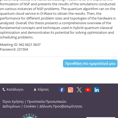
formulation of NSP and presents the results of the simulations conducted
on various instances of NSP problems. The quantum algorithm ran on the
quantum cloud service in D-Wave to obtain the results. Then, the
performance for different problem sizes and topologies of the hardware is
analyzed. Overall, this thesis presents a comprehensive overview of the
fundamental concepts and techniques used in hybrid quantum-classical
optimization and demonstrates its potential for solving optimization and
scheduling problems.
Meeting ID: 942 6621 0637
Password: 231504
Προσθήκη στο ημερολόγιό μου
Κατάλογοι
Χάρτες
Όροι Χρήσης
|
Προστασία Προσωπικών
Δεδομένων
|
Cookies
|
Δήλωση Προσβασιμότητας