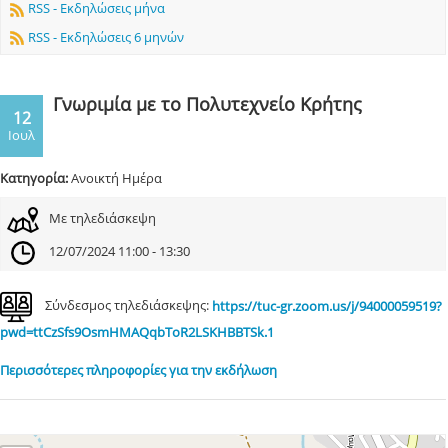
RSS - Εκδηλώσεις μήνα
RSS - Εκδηλώσεις 6 μηνών
Γνωριμία με το Πολυτεχνείο Κρήτης
12
Ιουλ
Κατηγορία:
Ανοικτή Ημέρα
Με τηλεδιάσκεψη
12/07/2024 11:00 - 13:30
Σύνδεσμος τηλεδιάσκεψης:
https://tuc-gr.zoom.us/j/94000059519?
pwd=ttCzSfs9OsmHMAQqbToR2LSKHBBTSk.1
Περισσότερες πληροφορίες για την εκδήλωση