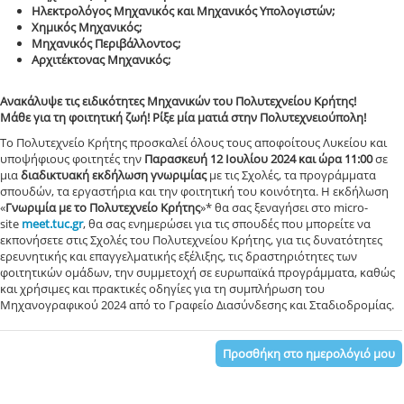
Ηλεκτρολόγος Μηχανικός και Μηχανικός Υπολογιστών;
Xημικός Μηχανικός;
Mηχανικός Περιβάλλοντος;
Αρχιτέκτονας Μηχανικός;
Aνακάλυψε τις ειδικότητες Μηχανικών του Πολυτεχνείου Κρήτης!
Μάθε για τη φοιτητική ζωή! Ρίξε μία ματιά στην Πολυτεχνειούπολη!
Το Πολυτεχνείο Κρήτης προσκαλεί όλους τους αποφοίτους Λυκείου και
υποψήφιους φοιτητές την
Παρασκευή 12 Ιουλίου 2024 και ώρα 11:00
σε
μια
διαδικτυακή εκδήλωση γνωριμίας
με τις Σχολές, τα προγράμματα
σπουδών, τα εργαστήρια και την φοιτητική του κοινότητα. Η εκδήλωση
«
Γνωριμία με το Πολυτεχνείο Κρήτης
»* θα σας ξεναγήσει στο micro-
site
meet.tuc.gr
, θα σας ενημερώσει για τις σπουδές που μπορείτε να
εκπονήσετε στις Σχολές του Πολυτεχνείου Κρήτης, για τις δυνατότητες
ερευνητικής και επαγγελματικής εξέλιξης, τις δραστηριότητες των
φοιτητικών ομάδων, την συμμετοχή σε ευρωπαϊκά προγράμματα, καθώς
και χρήσιμες και πρακτικές οδηγίες για τη συμπλήρωση του
Μηχανογραφικού 2024 από το Γραφείο Διασύνδεσης και Σταδιοδρομίας.
Προσθήκη στο ημερολόγιό μου