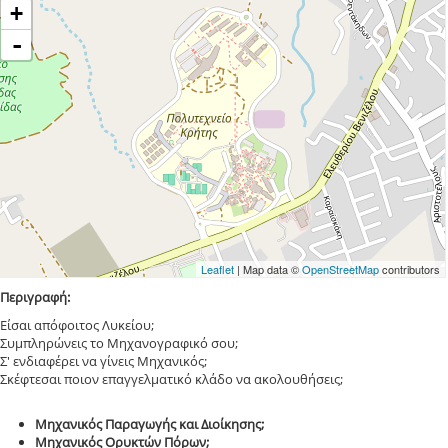
+
-
Leaflet
| Map data ©
OpenStreetMap
contributors
Περιγραφή:
Είσαι απόφοιτος Λυκείου;
Συμπληρώνεις το Μηχανογραφικό σου;
Σ' ενδιαφέρει να γίνεις Μηχανικός;
Σκέφτεσαι ποιον επαγγελματικό κλάδο να ακολουθήσεις;
Μηχανικός Παραγωγής και Διοίκησης;
Mηχανικός Ορυκτών Πόρων;