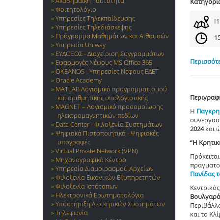
Ακαδημαϊκή Ταυτότητα
Κατηγορί
Φοιτητολόγιο
Υπηρεσίες Τηλεκπαίδευσης
Ι
Υπηρεσίες Τηλεδιάσκεψης
Πρόγραμμα Μαθημάτων και Αιθουσών
15
Υπηρεσία Uniway
ΕΥΔΟΞΟΣ - Διαχείριση Συγγραμμάτων
Περισσότε
Εφαρμογές Νέφους MS Office 365
OKEANOS - Υπηρεσίες Νέφους ΕΔΕΤ
Oracle Academy
MATLAB Λογισμικό προγραμματισμού
Περιγραφ
και αριθμητικής υπολογιστικής
MAGNET – Λογισμικό προσομοίωσης
Η
Παγκρη
ηλεκτρομαγνητικών πεδίων
συνεργασί
Data Center - Φιλοξενία Συστημάτων
2024
και 
Ψηφιακά Πιστοποιητικά - Ψηφιακές
υπογραφές
“Η Κρητικ
Virtual Private Network (VPN)
Πρόκειται
Μηχανογραφικό Κέντρο
πραγματο
Υπηρεσία Διαμοιρασμού Αρχείων
Πανίδας τ
Φιλοξενία Εικονικών Εξυπηρετητών
Φιλοξενία Ιστότοπων
Κεντρικός
Ηλεκτρονικά Ερωτηματολόγια
Βουλγαρά
Υποστήριξη Διοικητικών Συστημάτων
Περιβάλλο
Τηλεφωνία
και το Κλί