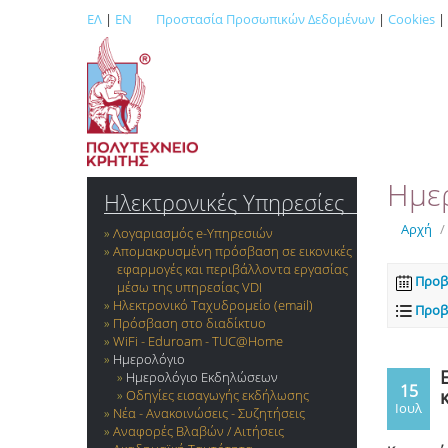
ΕΛ
|
EN
Προστασία Προσωπικών Δεδομένων
|
Cookies
|
Ημε
Ηλεκτρονικές Υπηρεσίες
Αρχή
/
Λογαριασμός e-Yπηρεσιών
Απομακρυσμένη πρόσβαση σε εικονικές
εφαρμογές και περιβάλλοντα εργασίας
Προβ
μέσω της υπηρεσίας VDI
Ηλεκτρονικό Ταχυδρομείο (email)
Προβ
Πρόσβαση στο διαδίκτυο
WiFi - Eduroam - TUC@Home
Ημερολόγιο
Ημερολόγιο Εκδηλώσεων
15
Οδηγίες εισαγωγής εκδήλωσης
Ιουλ
Νέα - Ανακοινώσεις - Συζητήσεις
Αναφορές Βλαβών / Αιτήσεις