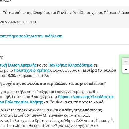
α:
Άλλο
1 - Πάρκο Διάσωσης Χλωρίδας και Πανίδας, Υπαίθριος χώρος Πάρκου Διάσ
/07/2024 19:30 - 21:30
ρες πληροφορίες για την εκδήλωση
ή:
+
τική Ένωση Αμερικής
και το
Παγκρήτιο Κληροδότημα
σε
-
α με το
Πολυτεχνείο Κρήτης
διοργανώνουν, τη
Δευτέρα 15 Ιουλίου
ώρα
19:30
, εκδήλωση με τίτλο:
ή ψυχή στην κοινωνία, στο περιβάλλον και στην εκπαίδευση”
 για μια εκδήλωση στήριξης και επαναγνωριμίας, που θα
ποιηθεί στον υπαίθριο χώρο του
Πάρκου Διάσωσης Χλωρίδας και
ου Πολυτεχνείου Κρήτης
και θα είναι ανοικτή προς το κοινό.
 ομιλητής της εκδήλωσης θα είναι ο
Καθηγητής Απόστολος
κης
της Σχολής Χημικών Μηχανικών και Μηχανικών
ντος Πολυτεχνείου Κρήτης, κάτοχος Έδρας AXA για τις Πυρκαγιές
μα. Η ομιλία του θα έχει τίτλο «
Κλιματική Αλλαγή: από το