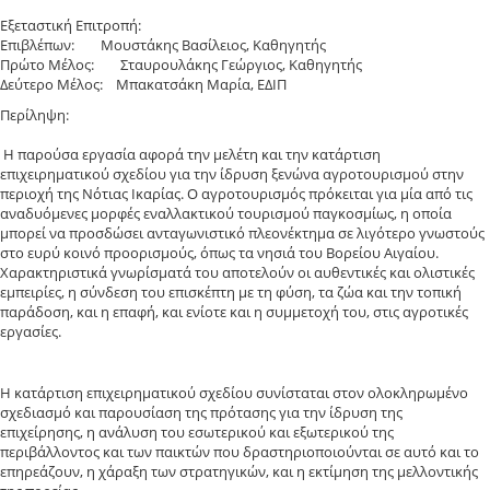
Εξεταστική Επιτροπή:
Επιβλέπων: Μουστάκης Βασίλειος, Καθηγητής
Πρώτο Μέλος: Σταυρουλάκης Γεώργιος, Καθηγητής
Δεύτερο Μέλος: Μπακατσάκη Μαρία, ΕΔΙΠ
Περίληψη:
Η παρούσα εργασία αφορά την μελέτη και την κατάρτιση
επιχειρηματικού σχεδίου για την ίδρυση ξενώνα αγροτουρισμού στην
περιοχή της Νότιας Ικαρίας. Ο αγροτουρισμός πρόκειται για μία από τις
αναδυόμενες μορφές εναλλακτικού τουρισμού παγκοσμίως, η οποία
μπορεί να προσδώσει ανταγωνιστικό πλεονέκτημα σε λιγότερο γνωστούς
στο ευρύ κοινό προορισμούς, όπως τα νησιά του Βορείου Αιγαίου.
Χαρακτηριστικά γνωρίσματά του αποτελούν οι αυθεντικές και ολιστικές
εμπειρίες, η σύνδεση του επισκέπτη με τη φύση, τα ζώα και την τοπική
παράδοση, και η επαφή, και ενίοτε και η συμμετοχή του, στις αγροτικές
εργασίες.
Η κατάρτιση επιχειρηματικού σχεδίου συνίσταται στον ολοκληρωμένο
σχεδιασμό και παρουσίαση της πρότασης για την ίδρυση της
επιχείρησης, η ανάλυση του εσωτερικού και εξωτερικού της
περιβάλλοντος και των παικτών που δραστηριοποιούνται σε αυτό και το
επηρεάζουν, η χάραξη των στρατηγικών, και η εκτίμηση της μελλοντικής