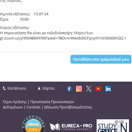
της πορείας.
Ημ/νία εξέτασης: 15-07-24
Ώρα: 10:00
Χώρος εξέτασης:
Η παρουσίαση θα γίνει με τηλεδιάσκεψη: https://tuc-
gr.zoom.us/j/95048604769?pwd=7BOcnrWwsbiDCFpcyIh1sVzb600XGQ.1
Προσθήκη στο ημερολόγιό μου
Κατάλογοι
Χάρτες
Όροι Χρήσης
|
Προστασία Προσωπικών
Δεδομένων
|
Cookies
|
Δήλωση Προσβασιμότητας