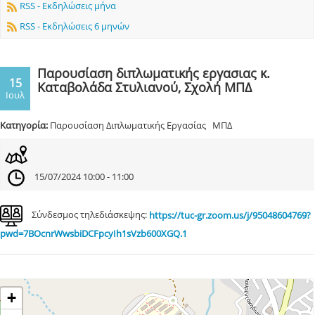
RSS - Εκδηλώσεις μήνα
RSS - Εκδηλώσεις 6 μηνών
Παρουσίαση διπλωματικής εργασιας κ.
15
Καταβολάδα Στυλιανού, Σχολή ΜΠΔ
Ιουλ
Κατηγορία:
Παρουσίαση Διπλωματικής Εργασίας ΜΠΔ
15/07/2024 10:00 - 11:00
Σύνδεσμος τηλεδιάσκεψης:
https://tuc-gr.zoom.us/j/95048604769?
pwd=7BOcnrWwsbiDCFpcyIh1sVzb600XGQ.1
+