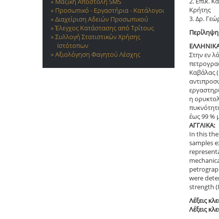
2. Επικ. 
Μαζική Αποστολή SMS
Κρήτης
Προσωπικό - Εργαστήρια - Κατάλογοι
3. Δρ. Γε
Διαχείριση Αδειών Προσωπικού
Έλεγχος Κατάστασης από Τρίτους
Περίληψη
Συλλογή Στατιστικών Χρήσης
Ιστότοπων
ΕΛΛΗΝΙΚΑ
Αξιολόγηση Φαγητού Λέσχης
Στην εν λ
πετρογραφ
Καβάλας (
αντιπροσω
εργαστηρι
η ορυκτολ
πυκνότητα
έως 99 % 
ΑΓΓΛΙΚΑ:
In this th
samples ex
representa
mechanical
petrograph
were deter
strength (
Λέξεις κλε
Λέξεις κλε