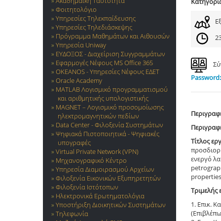
Ακαδημαϊκή Ταυτότητα
Κατηγορί
Φοιτητολόγιο
Υπηρεσίες Τηλεκπαίδευσης
Ε
Υπηρεσίες Τηλεδιάσκεψης
Πρόγραμμα Μαθημάτων και Αιθουσών
23
Υπηρεσία Uniway
ΕΥΔΟΞΟΣ - Διαχείριση Συγγραμμάτων
Εφαρμογές Νέφους MS Office 365
Σύ
OKEANOS - Υπηρεσίες Νέφους ΕΔΕΤ
Password:
Oracle Academy
MATLAB Λογισμικό προγραμματισμού
και αριθμητικής υπολογιστικής
MAGNET – Λογισμικό προσομοίωσης
Περιγραφ
ηλεκτρομαγνητικών πεδίων
Data Center - Φιλοξενία Συστημάτων
Περιγραφ
Ψηφιακά Πιστοποιητικά - Ψηφιακές
Τίτλος ερ
υπογραφές
προσδιορ
Virtual Private Network (VPN)
ενεργό λα
Μηχανογραφικό Κέντρο
petrograp
Υπηρεσία Διαμοιρασμού Αρχείων
properties
Φιλοξενία Εικονικών Εξυπηρετητών
Φιλοξενία Ιστότοπων
Τριμελής 
Ηλεκτρονικά Ερωτηματολόγια
1. Επικ. 
Υποστήριξη Διοικητικών Συστημάτων
(Επιβλέπω
Τηλεφωνία