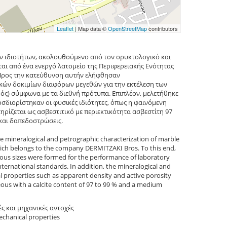
Leaflet
| Map data ©
OpenStreetMap
contributors
ν ιδιοτήτων, ακολουθούμενο από τον ορυκτολογικό και
ι από ένα ενεργό λατομείο της Περιφερειακής Ενότητας
. Προς την κατεύθυνση αυτήν ελήφθησαν
κών δοκιμίων διαφόρων μεγεθών για την εκτέλεση των
ς) σύμφωνα με τα διεθνή πρότυπα. Επιπλέον, μελετήθηκε
σδιορίστηκαν οι φυσικές ιδιότητες, όπως η φαινόμενη
ρίζεται ως ασβεστιτικό με περιεκτικότητα ασβεστίτη 97
 και δαπεδοστρώσεις.
he mineralogical and petrographic characterization of marble
which belongs to the company DERMITZAKI Bros. To this end,
ious sizes were formed for the performance of laboratory
nternational standards. In addition, the mineralogical and
 properties such as apparent density and active porosity
eous with a calcite content of 97 to 99 % and a medium
ς και μηχανικές αντοχές
echanical properties