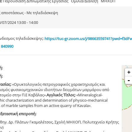
α:
Παρουσίαση Διπλωματικής Εργασίας Ομιλία/Διάλεξη ΜΗΧΟΠ
ξ αποστάσεως - Με τηλεδιάσκεψη
/07/2024 13:00 - 14:00
νδεσμος τηλεδιάσκεψης:
https://tuc-gr.zoom.us/j/98663559741?pwd=f3dF
 840990
ή:
+
ή:
-
γασίας:
«Ορυκτολογικός-πετρογραφικός χαρακτηρισμός και
ισμός φυσικομηχανικών ιδιοτήτων δειγμάτων μαρμάρου από
τομείο στην Π.Ε Καβάλας».
Αγγλικός Τίτλος:
«Mineralogical-
hic characterization and determination of physico-mechanical
 of marble samples from an active quarry of Kavala».
εξεταστική επιτροπή:
Καθηγ. Δρ. Πλάτων Γκαμαλέτσος, Σχολή ΜΗΧΟΠ, Πολυτεχνείο Κρήτης
ν)