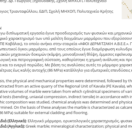
Καθηγ. Δρ. Γεώργιος Ξηρουδάκης, Σχολή ΜΗΧΟΠ, Πολυτεχνείο
ώργιος Τριανταφύλλου, ΕΔΙΠ, Σχολή ΜΗΧΟΠ, Πολυτεχνείο Κρήτης
:
όγω διπλωματική εργασία έγινε προσδιορισμός των φυσικών και μηχανικώ
ικό χαρακτηρισμό των υπό μελέτη δειγμάτων μαρμάρου που εξορύσσοντα
ΠΕ Καβάλας), το οποίο ανήκει στην εταιρεία «ΑΦΟΙ ΔΕΡΜΙΤΖΑΚΗ Α.Β.Ε.Ε.»
πευτικοί όγκοι μαρμάρου, από τους οποίους έγινε διαμόρφωση κυλινδρι
ακών μηχανικών δοκιμών (κάμψη, μονοαξονική θλίψη, έμμεσος εφελκυσμό
ογική και πετρογραφική σύσταση, καθορίστηκε η χημική ανάλυση και προ
 και το ενεργό πορώδες. Με βάση τις αναλύσεις αυτές το μάρμαρο χαρακτη
μέτριας έως καλής αντοχής (86 MPa) κατάλληλο για εξωτερικές επενδύσεις
esis, the physical and mechanical properties were determined, followed by t
tracted from an active quarry of the Regional Unit of Kavala (PE Kavala), 
tive volumes of marble were taken from which cylindrical specimens of var
 tests (bending, uniaxial compression, indirect tensile) in accordance with i
ic composition was studied, chemical analysis was determined and physical
mined. On the basis of these analyses the marble is characterized as calcar
86 MPa) suitable for external cladding and flooring.
ιδιά (Ελληνικά)
: Ελληνικό μάρμαρο, ορυκτολογικός χαρακτηρισμός, φυσικέ
ιδιά (Αγγλικά):
Greek marble; mineralogical characterization; physical and m