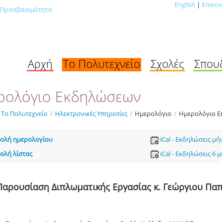
English
|
Επικοι
Προσβασιμότητα
Αρχή
Το Πολυτεχνείο
Σχολές
Σπου
ρολόγιο Εκδηλώσεων
Το Πολυτεχνείο
/
Ηλεκτρονικές Υπηρεσίες
/
Ημερολόγιο
/
Ημερολόγιο 
ολή ημερολογίου
iCal - Εκδηλώσεις μή
ολή λίστας
iCal - Εκδηλώσεις 6 
Παρουσίαση Διπλωματικής Εργασίας κ. Γεώργιου Π