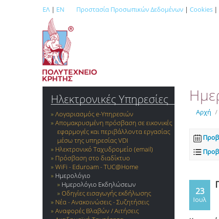
ΕΛ
|
EN
Προστασία Προσωπικών Δεδομένων
|
Cookies
|
Ημε
Ηλεκτρονικές Υπηρεσίες
Αρχή
/
Λογαριασμός e-Yπηρεσιών
Απομακρυσμένη πρόσβαση σε εικονικές
εφαρμογές και περιβάλλοντα εργασίας
Προβ
μέσω της υπηρεσίας VDI
Ηλεκτρονικό Ταχυδρομείο (email)
Προβ
Πρόσβαση στο διαδίκτυο
WiFi - Eduroam - TUC@Home
Ημερολόγιο
Ημερολόγιο Εκδηλώσεων
23
Οδηγίες εισαγωγής εκδήλωσης
Ιουλ
Νέα - Ανακοινώσεις - Συζητήσεις
Αναφορές Βλαβών / Αιτήσεις