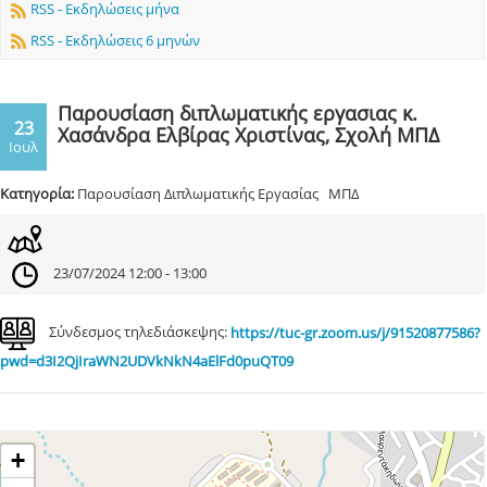
RSS - Εκδηλώσεις μήνα
RSS - Εκδηλώσεις 6 μηνών
Παρουσίαση διπλωματικής εργασιας κ.
23
Χασάνδρα Ελβίρας Χριστίνας, Σχολή ΜΠΔ
Ιουλ
Κατηγορία:
Παρουσίαση Διπλωματικής Εργασίας ΜΠΔ
23/07/2024 12:00 - 13:00
Σύνδεσμος τηλεδιάσκεψης:
https://tuc-gr.zoom.us/j/91520877586?
pwd=d3I2QjIraWN2UDVkNkN4aElFd0puQT09
+