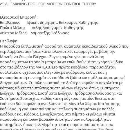
AS A LEARNING TOOL FOR MODERN CONTROL THEORY
Εξεταστική Επιτροπή:
Επιβλέπων: Ιψάκης Δημήτρης, Επίκουρος Καθηγητής
Πρώτο Μέλος: Δελής Ανάργυρος, Καθηγητής
Δεύτερο Μέλος: Δαμαρτζής Θεόδωρος
Περίληψη:
Η παρούσα διπλωματική αφορά την ανάπτυξη εκπαιδευτικού υλικού που
περιλαμβάνει ασκήσεις και υπολογιστικές εφαρμογές με βάση την
Μοντέρνα Θεωρία Ελέγχου. Συγκεκριμένα γίνεται ανά-λυση
παραδειγμάτων τα οποία μπορούν να επιλυθούν με την χρήση κώδικα
στο περιβάλλον της MATLAB. Στο πρώτο κεφάλαιο, παρουσιάζεται
αναλυτικά ο σχεδιασμός ελεγκτών με ανάδραση, καθώς και η
αναπαράσταση των σημάτων εισόδου/εξόδου και σφάλματος σε μορφή
διαγραμμά-των. Συμπληρωματικά, το δεύτερο κεφάλαιο ασχολείται με
κάποιες ειδικές περιπτώσεις συστημά-των ελέγχου όπως, Συστήματα
Ελέγχου Πρόδρασης, Συστήματα Ελέγχου Πρόδρασης/Ανάδρασης και
Συστήματα Συστοιχίας καθώς και τη σύγκριση αυτών. Έπειτα, στα
επόμενα δύο κεφάλαια ανα-λύονται τα Μοντέλα Χώρου Κατάστασης
καθώς και η γραμμικοποίηση και επίλυση συστημάτων με πολλές
εισόδους και εξόδους. Συνεχίζοντας, στο πέμπτο κεφάλαιο γίνεται
παρουσίαση κάποιων βασικών ιδιοτήτων των πολυμεταβλητών
συστημάτων όπως η ελεγξιμότητα και η παρατηρισιμότη-τα, που
αποτελούν ιδιότητες των μοντέλων χώρου κατάστασης. Στο έκτο