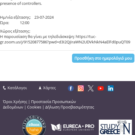
presence of controllers.
Ημ/νία εξέτασης: 23-07-2024
Ώρα: 12:00
Χώρος εξέτασης:
Η παρουσίαση θα γίνει με τηλεδιάσκεψη: https://tuc-
gr.zoom.us/j/91520877586?pwd=d3I2QjIraWN2UDVkNkN4aElFd0puQT09
Προσθήκη στο ημερολόγιό μου
Κατάλογοι
Χάρτες
Όροι Χρήσης
|
Προστασία Προσωπικών
Δεδομένων
|
Cookies
|
Δήλωση Προσβασιμότητας