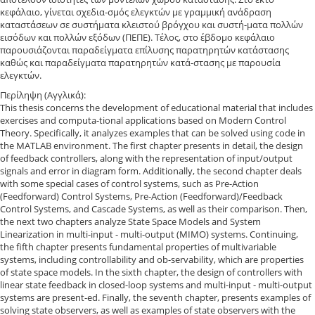
κεφάλαιο, γίνεται σχεδια-σμός ελεγκτών με γραμμική ανάδραση
καταστάσεων σε συστήματα κλειστού βρόγχου και συστή-ματα πολλών
εισόδων και πολλών εξόδων (ΠΕΠΕ). Τέλος, στο έβδομο κεφάλαιο
παρουσιάζονται παραδείγματα επίλυσης παρατηρητών κατάστασης
καθώς και παραδείγματα παρατηρητών κατά-στασης με παρουσία
ελεγκτών.
Περίληψη (Αγγλικά):
This thesis concerns the development of educational material that includes
exercises and computa-tional applications based on Modern Control
Theory. Specifically, it analyzes examples that can be solved using code in
the MATLAB environment. The first chapter presents in detail, the design
of feedback controllers, along with the representation of input/output
signals and error in diagram form. Additionally, the second chapter deals
with some special cases of control systems, such as Pre-Action
(Feedforward) Control Systems, Pre-Action (Feedforward)/Feedback
Control Systems, and Cascade Systems, as well as their comparison. Then,
the next two chapters analyze State Space Models and System
Linearization in multi-input - multi-output (MIMO) systems. Continuing,
the fifth chapter presents fundamental properties of multivariable
systems, including controllability and ob-servability, which are properties
of state space models. In the sixth chapter, the design of controllers with
linear state feedback in closed-loop systems and multi-input - multi-output
systems are present-ed. Finally, the seventh chapter, presents examples of
solving state observers, as well as examples of state observers with the