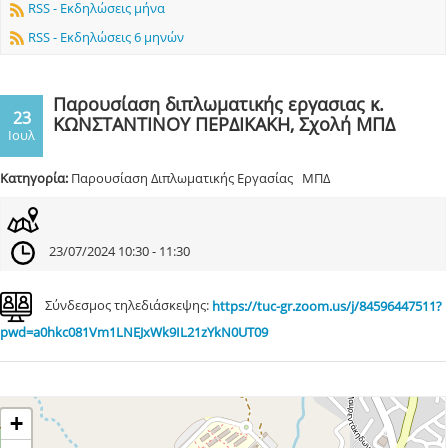
RSS - Εκδηλώσεις μήνα
RSS - Εκδηλώσεις 6 μηνών
Παρουσίαση διπλωματικής εργασιας κ.
23
ΚΩΝΣΤΑΝΤΙΝΟΥ ΠΕΡΔΙΚΑΚΗ, Σχολή ΜΠΔ
Ιουλ
Κατηγορία:
Παρουσίαση Διπλωματικής Εργασίας ΜΠΔ
23/07/2024 10:30 - 11:30
Σύνδεσμος τηλεδιάσκεψης:
https://tuc-gr.zoom.us/j/84596447511?
pwd=a0hkc081Vm1LNEJxWk9IL21zYkN0UT09
+