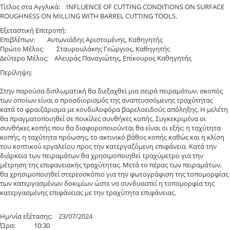
Τίτλος στα Αγγλικά: INFLUENCE OF CUTTING CONDITIONS ON SURFACE
ROUGHNESS ON MILLING WITH BARREL CUTTING TOOLS.
Εξεταστική Επιτροπή:
Επιβλέπων: Αντωνιάδης Αριστομένης, Καθηγητής
Πρώτο Μέλος: Σταυρουλάκης Γεώργιος, Καθηγητής
Δεύτερο Μέλος: Αλευράς Παναγιώτης, Επίκουρος Καθηγητής
Περίληψη:
Στην παρούσα διπλωματική θα διεξαχθεί μια σειρά πειραμάτων, σκοπός
των οποίων είναι ο προσδιορισμός της αναπτυσσόμενης τραχύτητας
κατά το φραιζάρισμα με κονδυλοφόρα βαρελοειδούς απόληξης. Η μελέτη
θα πραγματοποιηθεί σε ποικίλες συνθήκες κοπής. Συγκεκριμένα οι
συνθήκες κοπής που θα διαφοροποιούνται θα είναι οι εξής: η ταχύτητα
κοπής, η ταχύτητα πρόωσης, το ακτινικό βάθος κοπής καθώς και η κλίση
του κοπτικού εργαλείου προς την κατεργαζόμενη επιφάνεια. Κατά την
διάρκεια των πειραμάτων θα χρησιμοποιηθεί τραχύμετρο για την
μέτρηση της επιφανειακής τραχύτητας. Μετά το πέρας των πειραμάτων,
θα χρησιμοποιηθεί στερεοσκόπιο για την φωτογράφιση της τοπομορφίας
των κατεργασμένων δοκιμίων ώστε να συνδυαστεί η τοπομορφία της
κατεργασμένης επιφάνειας με την τραχύτητα επιφάνειας.
Ημ/νία εξέτασης: 23/07/2024
Ώρα: 10:30