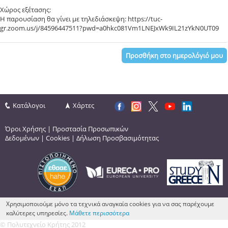
Χώρος εξέτασης:
Η παρουσίαση θα γίνει με τηλεδιάσκεψη: https://tuc-
gr.zoom.us/j/84596447511?pwd=a0hkc081Vm1LNEJxWk9IL21zYkN0UT09
Προσθήκη στο ημερολόγιό μου
Κατάλογοι
Χάρτες
Όροι Χρήσης
|
Προστασία Προσωπικών
Δεδομένων
|
Cookies
|
Δήλωση Προσβασιμότητας
Χρησιμοποιούμε μόνο τα τεχνικά αναγκαία cookies για να σας παρέχουμε
καλύτερες υπηρεσίες.
Μάθετε περισσότερα
© Πολυτεχνείο Κρήτης 2012