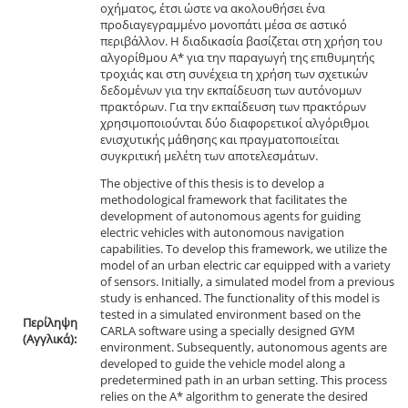
οχήματος, έτσι ώστε να ακολουθήσει ένα
προδιαγεγραμμένο μονοπάτι μέσα σε αστικό
περιβάλλον. Η διαδικασία βασίζεται στη χρήση του
αλγορίθμου A* για την παραγωγή της επιθυμητής
τροχιάς και στη συνέχεια τη χρήση των σχετικών
δεδομένων για την εκπαίδευση των αυτόνομων
πρακτόρων. Για την εκπαίδευση των πρακτόρων
χρησιμοποιούνται δύο διαφορετικοί αλγόριθμοι
ενισχυτικής μάθησης και πραγματοποιείται
συγκριτική μελέτη των αποτελεσμάτων.
The objective of this thesis is to develop a
methodological framework that facilitates the
development of autonomous agents for guiding
electric vehicles with autonomous navigation
capabilities. To develop this framework, we utilize the
model of an urban electric car equipped with a variety
of sensors. Initially, a simulated model from a previous
study is enhanced. The functionality of this model is
tested in a simulated environment based on the
Περίληψη
CARLA software using a specially designed GYM
(Αγγλικά):
environment. Subsequently, autonomous agents are
developed to guide the vehicle model along a
predetermined path in an urban setting. This process
relies on the A* algorithm to generate the desired