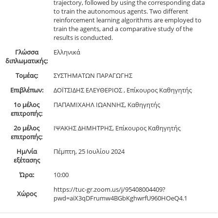
trajectory, followed by using the corresponding data
to train the autonomous agents. Two different
reinforcement learning algorithms are employed to
train the agents, and a comparative study of the
results is conducted.
Γλώσσα
Ελληνικά
διπλωματικής:
Τομέας:
ΣΥΣΤΗΜΑΤΩΝ ΠΑΡΑΓΩΓΗΣ
Επιβλέπων:
ΔΟΪΤΣΙΔΗΣ ΕΛΕΥΘEΡΙΟΣ , Επίκουρος Καθηγητής
1ο μέλος
ΠΑΠΑΜΙΧΑΗΛ ΙΩΑΝΝΗΣ, Καθηγητής
επιτροπής:
2ο μέλος
ΙΨAΚΗΣ ΔΗΜHΤΡΗΣ, Επίκουρος Καθηγητής
επιτροπής:
Ημ/νία
Πέμπτη, 25 Ιουλίου 2024
εξέτασης
Ώρα:
10:00
https://tuc-gr.zoom.us/j/95408004409?
Χώρος
pwd=aiX3qDFrumw4BGbKghwrfU960HOeQ4.1