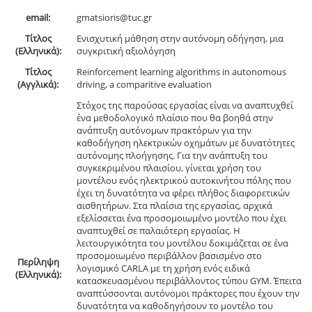
email:
gmatsioris@tuc.gr
Τίτλος
Ενισχυτική μάθηση στην αυτόνομη οδήγηση, μια
(Ελληνικά):
συγκριτική αξιολόγηση
Τίτλος
Reinforcement learning algorithms in autonomous
(Αγγλικά):
driving, a comparitive evaluation
Στόχος της παρούσας εργασίας είναι να αναπτυχθεί
ένα μεθοδολογικό πλαίσιο που θα βοηθά στην
ανάπτυξη αυτόνομων πρακτόρων για την
καθοδήγηση ηλεκτρικών οχημάτων με δυνατότητες
αυτόνομης πλοήγησης. Για την ανάπτυξη του
συγκεκριμένου πλαισίου, γίνεται χρήση του
μοντέλου ενός ηλεκτρικού αυτοκινήτου πόλης που
έχει τη δυνατότητα να φέρει πλήθος διαφορετικών
αισθητήρων. Στα πλαίσια της εργασίας, αρχικά
εξελίσσεται ένα προσομοιωμένο μοντέλο που έχει
αναπτυχθεί σε παλαιότερη εργασίας. Η
λειτουργικότητα του μοντέλου δοκιμάζεται σε ένα
προσομοιωμένο περιβάλλον βασισμένο στο
Περίληψη
λογισμικό CARLA με τη χρήση ενός ειδικά
(Ελληνικά):
κατασκευασμένου περιβάλλοντος τύπου GYM. Έπειτα
αναπτύσσονται αυτόνομοι πράκτορες που έχουν την
δυνατότητα να καθοδηγήσουν το μοντέλο του