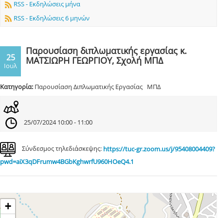
RSS - Εκδηλώσεις μήνα
RSS - Εκδηλώσεις 6 μηνών
Παρουσίαση διπλωματικής εργασίας κ.
25
ΜΑΤΣΙΩΡΗ ΓΕΩΡΓΙΟΥ, Σχολή ΜΠΔ
Ιουλ
Κατηγορία:
Παρουσίαση Διπλωματικής Εργασίας ΜΠΔ
25/07/2024 10:00 - 11:00
Σύνδεσμος τηλεδιάσκεψης:
https://tuc-gr.zoom.us/j/95408004409?
pwd=aiX3qDFrumw4BGbKghwrfU960HOeQ4.1
+