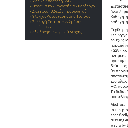
Μαζική Αποστολή SMS
Προσωπικό - Εργαστήρια - Κατάλογοι
Εξεταστικ
Διαχείριση Αδειών Προσωπικού
Αναπληρω
Έλεγχος Κατάστασης από Τρίτους
Καθηγητή
Συλλογή Στατιστικών Χρήσης
Καθηγητή
Ιστότοπων
Περίληψη
Αξιολόγηση Φαγητού Λέσχης
Στην εργα
τους ως ι
παραπάνω 
(G2V), να
αντιμετωπ
προσομοιώ
δεύτερος 
θα προκύψ
αποτελέσμ
Στο τέλος
ΗΟ, ποσοσ
Τα δεδομέ
αποτελέσ
Abstract
In this pr
specifical
drawing en
way is by 