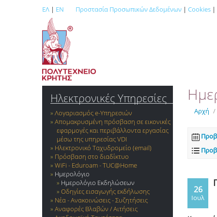
ΕΛ
|
EN
Προστασία Προσωπικών Δεδομένων
|
Cookies
|
Ημε
Ηλεκτρονικές Υπηρεσίες
Αρχή
/
Λογαριασμός e-Yπηρεσιών
Απομακρυσμένη πρόσβαση σε εικονικές
εφαρμογές και περιβάλλοντα εργασίας
Προβ
μέσω της υπηρεσίας VDI
Ηλεκτρονικό Ταχυδρομείο (email)
Προβ
Πρόσβαση στο διαδίκτυο
WiFi - Eduroam - TUC@Home
Ημερολόγιο
Ημερολόγιο Εκδηλώσεων
26
Οδηγίες εισαγωγής εκδήλωσης
Ιουλ
Νέα - Ανακοινώσεις - Συζητήσεις
Αναφορές Βλαβών / Αιτήσεις