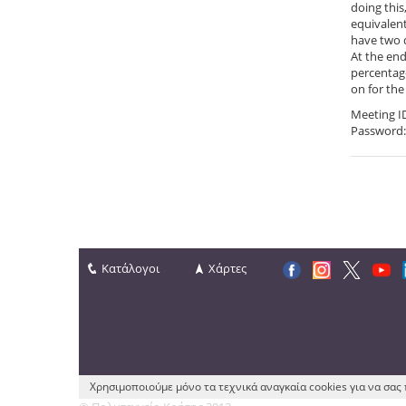
doing this
equivalent
have two d
At the end
percentage
on for the
Meeting I
Password:
Κατάλογοι
Χάρτες
Χρησιμοποιούμε μόνο τα τεχνικά αναγκαία cookies για να σα