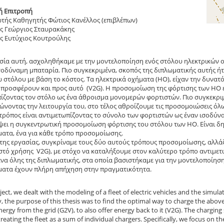
ή Επιτροπή
τής Καθηγητής Φώτιος Κανέλλος (επιβλέπων)
ς Γεώργιος Σταυρακάκης
ς Ευτύχιος Κουτρούλης
σία αυτή, ασχοληθήκαμε με την μοντελοποίηση ενός στόλου ηλεκτρικών 
σοδύναμη μπαταρία. Πιο συγκεκριμένα, σκοπός της διπλωματικής αυτής ή
στόλου με βάση το κόστος. Τα ηλεκτρικά οχήματα (ΗΟ), είχαν την δυνατότ
 προσφέρουν και προς αυτό (V2G). Η προσομοίωση της φόρτισης των ΗΟ έ
ίζοντας τον στόλο ως ένα άθροισμα μονομερών φορτιστών. Πιο συγκεκριμ
νοντας την λειτουργία του, στο τέλος αθροίζουμε τις προσομοιώσεις όλω
τρόπος είναι αντιμετωπίζοντας το σύνολο των φορτιστών ως έναν ισοδύναμ
ει η συγκεντρωτική προσομοίωση φόρτισης του στόλου των ΗΟ. Είναι δη
ατα, ένα για κάθε τρόπο προσομοίωσης.
 της εργασίας, συγκρίναμε τους δύο αυτούς τρόπους προσομοίωσης, αλλά
τό χρήσης V2G), με στόχο να καταλήξουμε στον καλύτερο τρόπο αντιμετ
να όλης της διπλωματικής, στα οποία βασιστήκαμε για την μοντελοποίηση, 
ματα έχουν πλήρη απήχηση στην πραγματικότητα.
oject, we dealt with the modeling of a fleet of electric vehicles and the simul
ly, the purpose of this thesis was to find the optimal way to charge the above
ergy from the grid (G2V), to also offer energy back to it (V2G). The charging
treating the fleet as a sum of individual chargers. Specifically, we focus on t