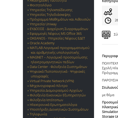
Ακαδημαϊκή Ταυτότητα
Κατηγορί
Φοιτητολόγιο
Υπηρεσίες Τηλεκπαίδευσης
Υπηρεσίες Τηλεδιάσκεψης
Πρόγραμμα Μαθημάτων και Αιθουσών
26
Υπηρεσία Uniway
ΕΥΔΟΞΟΣ - Διαχείριση Συγγραμμάτων
Εφαρμογές Νέφους MS Office 365
Σύ
OKEANOS - Υπηρεσίες Νέφους ΕΔΕΤ
Oracle Academy
MATLAB Λογισμικό προγραμματισμού
και αριθμητικής υπολογιστικής
Περιγραφ
MAGNET – Λογισμικό προσομοίωσης
ηλεκτρομαγνητικών πεδίων
ΠΟΛΥΤΕΧ
Data Center - Φιλοξενία Συστημάτων
Σχολή Ηλ
Ψηφιακά Πιστοποιητικά - Ψηφιακές
Πρόγραμμ
υπογραφές
ΠΑΡΟΥΣΙΑ
Virtual Private Network (VPN)
Μηχανογραφικό Κέντρο
Στυλιανο
Υπηρεσία Διαμοιρασμού Αρχείων
με θέμα
Φιλοξενία Εικονικών Εξυπηρετητών
Φιλοξενία Ιστότοπων
Προσομοί
Ηλεκτρονικά Ερωτηματολόγια
Ηλεκτρικ
Υποστήριξη Διοικητικών Συστημάτων
Simulation
Τηλεφωνία
Storage U