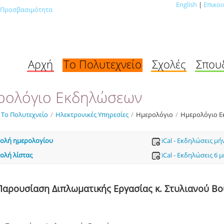
English
|
Επικοι
Προσβασιμότητα
Αρχή
Το Πολυτεχνείο
Σχολές
Σπου
ρολόγιο Εκδηλώσεων
Το Πολυτεχνείο
/
Ηλεκτρονικές Υπηρεσίες
/
Ημερολόγιο
/
Ημερολόγιο 
ολή ημερολογίου
iCal - Εκδηλώσεις μή
ολή λίστας
iCal - Εκδηλώσεις 6 
Παρουσίαση Διπλωματικής Εργασίας κ. Στυλιανού Β