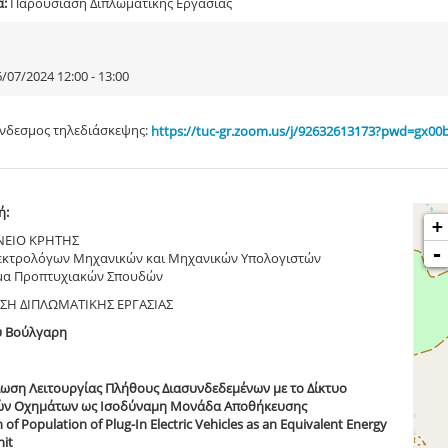
α:
Παρουσίαση Διπλωματικής Εργασίας
/07/2024 12:00 - 13:00
νδεσμος τηλεδιάσκεψης:
https://tuc-gr.zoom.us/j/92632613173?pwd=gx0
ή:
+
ΝΕΙΟ ΚΡΗΤΗΣ
-
εκτρολόγων Μηχανικών και Μηχανικών Υπολογιστών
α Προπτυχιακών Σπουδών
ΣΗ ΔΙΠΛΩΜΑΤΙΚΗΣ ΕΡΓΑΣΙΑΣ
ύ Βούλγαρη
ωση Λειτουργίας Πλήθους Διασυνδεδεμένων με το Δίκτυο
ών Οχημάτων ως Ισοδύναμη Μονάδα Αποθήκευσης
 of Population of Plug-In Electric Vehicles as an Equivalent Energy
nit