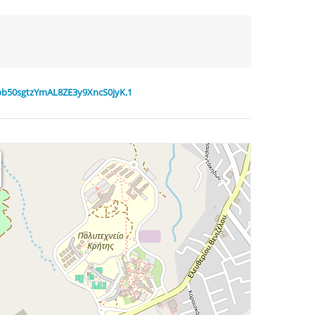
0bb50sgtzYmAL8ZE3y9XncS0jyK.1