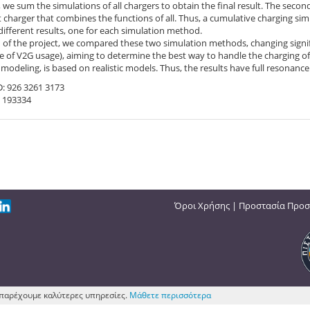
, we sum the simulations of all chargers to obtain the final result. The secon
 charger that combines the functions of all. Thus, a cumulative charging simulat
ifferent results, one for each simulation method.
 of the project, we compared these two simulation methods, changing signifi
 of V2G usage), aiming to determine the best way to handle the charging of a 
 modeling, is based on realistic models. Thus, the results have full resonance 
D: 926 3261 3173
 193334
Όροι Χρήσης
|
Προστασία Προσ
ς παρέχουμε καλύτερες υπηρεσίες.
Μάθετε περισσότερα