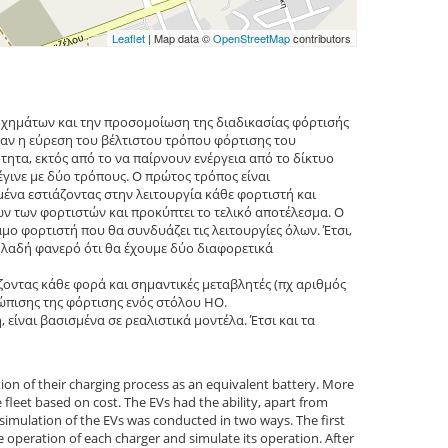
Leaflet
| Map data ©
OpenStreetMap
contributors
οχημάτων και την προσομοίωση της διαδικασίας φόρτισής
ταν η εύρεση του βέλτιστου τρόπου φόρτισης του
ητα, εκτός από το να παίρνουν ενέργεια από το δίκτυο
γινε με δύο τρόπους. Ο πρώτος τρόπος είναι
ένα εστιάζοντας στην λειτουργία κάθε φορτιστή και
ν των φορτιστών και προκύπτει το τελικό αποτέλεσμα. Ο
ο φορτιστή που θα συνδυάζει τις λειτουργίες όλων. Έτσι,
λαδή φανερό ότι θα έχουμε δύο διαφορετικά
ζοντας κάθε φορά και σημαντικές μεταβλητές (πχ αριθμός
ώπισης της φόρτισης ενός στόλου ΗΟ.
είναι βασισμένα σε ρεαλιστικά μοντέλα. Έτσι και τα
ation of their charging process as an equivalent battery. More
 fleet based on cost. The EVs had the ability, apart from
 simulation of the EVs was conducted in two ways. The first
he operation of each charger and simulate its operation. After