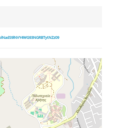
phblNadS9lNVY4WG93NGRBTytNZz09