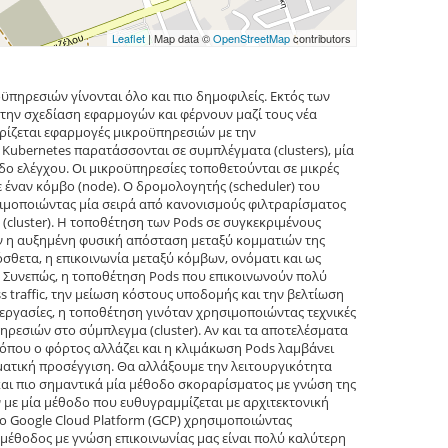
Leaflet
| Map data ©
OpenStreetMap
contributors
ϋπηρεσιών γίνονται όλο και πιο δημοφιλείς. Εκτός των
ην σχεδίαση εφαρμογών και φέρνουν μαζί τους νέα
ιρίζεται εφαρμογές μικροϋπηρεσιών με την
Kubernetes παρατάσσονται σε συμπλέγματα (clusters), μία
δο ελέγχου. Οι μικροϋπηρεσίες τοποθετούνται σε μικρές
ε έναν κόμβο (node). Ο δρομολογητής (scheduler) του
σιμοποιώντας μία σειρά από κανονισμούς φιλτραρίσματος
cluster). Η τοποθέτηση των Pods σε συγκεκριμένους
ον η αυξημένη φυσική απόσταση μεταξύ κομματιών της
θετα, η επικοινωνία μεταξύ κόμβων, ονόματι και ως
s). Συνεπώς, η τοποθέτηση Pods που επικοινωνούν πολύ
s traffic, την μείωση κόστους υποδομής και την βελτίωση
εργασίες, η τοποθέτηση γινόταν χρησιμοποιώντας τεχνικές
εσιών στο σύμπλεγμα (cluster). Αν και τα αποτελέσματα
 όπου ο φόρτος αλλάζει και η κλιμάκωση Pods λαμβάνει
ματική προσέγγιση. Θα αλλάξουμε την λειτουργικότητα
και πιο σημαντικά μία μέθοδο σκοραρίσματος με γνώση της
 με μία μέθοδο που ευθυγραμμίζεται με αρχιτεκτονική
ο Google Cloud Platform (GCP) χρησιμοποιώντας
 μέθοδος με γνώση επικοινωνίας μας είναι πολύ καλύτερη