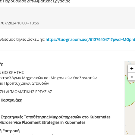
α:
Παρουσίαση Διπλωματικής Εργασίας
/07/2024 10:00 - 13:56
νδεσμος τηλεδιάσκεψης:
https://tuc-gr.zoom.us/j/6137640471?pwd=MG
ή:
+
ΝΕΙΟ ΚΡΗΤΗΣ
-
εκτρολόγων Μηχανικών και Μηχανικών Υπολογιστών
α Προπτυχιακών Σπουδών
ΣΗ ΔΙΠΛΩΜΑΤΙΚΗΣ ΕΡΓΑΣΙΑΣ
 Καστρινάκη
 Στρατηγικές Τοποθέτησης Μικροϋπηρεσιών στο Kubernetes
icroservice Placement Strategies in Kubernetes
ή Επιτροπή