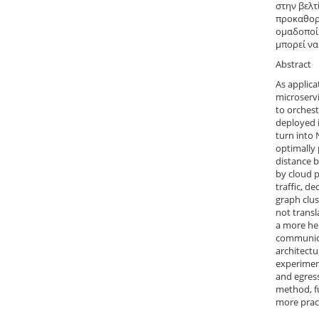
στην βελτ
προκαθορι
ομαδοποίη
μπορεί να
Abstract
As applica
microserv
to orches
deployed i
turn into 
optimally 
distance b
by cloud p
traffic, d
graph clus
not transl
a more heu
communica
architect
experiment
and egress
method, f
more pract