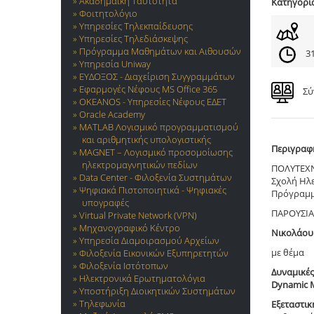
Ακαδημαϊκή Ταυτότητα
Κατηγορί
Φοιτητολόγιο
Υπηρεσίες Τηλεκπαίδευσης
Υπηρεσίες Τηλεδιάσκεψης
Πρόγραμμα Μαθημάτων και Αιθουσών
31
Υπηρεσία Uniway
ΕΥΔΟΞΟΣ - Διαχείριση Συγγραμμάτων
Εφαρμογές Νέφους MS Office 365
Σύ
OKEANOS - Υπηρεσίες Νέφους ΕΔΕΤ
Oracle Academy
MATLAB Λογισμικό προγραμματισμού
και αριθμητικής υπολογιστικής
Περιγραφ
MAGNET – Λογισμικό προσομοίωσης
ηλεκτρομαγνητικών πεδίων
ΠΟΛΥΤΕΧ
Data Center - Φιλοξενία Συστημάτων
Σχολή Ηλ
Ψηφιακά Πιστοποιητικά - Ψηφιακές
Πρόγραμμ
υπογραφές
ΠΑΡΟΥΣΙΑ
Virtual Private Network (VPN)
Μηχανογραφικό Κέντρο
Νικολάου
Υπηρεσία Διαμοιρασμού Αρχείων
με θέμα
Φιλοξενία Εικονικών Εξυπηρετητών
Φιλοξενία Ιστότοπων
Δυναμικές
Ηλεκτρονικά Ερωτηματολόγια
Dynamic M
Υποστήριξη Διοικητικών Συστημάτων
Τηλεφωνία
Εξεταστικ