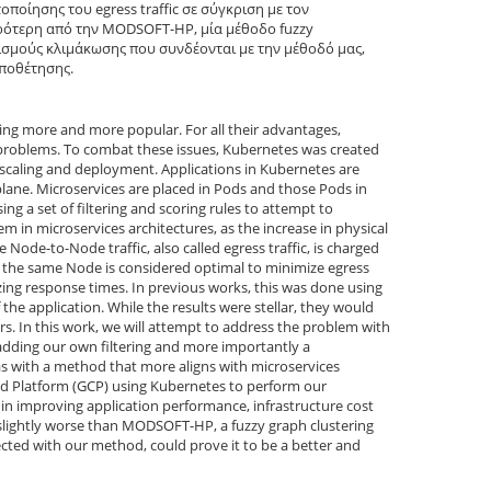
οίησης του egress traffic σε σύγκριση με τον
ειρότερη από την MODSOFT-HP, μία μέθοδο fuzzy
σμούς κλιμάκωσης που συνδέονται με την μέθοδό μας,
οποθέτησης.
ing more and more popular. For all their advantages,
 problems. To combat these issues, Kubernetes was created
scaling and deployment. Applications in Kubernetes are
plane. Microservices are placed in Pods and those Pods in
g a set of filtering and scoring rules to attempt to
em in microservices architectures, as the increase in physical
Node-to-Node traffic, also called egress traffic, is charged
n the same Node is considered optimal to minimize egress
zing response times. In previous works, this was done using
he application. While the results were stellar, they would
urs. In this work, we will attempt to address the problem with
y adding our own filtering and more importantly a
 with a method that more aligns with microservices
ud Platform (GCP) using Kubernetes to perform our
in improving application performance, infrastructure cost
 slightly worse than MODSOFT-HP, a fuzzy graph clustering
ted with our method, could prove it to be a better and