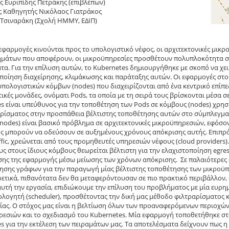
 Ευριπίδης Πετράκης (επιβλέπων)
ς Καθηγητής Νικόλαος Γιατράκος
 Τσιναράκη (Σχολή ΗΜΜΥ, ΕΔΙΠ)
εφαρμογές κινούνται προς το υπολογιστικό νέφος, οι αρχιτεκτονικές μικρο
μάτων που αποφέρουν, οι μικροϋπηρεσίες προσθέτουν πολυπλοκότητα στ
α. Για την επίλυση αυτών, το Kubernetes δημιουργήθηκε με σκοπό να χε
οίηση διαχείρησης, κλιμάκωσης και παράταξης αυτών. Οι εφαρμογές στο 
πολογιστικών κόμβων (nodes) που διαχειρίζονται από ένα κεντρικό επίπε
ικές μονάδες, ονόματι Pods, τα οποία με τη σειρά τους βρίσκονται μέσα σ
s είναι υπεύθυνος για την τοποθέτηση των Pods σε κόμβους (nodes) χρη
ρίσματος στην προσπάθεια βέλτιστης τοποθέτησης αυτών στο σύμπλεγμα (
nodes) είναι βασικό πρόβλημα σε αρχιτεκτονικές μικροϋπηρεσιών, εφόσ
 μπορούν να οδεύσουν σε αυξημένους χρόνους απόκρισης αυτής. Επιπρόσ
affic, χρεώνεται από τους προμηθευτές υπηρεσιών νέφους (cloud provider
υς στους ίδιους κόμβους θεωρείται βέλτιστη για την ελαχιστοποίηση egres
σης της εφαρμογής μέσω μείωσης των χρόνων απόκρισης. Σε παλαιότερες 
σης γράφων για την παραγωγή μίας βέλτιστης τοποθέτησης των μικροϋπηρ
ρετικά, πιθανότατα δεν θα μεταφερόντουσαν σε πιο πρακτικό περιβάλλον,
αυτή την εργασία, επιδιώκουμε την επίλυση του προβλήματος με μία ευρη
λογητή (scheduler), προσθέτοντας την δική μας μέθοδο φιλτραρίσματος 
ίας. Ο στόχος μας είναι η βελτίωση όλων των προαναφερόμενων περιοχών
εσιών και το σχεδιασμό του Kubernetes. Μία εφαρμογή τοποθετήθηκε στ
s για την εκτέλεση των πειραμάτων μας. Τα αποτελέσματα δείχνουν πως η