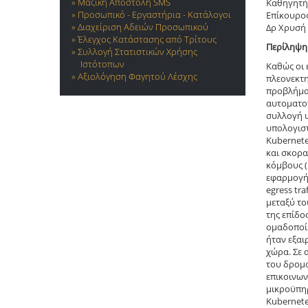
Μαζική Αποστολή SMS
Καθηγητής
Προσωπικό - Εργαστήρια - Κατάλογοι
Επίκουρο
Διαχείριση Αδειών Προσωπικού
Δρ Χρυσή
Έλεγχος Κατάστασης από Τρίτους
Περίληψη
Συλλογή Στατιστικών Χρήσης
Ιστότοπων
Καθώς οι 
Αξιολόγηση Φαγητού Λέσχης
πλεονεκτη
προβλήματ
αυτοματοπ
συλλογή υ
υπολογιστ
Kubernete
και σκορα
κόμβους (
εφαρμογής
egress tr
μεταξύ το
της επίδο
ομαδοποίη
ήταν εξαι
χώρα. Σε 
του δρομο
επικοινων
μικροϋπηρ
Kubernete