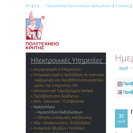
ΕΛ
|
EN
Προστασία Προσωπικών Δεδομένων
|
Cookies
|
Ημε
Ηλεκτρονικές Υπηρεσίες
Αρχή
/
Λογαριασμός e-Yπηρεσιών
Απομακρυσμένη πρόσβαση σε εικονικές
εφαρμογές και περιβάλλοντα εργασίας
Προβ
μέσω της υπηρεσίας VDI
Ηλεκτρονικό Ταχυδρομείο (email)
Προβ
Πρόσβαση στο διαδίκτυο
WiFi - Eduroam - TUC@Home
Ημερολόγιο
Ημερολόγιο Εκδηλώσεων
31
Οδηγίες εισαγωγής εκδήλωσης
Ιουλ
Νέα - Ανακοινώσεις - Συζητήσεις
Αναφορές Βλαβών / Αιτήσεις