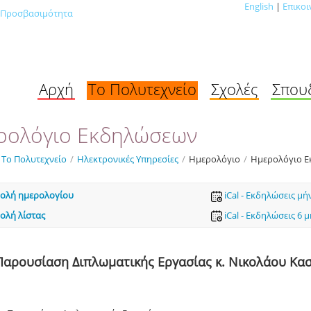
English
|
Επικοι
Προσβασιμότητα
Αρχή
Το Πολυτεχνείο
Σχολές
Σπου
ρολόγιο Εκδηλώσεων
Το Πολυτεχνείο
/
Ηλεκτρονικές Υπηρεσίες
/
Ημερολόγιο
/
Ημερολόγιο 
ολή ημερολογίου
iCal - Εκδηλώσεις μή
ολή λίστας
iCal - Εκδηλώσεις 6 
Παρουσίαση Διπλωματικής Εργασίας κ. Νικολάου Κα