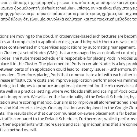
ίωση επίδοσης της εφαρμογής, μείωση του κόστους υποδομών και ελαχιστοπ
σμένο δρομολογητή (default scheduler). Επίσης, αν και είναι ελάχιστα χ
σης γράφων, περεταίρω πειράματα με περισσότερους χρήστες και μηχανι
 αποδείξουν ότι είναι μία συνολικά καλύτερη και πιο πρακτική μέθοδος τ
tions are moving to the cloud, microservices-based architectures are becom
ices add complexity to application design and bring with them a new set of
trate containerized microservices applications by automating management, 
n Clusters, a set of Nodes (VMs) that are managed by a centralized control 
Nodes. The Kubernetes Scheduler is responsible for placing Pods in Nodes usin
place it in the Cluster. The placement of Pods in certain Nodes is a key probl
etween parts of an application could lead to latency issues. Furthermore, the 
roviders. Therefore, placing Pods that communicate a lot with each other i
ecrease infrastructure costs and improve application performance via minimi
tering techniques to produce an optimal placement for the microservices of t
ate well in a practical setting, where workloads shift and scaling of Pods occ
ristic approach. We will alter the functionality of the Default Scheduler, b
tion aware scoring method. Our aim is to improve all aforementioned areas
ure and Kubernetes design. One application was deployed in the Google Clo
s. The results show that our communication-aware placement is far better 
 traffic compared to the Default Scheduler. Furthermore, while it performs
urther experiments with more users and scaling mechanisms that are connec
ical method overall.