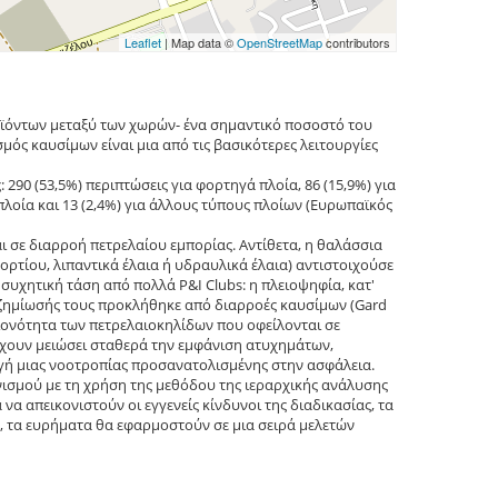
Leaflet
| Map data ©
OpenStreetMap
contributors
ϊόντων μεταξύ των χωρών- ένα σημαντικό ποσοστό του
ός καυσίμων είναι μια από τις βασικότερες λειτουργίες
290 (53,5%) περιπτώσεις για φορτηγά πλοία, 86 (15,9%) για
 πλοία και 13 (2,4%) για άλλους τύπους πλοίων (Ευρωπαϊκός
ι σε διαρροή πετρελαίου εμπορίας. Αντίθετα, η θαλάσσια
ορτίου, λιπαντικά έλαια ή υδραυλικά έλαια) αντιστοιχούσε
συχητική τάση από πολλά P&I Clubs: η πλειοψηφία, κατ'
οζημίωσής τους προκλήθηκε από διαρροές καυσίμων (Gard
λειονότητα των πετρελαιοκηλίδων που οφείλονται σε
έχουν μειώσει σταθερά την εμφάνιση ατυχημάτων,
γή μιας νοοτροπίας προσανατολισμένης στην ασφάλεια.
νισμού με τη χρήση της μεθόδου της ιεραρχικής ανάλυσης
 απεικονιστούν οι εγγενείς κίνδυνοι της διαδικασίας, τα
, τα ευρήματα θα εφαρμοστούν σε μια σειρά μελετών