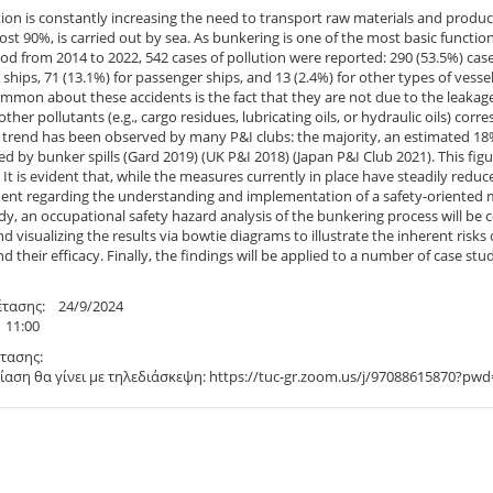
ion is constantly increasing the need to transport raw materials and produc
ost 90%, is carried out by sea. As bunkering is one of the most basic function
iod from 2014 to 2022, 542 cases of pollution were reported: 290 (53.5%) cases
e ships, 71 (13.1%) for passenger ships, and 13 (2.4%) for other types of ves
mmon about these accidents is the fact that they are not due to the leakage 
 other pollutants (e.g., cargo residues, lubricating oils, or hydraulic oils) co
 trend has been observed by many P&I clubs: the majority, an estimated 18%,
d by bunker spills (Gard 2019) (UK P&I 2018) (Japan P&I Club 2021). This figur
. It is evident that, while the measures currently in place have steadily reduc
nt regarding the understanding and implementation of a safety-oriented 
udy, an occupational safety hazard analysis of the bunkering process will be 
nd visualizing the results via bowtie diagrams to illustrate the inherent ris
d their efficacy. Finally, the findings will be applied to a number of case studi
έτασης: 24/9/2024
1:00
τασης:
αση θα γίνει με τηλεδιάσκεψη: https://tuc-gr.zoom.us/j/97088615870?