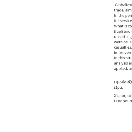
Globalizat
trade, alm
In the per
for servic
What is co
(fuel) and
unsettling
were cause
casualties
improveme
In this st
analysis a
applied, an
Ημ/νία εξ
Ώρα: 1
Χώρος εξέ
Η παρουσί