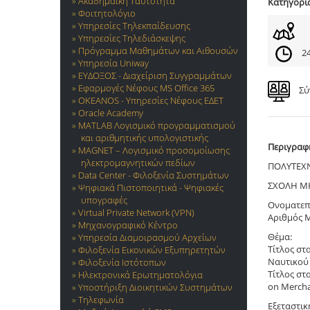
Ακαδημαϊκή Ταυτότητα
Κατηγορί
Φοιτητολόγιο
Υπηρεσίες Τηλεκπαίδευσης
Υπηρεσίες Τηλεδιάσκεψης
Πρόγραμμα Μαθημάτων και Αιθουσών
24
Υπηρεσία Uniway
ΕΥΔΟΞΟΣ - Διαχείριση Συγγραμμάτων
Εφαρμογές Νέφους MS Office 365
Σύ
OKEANOS - Υπηρεσίες Νέφους ΕΔΕΤ
Oracle Academy
MATLAB Λογισμικό προγραμματισμού
και αριθμητικής υπολογιστικής
Περιγραφ
MAGNET – Λογισμικό προσομοίωσης
ηλεκτρομαγνητικών πεδίων
ΠΟΛΥΤΕΧ
Data Center - Φιλοξενία Συστημάτων
ΣΧΟΛΗ ΜΗ
Ψηφιακά Πιστοποιητικά - Ψηφιακές
υπογραφές
Ονοματεπ
Virtual Private Network (VPN)
Αριθμός 
Μηχανογραφικό Κέντρο
Θέμα:
Υπηρεσία Διαμοιρασμού Αρχείων
Τίτλος στ
Φιλοξενία Εικονικών Εξυπηρετητών
Ναυτικού
Φιλοξενία Ιστότοπων
Τίτλος στ
Ηλεκτρονικά Ερωτηματολόγια
on Mercha
Υποστήριξη Διοικητικών Συστημάτων
Τηλεφωνία
Εξεταστικ