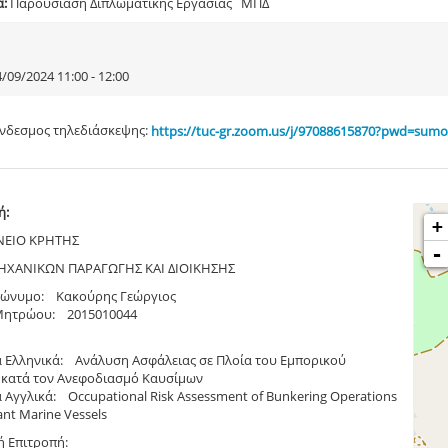
α:
Παρουσίαση Διπλωματικής Εργασίας ΜΠΔ
/09/2024 11:00 - 12:00
νδεσμος τηλεδιάσκεψης:
https://tuc-gr.zoom.us/j/97088615870?pwd=su
ή:
+
ΝΕΙΟ ΚΡΗΤΗΣ
-
ΧΑΝΙΚΩΝ ΠΑΡΑΓΩΓΗΣ ΚΑΙ ΔΙΟΙΚΗΣΗΣ
ώνυμο: Κακούρης Γεώργιος
Μητρώου: 2015010044
α Ελληνικά: Ανάλυση Ασφάλειας σε Πλοία του Εμπορικού
 κατά τον Ανεφοδιασμό Καυσίμων
α Αγγλικά: Occupational Risk Assessment of Bunkering Operations
nt Marine Vessels
ή Επιτροπή: