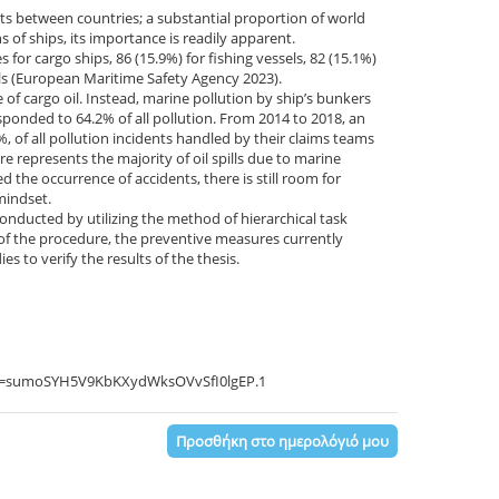
ts between countries; a substantial proportion of world
s of ships, its importance is readily apparent.
 for cargo ships, 86 (15.9%) for fishing vessels, 82 (15.1%)
sels (European Maritime Safety Agency 2023).
of cargo oil. Instead, marine pollution by ship’s bunkers
rresponded to 64.2% of all pollution. From 2014 to 2018, an
 of all pollution incidents handled by their claims teams
e represents the majority of oil spills due to marine
ed the occurrence of accidents, there is still room for
mindset.
conducted by utilizing the method of hierarchical task
ks of the procedure, the preventive measures currently
es to verify the results of the thesis.
pwd=sumoSYH5V9KbKXydWksOVvSfI0lgEP.1
Προσθήκη στο ημερολόγιό μου