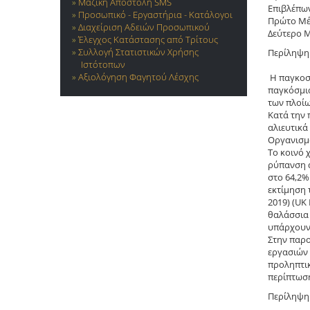
Μαζική Αποστολή SMS
Επιβλέπω
Προσωπικό - Εργαστήρια - Κατάλογοι
Πρώτο Μέ
Διαχείριση Αδειών Προσωπικού
Δεύτερο 
Έλεγχος Κατάστασης από Τρίτους
Συλλογή Στατιστικών Χρήσης
Περίληψη
Ιστότοπων
Αξιολόγηση Φαγητού Λέσχης
Η παγκοσ
παγκόσμιο
των πλοίω
Κατά την 
αλιευτικά
Οργανισμό
Το κοινό 
ρύπανση α
στο 64,2%
εκτίμηση 
2019) (UK
θαλάσσια 
υπάρχουν
Στην παρο
εργασιών 
προληπτικ
περίπτωση
Περίληψη 