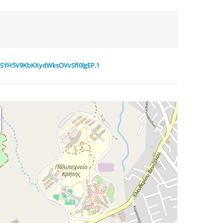
moSYH5V9KbKXydWksOVvSfI0lgEP.1