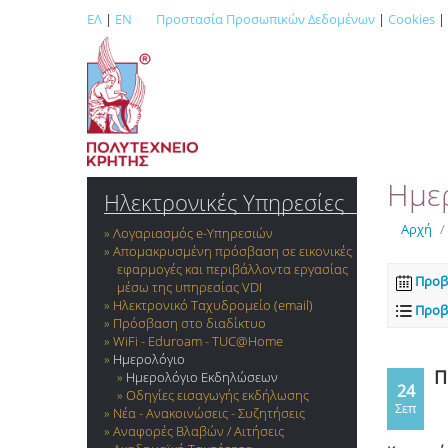
ΕΛ
|
EN
Προστασία Προσωπικών Δεδομένων
|
Cookies
|
Ημε
Ηλεκτρονικές Υπηρεσίες
Αρχή
/
Λογαριασμός e-Yπηρεσιών
Απομακρυσμένη πρόσβαση σε εικονικές
εφαρμογές και περιβάλλοντα εργασίας
Προβ
μέσω της υπηρεσίας VDI
Ηλεκτρονικό Ταχυδρομείο (email)
Προβ
Πρόσβαση στο διαδίκτυο
WiFi - Eduroam - TUC@Home
Ημερολόγιο
Π
Ημερολόγιο Εκδηλώσεων
24
Οδηγίες εισαγωγής εκδήλωσης
Σεπ
Νέα - Ανακοινώσεις - Συζητήσεις
Αναφορές Βλαβών / Αιτήσεις