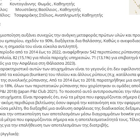
ν: Κοντογιάννης Θωμάς , Καθηγητής
λος: Μουστάκης Βασίλειος , Καθηγητής
Μέλος: Τσαφαράκης Στέλιος, Αναπληρωτής Καθηγητής
:
μιοποίηση αυξάνει συνεχώς την ανάγκη μεταφοράς πρώτων υλών και προ
υ εμπορίου, σχεδόν το 90%, διεξάγεται δια θαλάσσης. Καθώς ο ανεφοδιασμ
ν, η σημασία του είναι εύκολα αντιληπτή.
περίοδο από το 2014 έως το 2022, αναφέρθηκαν 542 περιπτώσεις ρύπανσης: 
 πλοία, 82 (15,1%) για πλοία παροχής υπηρεσιών, 71 (13,1%) για επιβατηγά
ς για την Ασφάλεια στη Θάλασσα 2023).
χαρακτηριστικό αυτών των ατυχημάτων είναι το γεγονός ότι δεν οφείλοντα
πό τα καύσιμα (bunkers) του πλοίου και άλλους ρύπους (π.χ. κατάλοιπα φ
 της συνολικής ρύπανσης. Από το 2014 έως το 2018, παρατηρήθηκε μια ανη
το 18%, όλων των περιστατικών ρύπανσης που χειρίστηκαν οι ομάδες απ
 P&I 2018) (Japan P&I Club 2021). Το ποσοστό αυτό αντιπροσωπεύει την π
ατυχήματα. Είναι προφανές ότι, ενώ τα μέτρα που εφαρμόζονται σήμερα 
 ακόμη περιθώρια βελτίωσης όσον αφορά την κατανόηση και την εφαρμο
ύσα μελέτη, θα διεξαχθεί μια ανάλυση ασφάλειας της διαδικασίας δεξαμε
και την οπτικοποίηση των αποτελεσμάτων μέσω διαγραμμάτων bowtie για να
ά μέτρα που εφαρμόζονται σήμερα και η αποτελεσματικότητά τους. Τέλος
ς για την επαλήθευση των αποτελεσμάτων της διατριβής.
(Αγγλικά):