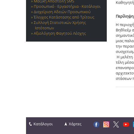
Μαζική Αποστολή SMS
Καθηγητή
Προσωπικό - Εργαστήρια - Κατάλογοι
Διαχείριση Αδειών Προσωπικού
Περίληψη
Έλεγχος Κατάστασης από Τρίτους
Συλλογή Στατιστικών Χρήσης
Η περιοχή
Ιστότοπων
Βηθλεέμ σ
Αξιολόγηση Φαγητού Λέσχης
σημαντικά
μιας παλα
την περαι
συσχετισμέ
Η μελέτη 
τέλη μέσα
επαναπροσ
αρχιτεκτο
στάσεων π
Κατάλογοι
Χάρτες