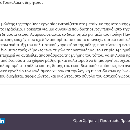
ς Τσακαλάκης Δημήτριος
 μελέτης της παρούσας εργασίας εντοπίζεται στο μεταίχμιο της ιστορικής
το Ηράκλειο. Πρόκειται για μια συνοικία που διατηρεί τον πυκνό ιστό της πα
 δημόσια κτίρια. Ανάμεσα σε αυτά, το διατηρητέο μνημείο του πρώην Πα
ιότερης εποχής, που σχεδόν απορρίπτεται από το ασυνεχές αστικό τοπίο.
τέρω ανάπτυξη του πολιτιστικού χαρακτήρα της πόλης, προτείνεται η έντ
νο με τις τρείς κλίμακες : των τειχών, της γειτονιάς και του κτιρίου-μνημε
επιχειρεί να αναδείξει αποσπάσματα της μνήμης του τόπου, να επιλύσει 
 από ένα σύστημα χώρων μάθησης και πολιτισμού να δημιουργήσει σχέσεις
διορισμό του ρόλου και της δομής του εκπαιδευτικού κτιρίου, ως ένα αν
νικό εργαλείο τον «ενδιάμεσο χώρο» και την λογική των ευέλικτων ορίων,
ου διαχέεται, αφομοιώνεται και ανοίγεται στο σύνολο του αστικού χώρου 
Όροι Χρήσης
|
Προστασία Προσ