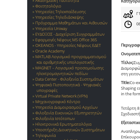
Ακαδημαϊκή Ταυτότητα
Κατηγορί
Φοιτητολόγιο
Υπηρεσίες Τηλεκπαίδευσης
Γ
Υπηρεσίες Τηλεδιάσκεψης
Πρόγραμμα Μαθημάτων και Αιθουσών
08
Υπηρεσία Uniway
ΕΥΔΟΞΟΣ - Διαχείριση Συγγραμμάτων
Εφαρμογές Νέφους MS Office 365
Περιγραφ
OKEANOS - Υπηρεσίες Νέφους ΕΔΕΤ
Oracle Academy
Ονοματεπ
MATLAB Λογισμικό προγραμματισμού
και αριθμητικής υπολογιστικής
Τίτλος:
Συμ
MAGNET – Λογισμικό προσομοίωσης
Διαμορφώ
ηλεκτρομαγνητικών πεδίων
στη γειτο
Data Center - Φιλοξενία Συστημάτων
Τitle:
Co-ex
Ψηφιακά Πιστοποιητικά - Ψηφιακές
Shaping c
υπογραφές
in the fo
Virtual Private Network (VPN)
Μηχανογραφικό Κέντρο
Υπηρεσία Διαμοιρασμού Αρχείων
Τετάρτη 8
Φιλοξενία Εικονικών Εξυπηρετητών
Σχεδιαστή
Φιλοξενία Ιστότοπων
Εξεταστικ
Ηλεκτρονικά Ερωτηματολόγια
Υποστήριξη Διοικητικών Συστημάτων
Αναπληρω
Τηλεφωνία
Επίκουρο