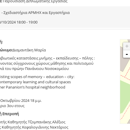
α:
Παρουσίαση Διπλωματικής Εργασίας
1 - Σχεδιαστήρια ΑΡΜΗΧ και Εργαστήρια
/10/2024 18:00 - 19:00
ή:
+
ώνυμο:
Διαμαντάκη Μαρία
-
βιωτικές καταστάσεις μνήμης – εκπαίδευσης – πόλης :
νοντας σύγχρονους χώρους μάθησης και πολιτισμού
νιά του πρώην Πανάνειου Νοσοκομείου
isting scopes of memory – education – city:
ontemporary learning and cultural spaces
rmer Pananion’s hospital neighborhood
 Οκτωβρίου 2024 18 μ.μ.
ριο 3ου ετους
ή Επιτροπή
τής Καθηγητής Τζομπανάκης Αλέξιος
ς Καθηγητής Κεφαλογιάννης Νεκτάριος