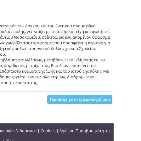
 γειτονιάς του Λάκκου και του Ενετικού προμαχώνα
λιάς πόλης, γειτνιάζει με τα ιστορικά τείχη και φιλοξενεί
νάνειου Νοσοκομείου, στέκεται ως ένα απομένον θραύσμα
 Αναγνωρίζοντας τις αφορμές που προσφέρει η περιοχή για
αξη ενός πολυλειτουργικού Καλλιτεχνικού Σχολείου
ίου.
προβλήματα συνδέσεων, μεταβάσεων και κλίμακας και εν
 συμβίωσης μεταξύ τους. Επιπλέον, προτείνει τον
απόσπαστο κομμάτι της ζωής και του ιστού της πόλης. Με
 δημιουργείται ένα σύνολο κτιρίων, διαδρομών και
και της κοινότητας.
Προσθήκη στο ημερολόγιό μου
ωπικών Δεδομένων
|
Cookies
|
Δήλωση Προσβασιμότητας