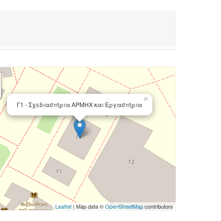
×
Γ1 - Σχεδιαστήρια ΑΡΜΗΧ και Εργαστήρια
Leaflet
| Map data ©
OpenStreetMap
contributors