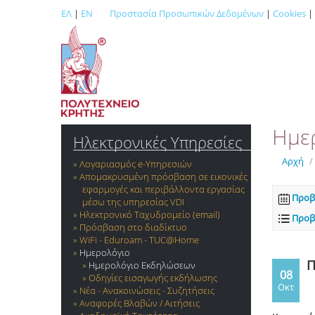
ΕΛ
|
EN
Προστασία Προσωπικών Δεδομένων
|
Cookies
|
Ημε
Ηλεκτρονικές Υπηρεσίες
Αρχή
/
Λογαριασμός e-Yπηρεσιών
Απομακρυσμένη πρόσβαση σε εικονικές
εφαρμογές και περιβάλλοντα εργασίας
Προβ
μέσω της υπηρεσίας VDI
Ηλεκτρονικό Ταχυδρομείο (email)
Προβ
Πρόσβαση στο διαδίκτυο
WiFi - Eduroam - TUC@Home
Ημερολόγιο
Π
Ημερολόγιο Εκδηλώσεων
08
Οδηγίες εισαγωγής εκδήλωσης
Οκτ
Νέα - Ανακοινώσεις - Συζητήσεις
Αναφορές Βλαβών / Αιτήσεις