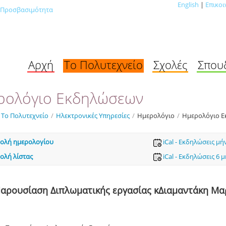
English
|
Επικοι
Προσβασιμότητα
Αρχή
Το Πολυτεχνείο
Σχολές
Σπου
ρολόγιο Εκδηλώσεων
Το Πολυτεχνείο
/
Ηλεκτρονικές Υπηρεσίες
/
Ημερολόγιο
/
Ημερολόγιο 
ολή ημερολογίου
iCal - Εκδηλώσεις μή
ολή λίστας
iCal - Εκδηλώσεις 6 
αρουσίαση Διπλωματικής εργασίας κΔιαμαντάκη Μα