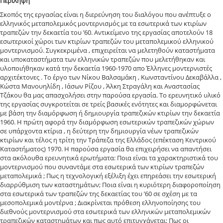
Περίληψη
Σκοπός της εργασίας είναι η διερεύνηση του διαλόγου που ανέπτυξε ο
ελληνικός μεταπολεμικός μοντερνισμός με τα εσωτερικά των κτιρίων
τραπεζών την δεκαετία του ’60. Αντικείμενο της εργασίας αποτελούν 18
εσωτερικοί χώροι των κτιρίων τραπεζών του μεταπολεμικού ελληνικού
μοντερνισμού. Συγκεκριμένα , επιχειρείται να μελετηθούν καταστήματα
και υποκαταστήματα των ελληνικών τραπεζών που μελετήθηκαν και
υλοποιήθηκαν κατά την δεκαετία 1960-1970 απο Έλληνες μοντερνιστές
αρχιτέκτονες . Το έργο των Νίκου Βαλσαμάκη , Κωνσταντίνου Δεκαβάλλα ,
Κώστα Μανουηλίδη , Ιάσων Ρίζου , Άλκη Στραγάλη και Αναστασίας
Τζάκου θα μας απασχολήσει στην παρούσα εργασία. Το ερευνητικό υλικό
της εργασίας συγκροτείται σε τρείς βασικές ενότητες και διαμορφώνεται
με βάση την διαμόρφωση ή δημιουργία τραπεζικών κτιρίων την δεκαετία
1960. Η πρώτη αφορά την διαμόρφωση εσωτερικών τραπεζικών χώρων
σε υπάρχοντα κτίρια , η δεύτερη την δημιουργία νέων τραπεζικών
κτιρίων και τέλος η τρίτη την Τράπεζα της Ελλάδος (επέκταση Κεντρικού
Καταστήματος) 1970. Η παρούσα εργασία θα επιχειρήσει να απαντήσει
στα ακόλουθα ερευνητικά ερωτήματα: Ποια είναι τα χαρακτηριστικά του
μοντερνισμού που συναντάμε στα εσωτερικά των κτιρίων τραπεζών
μεταπολεμικά ; Πως η τεχνολογική εξέλιξη έχει επηρεάσει την εσωτερική
διαρρύθμιση των καταστημάτων; Ποια είναι η κυριότερη διαφοροποίηση
στα εσωτερικά των τραπεζών της δεκαετίας του ’60 σε σχέση με τα
μεσοπολεμικά μοντέρνα ; Διακρίνεται πρόθεση ελληνοποίησης του
διεθνούς μοντερνισμού στα εσωτερικά των ελληνικών μεταπολεμικών
τραπεζικών καταστημάτων και πως αυτό επιτυγχάνεται; Πως οι