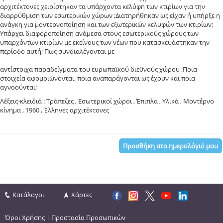
αρχιτέκτονες χειρίστηκαν τα υπάρχοντα κελύφη των κτιρίων για την
διαρρύθμιση των εσωτερικών χώρων ;Διατηρήθηκαν ως είχαν ή υπήρξε η
ανάγκη για μοντερνοποίηση και των εξωτερικών κελυφών των κτιρίων;
Υπάρχει διαφοροποίηση ανάμεσα στους εσωτερικούς χώρους των
υπαρχόντων κτιρίων με εκείνους των νέων που κατασκευάστηκαν την
περίοδο αυτή; Πως συνδιαλέγονται με
αντίστοιχα παραδείγματα του ευρωπαϊκού διεθνούς χώρου ;Ποια
στοιχεία αφομοιώνονται, ποια αναπαράγονται ως έχουν και ποια
αγνοούνται;
Λέξεις-κλειδιά : Τράπεζες , Εσωτερικοί χώροι , Έπιπλα , Υλικά , Μοντέρνο
κίνημα , 1960 , Έλληνες αρχιτέκτονες
Προσθήκη στο ημερολόγιό μου
Κατάλογοι
Χάρτες
Όροι Χρήσης
|
Προστασία Προσωπικών