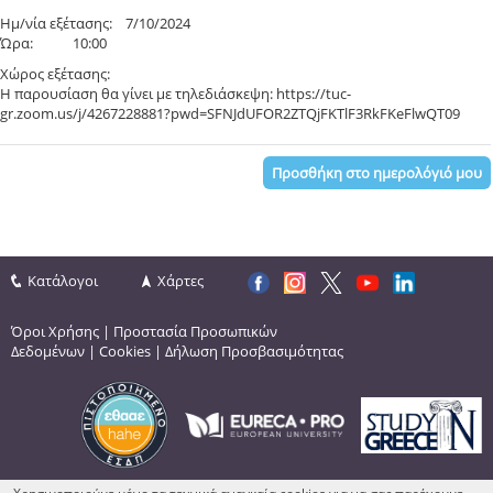
Ημ/νία εξέτασης: 7/10/2024
Ώρα: 10:00
Χώρος εξέτασης:
Η παρουσίαση θα γίνει με τηλεδιάσκεψη: https://tuc-
gr.zoom.us/j/4267228881?pwd=SFNJdUFOR2ZTQjFKTlF3RkFKeFlwQT09
Προσθήκη στο ημερολόγιό μου
Κατάλογοι
Χάρτες
Όροι Χρήσης
|
Προστασία Προσωπικών
Δεδομένων
|
Cookies
|
Δήλωση Προσβασιμότητας