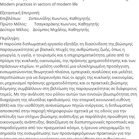
Modern practices in sectors of modern life
Εξεταστική Επιτροπή:
Επιβλέπων: Ζοπουνίδης Κων/νος, Καθηγητής
Πρώτο Μέλος: Τσαγκαράκης Κων/νος, Καθηγητής
Δεύτερο Μέλος: Δούμπος Μιχάλης, Καθηγητής
Περίληψη:
Η παρούσα διπλωματική εργασία εξετάζει τη διασύνδεση της βιώσιμης
παραγωγικότητας με βασικές πτυχές της ανθρώπινης ζωής, όπως η
γεωργία, η υγεία, ο τουρισμός και η επιχειρηματικότητα, μέσα από το
πρίσμα της κυκλικής οικονομίας, της πράσινης χρηματοδότησης και των
πράσινων κτιρίων. Η μελέτη υιοθετεί μια ολοκληρωμένη προσέγγιση,
ενσωματώνοντας θεωρητικά πλαίσια, εμπειρικές αναλύσεις και μελέτες
περιπτώσεων για να διερευνήσει πώς οι αρχές της κυκλικής οικονομίας,
οι μηχανισμοί πράσινης χρηματοδότησης και οι πρακτικές βιώσιμης
δόμησης συμβάλλουν στη βελτίωση της παραγωγικότητας σε διάφορους
τομείς. Με την ανάλυση του ρόλου αυτών των εννοιών βιωσιμότητας στη
διαχείριση της αλυσίδας εφοδιασμού, την εταιρική κοινωνική ευθύνη
(ΕΚΕ) και την υιοθέτηση ανανεώσιμων πηγών ενέργειας, η διπλωματική
αποσκοπεί στην παροχή πληροφοριών σχετικά με τις οδούς για την
επίτευξη των στόχων βιώσιμης ανάπτυξης με παράλληλη προώθηση της
οικονομικής ανάπτυξης. Βασιζόμενη σε διεπιστημονικές προοπτικές και
παραδείγματα από τον πραγματικό κόσμο, η έρευνα υπογραμμίζει τη
σημασία της ενσωμάτωσης των προαναφερόμενων πρακτικών για την
ενίσχυση της παραγωγικότητας και την προώθηση της ανθρώπινης