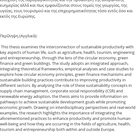
ευημερίας αλλά και πως εμφανίζονται στους τομείς της γεωργίας, της
υγείας, τους τουρισμού και της επιχειρηματικότητας τόσο εντός όσο και
εκτός της Ευρώπης.
Περίληψη (Αγγλικά):
This thesis examines the interconnection of sustainable productivity with
key aspects of human life, such as agriculture, health, tourism, engineering
and entrepreneurship, through the lens of the circular economy, green
finance and green buildings. The study adopts an integrated approach,
integrating theoretical frameworks, empirical analyses and case studies to
explore how circular economy principles, green finance mechanisms and
sustainable building practices contribute to improving productivity in
different sectors. By analysing the role of these sustainability concepts in
supply chain management, corporate social responsibility (CSR) and
renewable energy adoption, the thesis aims to provide information on
pathways to achieve sustainable development goals while promoting
economic growth. Drawing on interdisciplinary perspectives and real-world
examples, the research highlights the importance of integrating the
aforementioned practices to enhance productivity and promote human
well-being and how they are occurring in the fields of agriculture, health,
tourism and entrepreneurship both within and outside Europe.