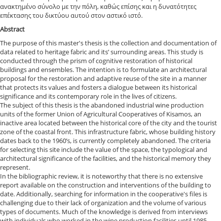
ανακτημένο σύνολο με την πόλη, καθώς επίσης και η δυνατότητες
επέκτασης του δικτύου αυτού στον αστικό ιστό.
Abstract
The purpose of this master's thesis is the collection and documentation of
data related to heritage fabric and its’ surrounding areas. This study is
conducted through the prism of cognitive restoration of historical
buildings and ensembles. The intention is to formulate an architectural
proposal for the restoration and adaptive reuse of the site in a manner
that protects its values and fosters a dialogue between its historical
significance and its contemporary role in the lives of citizens.
The subject of this thesis is the abandoned industrial wine production
units of the former Union of Agricultural Cooperatives of Kisamos, an
inactive area located between the historical core of the city and the tourist
zone of the coastal front. This infrastructure fabric, whose building history
dates back to the 1960’s, is currently completely abandoned. The criteria
for selecting this site include the value of the space, the typological and
architectural significance of the facilities, and the historical memory they
represent.
In the bibliographic review, it is noteworthy that there is no extensive
report available on the construction and interventions of the building to
date. Additionally, searching for information in the cooperative's files is
challenging due to their lack of organization and the volume of various
types of documents. Much of the knowledge is derived from interviews
with individuals who worked in the wine production facilities until 1985,