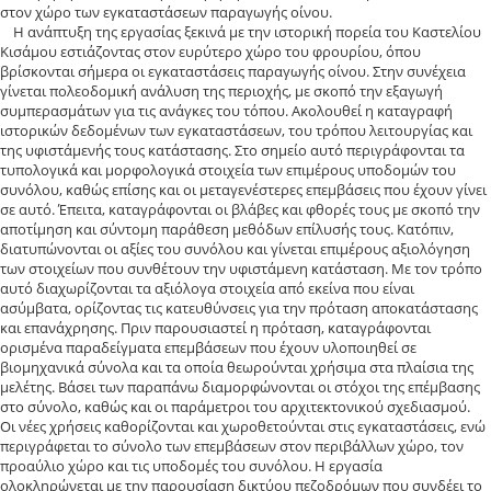
στον χώρο των εγκαταστάσεων παραγωγής οίνου.
Η ανάπτυξη της εργασίας ξεκινά με την ιστορική πορεία του Καστελίου
Κισάμου εστιάζοντας στον ευρύτερο χώρο του φρουρίου, όπου
βρίσκονται σήμερα οι εγκαταστάσεις παραγωγής οίνου. Στην συνέχεια
γίνεται πολεοδομική ανάλυση της περιοχής, με σκοπό την εξαγωγή
συμπερασμάτων για τις ανάγκες του τόπου. Ακολουθεί η καταγραφή
ιστορικών δεδομένων των εγκαταστάσεων, του τρόπου λειτουργίας και
της υφιστάμενής τους κατάστασης. Στο σημείο αυτό περιγράφονται τα
τυπολογικά και μορφολογικά στοιχεία των επιμέρους υποδομών του
συνόλου, καθώς επίσης και οι μεταγενέστερες επεμβάσεις που έχουν γίνει
σε αυτό. Έπειτα, καταγράφονται οι βλάβες και φθορές τους με σκοπό την
αποτίμηση και σύντομη παράθεση μεθόδων επίλυσής τους. Κατόπιν,
διατυπώνονται οι αξίες του συνόλου και γίνεται επιμέρους αξιολόγηση
των στοιχείων που συνθέτουν την υφιστάμενη κατάσταση. Με τον τρόπο
αυτό διαχωρίζονται τα αξιόλογα στοιχεία από εκείνα που είναι
ασύμβατα, ορίζοντας τις κατευθύνσεις για την πρόταση αποκατάστασης
και επανάχρησης. Πριν παρουσιαστεί η πρόταση, καταγράφονται
ορισμένα παραδείγματα επεμβάσεων που έχουν υλοποιηθεί σε
βιομηχανικά σύνολα και τα οποία θεωρούνται χρήσιμα στα πλαίσια της
μελέτης. Βάσει των παραπάνω διαμορφώνονται οι στόχοι της επέμβασης
στο σύνολο, καθώς και οι παράμετροι του αρχιτεκτονικού σχεδιασμού.
Οι νέες χρήσεις καθορίζονται και χωροθετούνται στις εγκαταστάσεις, ενώ
περιγράφεται το σύνολο των επεμβάσεων στον περιβάλλων χώρο, τον
προαύλιο χώρο και τις υποδομές του συνόλου. Η εργασία
ολοκληρώνεται με την παρουσίαση δικτύου πεζοδρόμων που συνδέει το