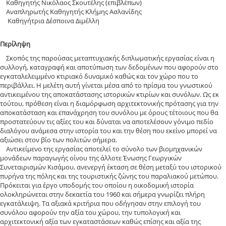
Καθηγητής Νικόλαος Σκουτέλης (επιβλέπων)
Αναπληρωτής Καθηγητής Κλήμης Ασλανίδης
Καθηγήτρια Δέσποινα Διμέλλη
Περίληψη
Σκοπός της παρούσας μεταπτυχιακής διπλωματικής εργασίας είναι η
συλλογή, καταγραφή και αποτύπωση των δεδομένων που αφορούν στο
εγκαταλελειμμένο κτιριακό δυναμικό καθώς και τον χώρο που το
περιβάλλει. Η μελέτη αυτή γίνεται μέσα από το πρίσμα του γνωστικού
αντικειμένου της αποκατάστασης ιστορικών κτιρίων και συνόλων. Ως εκ
τούτου, πρόθεση είναι η διαμόρφωση αρχιτεκτονικής πρότασης για την
αποκατάσταση και επανάχρηση του συνόλου με όρους τέτοιους που θα
προστατεύουν τις αξίες του και δύναται να αποτελέσουν γόνιμο πεδίο
διαλόγου ανάμεσα στην ιστορία του και την θέση που εκείνο μπορεί να
αξιώσει στον βίο των πολιτών σήμερα.
Αντικείμενο της εργασίας αποτελεί το σύνολο των βιομηχανικών
μονάδεων παραγωγής οίνου της άλλοτε Ένωσης Γεωργικών
Συνεταιρισμών Κισάμου, ανενεργή έκταση σε θέση μεταξύ του ιστορικού
πυρήνα της πόλης και της τουριστικής ζώνης του παραλιακού μετώπου.
Πρόκειται για έργο υποδομής του οποίου η οικοδομική ιστορία
ολοκληρώνεται στην δεκαετία του 1960 και σήμερα γνωρίζει πλήρη
εγκατάλειψη. Τα αξιακά κριτήρια που οδήγησαν στην επιλογή του
συνόλου αφορούν την αξία του χώρου, την τυπολογική και
αρχιτεκτονική αξία των εγκαταστάσεων καθώς επίσης και αξία της