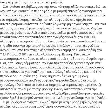
ιστορικής μνήμης όπου εκείνες εκφράζουν.
Στο πλαίσιο της βιβλιογραφικής ανασκόπησης αξίζει να αναφερθεί πως
δεν υπάρχει διαθέσιμη πληροφορία με μορφή εκτενούς αναφοράς για
την κατασκευή του κτιρίου και τις επεμβάσεις που έλαβαν χώρα σε αυτό
έως σήμερα. Ακόμη, η αναζήτηση πληροφοριών στο αρχείο του
συνεταιρισμού καθίσταται αδύνατη λόγω της μη οργάνωσης του και του
πλήθους των εγγράφων διαφόρων τύπων που το απαρτίζουν. Μεγάλο
μέρος της γνώσης αντλείται από συνεντεύξεις με ανθρώπους οι οποίοι
εργάστηκαν στις εγκαταστάσεις παραγωγής οίνου έως το 1985. Οι
πληροφορίες αφορούν τόσο την λειτουργία των εγκαταστάσεων όσο και
την αξία τους για την τοπική κοινωνία. Επιπλέον σημαντικές γνώσεις
αντλούνται από την πτυχιακή εργασία του Δημήτρη Γ. Αθανασάκη στο
Τ.Ε.Ι. Πάτρας (1991), με τίτλο «Ανάλυση της Ένωσης Γεωργικών
Συνεταιρισμών Κισάμου σε όλους τους τομείς της δραστηριότητάς της» .
Η αξία του συγγράμματος αυτού για την παρούσα εργασία προκύπτει
τόσο από τις λεπτομέρειες οι οποίες καταγράφονται σε αυτή, ορίζοντας
τις κατευθύνσεις για αναζήτηση και συλλογή υλικού, όσο και από την
περίοδο δημιουργίας της. Τέλος, σημαντική είναι η συμβολή
αεροφωτογραφιών της Γεωγραφικής Υπηρεσίας Στρατού οι οποίες
χρονολογούνται από το 1966 έως σήμερα. Οι αεροφωτογραφίες αυτές
αποτελούν ντοκουμέντο της μορφής των εγκαταστάσεων κατά την
περίοδο της δημιουργίας τους, ενώ ολιγάριθμες επιπλέον φωτογραφίες
έχουν βρεθεί τεκμηριώνοντας περαιτέρω όσα γνωρίζουμε για το σύνολο.
Η μέθοδος συλλογής του υλικού προς μελέτη αφορά βιβλιογραφική
αναζήτηση, διαδικτυακή αναζήτηση, συνεντεύξεις και έρευνα πεδίου