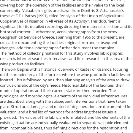
covering both the operation of the facilities and their value to the local
community. Valuable insights are drawn from Dimitris G. Athanasakis’s
thesis at T.E.I. Patras (1991), titled "Analysis of the Union of Agricultural
Cooperatives of Kisamos in All Areas of Its Activity". This document is
significant for its detailed recording, directing the material collection and its
historical context. Furthermore, aerial photographs from the Army
Geographical Service of Greece, spanning from 1966 to the present, are
crucial for documenting the facilities' original form and subsequent
changes. Additional photographs further document the complex.
The method of collecting material for this study involves bibliographic
research, internet searches, interviews, and field research in the area of the
wine production facilities.
The work begins with a historical overview of Kasteli of Kisamos, focusing
on the broader area of the fortress where the wine production facilities are
located. This is followed by an urban planning analysis of the area to draw
conclusions about the city’s needs. Historical data of the facilities, their
mode of operation, and their current state are then recorded. The
typological and morphological elements of the individual infrastructures
are described, along with the subsequent interventions that have taken
place. Structural damages and materials’ degeneration are documented for
valuation, and a brief list of methods for addressing these issues is
provided. The values of the fabric are formulated, and the elements of the
existing situation are individually evaluated to separate valuable elements
from incompatible ones, thus defining directions for the restoration and