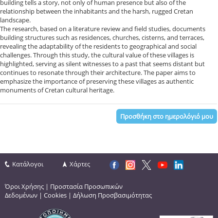
building tells a story, not only of human presence but also of the
relationship between the inhabitants and the harsh, rugged Cretan
landscape.
The research, based on a literature review and field studies, documents
building structures such as residences, churches, cisterns, and terraces,
revealing the adaptability of the residents to geographical and social
challenges. Through this study, the cultural value of these villages is
highlighted, serving as silent witnesses to a past that seems distant but
continues to resonate through their architecture. The paper aims to
emphasize the importance of preserving these villages as authentic
monuments of Cretan cultural heritage.
Προσθήκη στο ημερολόγιό μου
Κατάλογοι
Χάρτες
Όροι Χρήσης
|
Προστασία Προσωπικών
Δεδομένων
|
Cookies
|
Δήλωση Προσβασιμότητας