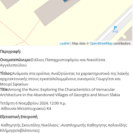
Leaflet
| Map data ©
OpenStreetMap
contributors
Περιγραφή:
Ονοματεπώνυμο:
Στέλιος Παπαχριστοφόρου και Νικολίτσα
Αγγελοπούλου
Τίτλος:
Ανάμεσα στα ερείπια: Αναζητώντας τα χαρακτηριστικά της λαϊκής
αρχιτεκτονικής στους εγκαταλελειμμένους οικισμούς Γεωργίτσι και
Μουρί Σφακίων
Title:
Among the Ruins: Exploring the Characteristics of Vernacular
Architecture in the Abandoned Villages of Georgitsi and Mouri Sfakia
Τετάρτη 6 Νοεμβρίου 2024, 12:00 π.μ.
Aίθουσα Μεταπτυχιακού Κ4
Εξεταστική Επιτροπή
Καθηγητής Σκουτέλης Νικόλαος ,Αναπληρωτής Καθηγητης Ασλανίδης
Κλήμης(επιβλέποντες)