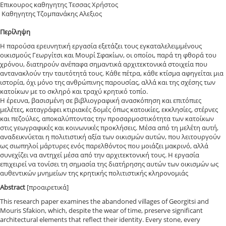
Επικουρος καθηγητης Τεσσας Χρήστος
Καθηγητης Τζομπανάκης Αλεξιος
Περίληψη
Η παρούσα ερευνητική εργασία εξετάζει τους εγκαταλελειμμένους
οικισμούς Γεωργίτσι και Μουρί Σφακίων, οι οποίοι, παρά τη φθορά του
χρόνου, διατηρούν ανέπαφα σημαντικά αρχιτεκτονικά στοιχεία που
αντανακλούν την ταυτότητά τους. Κάθε πέτρα, κάθε κτίσμα αφηγείται μια
ιστορία, όχι μόνο της ανθρώπινης παρουσίας, αλλά και της σχέσης των
κατοίκων με το σκληρό και τραχύ κρητικό τοπίο.
Η έρευνα, βασισμένη σε βιβλιογραφική ανασκόπηση και επιτόπιες
μελέτες, καταγράφει κτιριακές δομές όπως κατοικίες, εκκλησίες, στέρνες
και πεζούλες, αποκαλύπτοντας την προσαρμοστικότητα των κατοίκων
στις γεωγραφικές και κοινωνικές προκλήσεις. Μέσα από τη μελέτη αυτή,
αναδεικνύεται η πολιτιστική αξία των οικισμών αυτών, που λειτουργούν
ως σιωπηλοί μάρτυρες ενός παρελθόντος που μοιάζει μακρινό, αλλά
συνεχίζει να αντηχεί μέσα από την αρχιτεκτονική τους. Η εργασία
επιχειρεί να τονίσει τη σημασία της διατήρησης αυτών των οικισμών ως
αυθεντικών μνημείων της κρητικής πολιτιστικής κληρονομιάς
Abstract
[προαιρετικά]
This research paper examines the abandoned villages of Georgitsi and
Mouris Sfakion, which, despite the wear of time, preserve significant
architectural elements that reflect their identity. Every stone, every