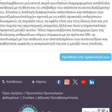
περιλαμβάνουν μια εκτενή σειρά ερωτήσεων διαμορφωμένες κατάλληλα
ανάλογα με τη θέση και το υπόβαθρο του εκάστοτε συνεντευξιαζόμενης/
ου, δύναται η συλλογή διαφορετικών απαντήσεων και απόψεων των
εργαζομένων/στελεχών σχετικά με τις καλές πρακτικές ανθρώπινου
δυναμικού, τη σημασία τους, τα οφέλη τόσο για τους ίδιους όσο και για
την πορεία της αεροπορικής εταιρείας, αλλά και ποια η σημαντικότερη
πρακτική μεταξύ αυτών. Τέλος παρουσιάζονται λεπτομερώς όροι της
διοίκησης ανθρωπίνων πόρων σύμφωνα με τα πρότυπα GRI, σε
συνδυασμό με την ανάλυση των αποτελεσμάτων των συνεντεύξεων και
καθίσταται εμφανής η αναγκαιότητά της και η μεταξύ τους σύνδεση.
Προσθήκη στο ημερολόγιό μου
Κατάλογοι
Χάρτες
Όροι Χρήσης
|
Προστασία Προσωπικών
Δεδομένων
|
Cookies
|
Δήλωση Προσβασιμότητας