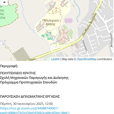
-
Leaflet
| Map data ©
OpenStreetMap
contributors
Περιγραφή:
ΠΟΛΥΤΕΧΝΕΙΟ ΚΡΗΤΗΣ
Σχολή Μηχανικών Παραγωγής και Διοίκησης
Πρόγραμμα Προπτυχιακών Σπουδών
ΠΑΡΟΥΣΙΑΣΗ ΔΙΠΛΩΜΑΤΙΚΗΣ ΕΡΓΑΣΙΑΣ
Πέμπτη, 30 Ιανουαρίου 2025, 12:00
https://tuc-gr.zoom.us/j/94088749001?
pwd=j6B8mTbQoO6gPd3AlOnaWc6DAo18e8.1