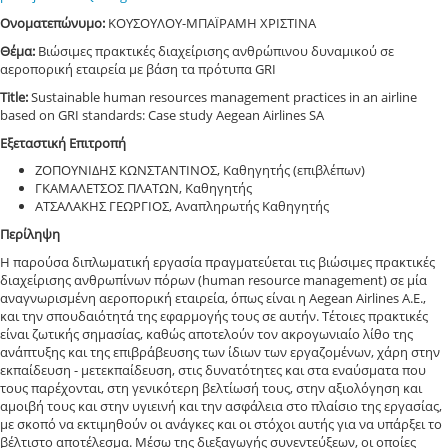
Ονοματεπώνυμο:
ΚΟΥΣΟΥΛΟΥ-ΜΠΑΪΡΑΜΗ ΧΡΙΣΤΙΝΑ
Θέμα:
Βιώσιμες πρακτικές διαχείρισης ανθρώπινου δυναμικού σε
αεροπορική εταιρεία με βάση τα πρότυπα GRI
Title:
Sustainable human resources management practices in an airline
based on GRI standards: Case study Aegean Airlines SA
Εξεταστική Επιτροπή
ΖΟΠΟΥΝΙΔΗΣ ΚΩΝΣΤΑΝΤΙΝΟΣ, Καθηγητής (επιβλέπων)
ΓΚΑΜΑΛΕΤΣΟΣ ΠΛΑΤΩΝ, Καθηγητής
ΑΤΣΑΛΑΚΗΣ ΓΕΩΡΓΙΟΣ, Αναπληρωτής Καθηγητής
Περίληψη
Η παρούσα διπλωματική εργασία πραγματεύεται τις βιώσιμες πρακτικές
διαχείρισης ανθρωπίνων πόρων (human resource management) σε μία
αναγνωρισμένη αεροπορική εταιρεία, όπως είναι η Aegean Airlines Α.Ε.,
και την σπουδαιότητά της εφαρμογής τους σε αυτήν. Τέτοιες πρακτικές
είναι ζωτικής σημασίας, καθώς αποτελούν τον ακρογωνιαίο λίθο της
ανάπτυξης και της επιβράβευσης των ίδιων των εργαζομένων, χάρη στην
εκπαίδευση - μετεκπαίδευση, στις δυνατότητες και στα εναύσματα που
τους παρέχονται, στη γενικότερη βελτίωσή τους, στην αξιολόγηση και
αμοιβή τους και στην υγιεινή και την ασφάλεια στο πλαίσιο της εργασίας,
με σκοπό να εκτιμηθούν οι ανάγκες και οι στόχοι αυτής για να υπάρξει το
βέλτιστο αποτέλεσμα. Μέσω της διεξαγωγής συνεντεύξεων, οι οποίες