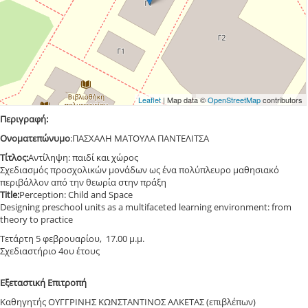
Leaflet
| Map data ©
OpenStreetMap
contributors
Περιγραφή:
Ονοματεπώνυμο
:ΠΑΣΧΑΛΗ ΜΑΤΟΥΛΑ ΠΑΝΤΕΛΙΤΣΑ
Τίτλος:
Αντίληψη: παιδί και χώρος
Σχεδιασμός προσχολικών μονάδων ως ένα πολύπλευρο μαθησιακό
περιβάλλον από την θεωρία στην πράξη
Τitle:
Perception: Child and Space
Designing preschool units as a multifaceted learning environment: from
theory to practice
Τετάρτη 5 φεβρουαρίου, 17.00 μ.μ.
Σχεδιαστήριο 4ου έτους
Εξεταστική Επιτροπή
Καθηγητής ΟΥΓΓΡΙΝΗΣ ΚΩΝΣΤΑΝΤΙΝΟΣ ΑΛΚΕΤΑΣ (επιβλέπων)