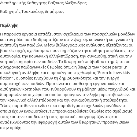
Αναπληρωτής Καθηγητής Βαζάκας Αλέξανδρος
Καθηγητής Τσακαλάκης Δημήτριος
Περίληψη
Η παρούσα εργασία εστιάζει στον σχεδιασμό των προσχολικών μονάδων
και τον ρόλο που διαδραματίζουν στην ψυχική, κοινωνική και γνωστική
ανάπτυξη των παιδιών. Μέσω βιβλιογραφικής ανάλυσης, εξετάζονται οι
βασικές αρχές σχεδιασμού που επηρεάζουν την αίσθηση ασφάλειας, την
αυτονομία, την κοινωνική αλληλεπίδραση, την συναισθηματική και την
νοητική ευημερία των παιδιών. Το θεωρητικό υπόβαθρο στηρίζεται σε
σύγχρονες παιδαγωγικές θεωρίες, όπως η θεωρία των "loose parts" ,η
οικολογική αντίληψη και η προσέγγιση της θεωρίας “Form follows kids
fiction” , οι οποίες ενισχύουν τη δημιουργικότητα και την ενεργή
συμμετοχή των παιδιών. Προτείνεται η υιοθέτηση εργονομικών και
αισθητικών κριτηρίων που ενθαρρύνουν τη μάθηση μέσω παιχνιδιού και
διαμορφώνονται χώροι οι οποίοι προάγουν την λήψη πρωτοβουλιών,
την κοινωνική αλληλεπίδραση και την συναισθηματική σταθερότητα.
Τέλος, παρατίθενται ενδεικτικά παραδείγματα σχολικών μονάδων τα
οποία έχουν ενσωματώσει τις προαναφερθείσες θεωρίες στο σχεδιασμό
τους και την εκπαιδευτική τους πρακτική, υπογραμμίζοντας και
αναδεικνύοντας την εφαρμογή αυτών των θεωρητικών προσεγγίσεων
στην πράξη.