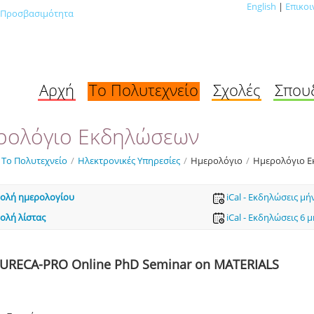
English
|
Επικοι
Προσβασιμότητα
Αρχή
Το Πολυτεχνείο
Σχολές
Σπου
ρολόγιο Εκδηλώσεων
Το Πολυτεχνείο
/
Ηλεκτρονικές Υπηρεσίες
/
Ημερολόγιο
/
Ημερολόγιο 
ολή ημερολογίου
iCal - Εκδηλώσεις μή
ολή λίστας
iCal - Εκδηλώσεις 6 
URECA-PRO Online PhD Seminar on MATERIALS