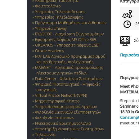
Ακαδημαϊκή Ταυτότητα
Κατηγορί
Φοιτητολόγιο
Υπηρεσίες Τηλεκπαίδευσης
Υπηρεσίες Τηλεδιάσκεψης
Πρόγραμμα Μαθημάτων και Αιθουσών
25
Υπηρεσία Uniway
ΕΥΔΟΞΟΣ - Διαχείριση Συγγραμμάτων
Εφαρμογές Νέφους MS Office 365
Σύ
OKEANOS - Υπηρεσίες Νέφους ΕΔΕΤ
Oracle Academy
Περισσότε
MATLAB Λογισμικό προγραμματισμού
και αριθμητικής υπολογιστικής
MAGNET – Λογισμικό προσομοίωσης
ηλεκτρομαγνητικών πεδίων
Περιγραφ
Data Center - Φιλοξενία Συστημάτων
Ψηφιακά Πιστοποιητικά - Ψηφιακές
Meet PhD 
υπογραφές
MATERIAL
Virtual Private Network (VPN)
Step into 
Μηχανογραφικό Κέντρο
Seminar
o
Υπηρεσία Διαμοιρασμού Αρχείων
18:30 in G
Φιλοξενία Εικονικών Εξυπηρετητών
Consumpt
Φιλοξενία Ιστότοπων
meet our P
Ηλεκτρονικά Ερωτηματολόγια
Υποστήριξη Διοικητικών Συστημάτων
Τηλεφωνία