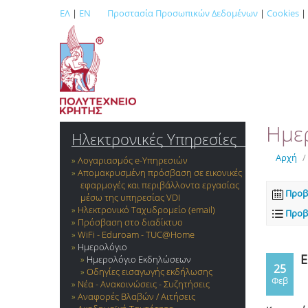
ΕΛ
|
EN
Προστασία Προσωπικών Δεδομένων
|
Cookies
|
Ημε
Ηλεκτρονικές Υπηρεσίες
Αρχή
/
Λογαριασμός e-Yπηρεσιών
Απομακρυσμένη πρόσβαση σε εικονικές
εφαρμογές και περιβάλλοντα εργασίας
Προβ
μέσω της υπηρεσίας VDI
Ηλεκτρονικό Ταχυδρομείο (email)
Προβ
Πρόσβαση στο διαδίκτυο
WiFi - Eduroam - TUC@Home
Ημερολόγιο
E
Ημερολόγιο Εκδηλώσεων
25
Οδηγίες εισαγωγής εκδήλωσης
Φεβ
Νέα - Ανακοινώσεις - Συζητήσεις
Αναφορές Βλαβών / Αιτήσεις