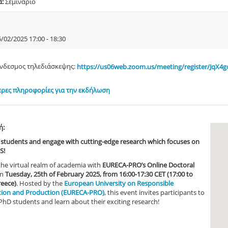
α:
Σεμινάριο
/02/2025 17:00 - 18:30
νδεσμος τηλεδιάσκεψης:
https://us06web.zoom.us/meeting/register/Jq
ρες πληροφορίες για την εκδήλωση
ή:
students and engage with cutting-edge research which focuses on
S!
the virtual realm of academia with
EURECA-PRO’s Online Doctoral
n
Tuesday, 25th of February 2025, from 16:00-17:30 CET (17:00 to
reece)
. Hosted by the
European University on Responsible
ion and Production (EURECA-PRO)
, this event invites participants to
hD students and learn about their exciting research!