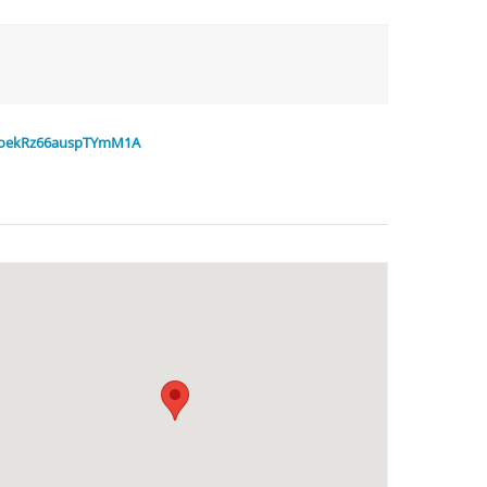
X4goekRz66auspTYmM1A