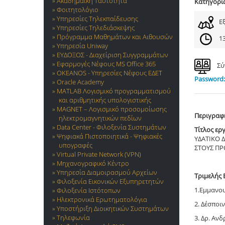
Ακαδημαϊκή Ταυτότητα
Κατηγορί
Φοιτητολόγιο
Υπηρεσίες Τηλεκπαίδευσης
Ε
Υπηρεσίες Τηλεδιάσκεψης
Πρόγραμμα Μαθημάτων και Αιθουσών
13
Υπηρεσία Uniway
ΕΥΔΟΞΟΣ - Διαχείριση Συγγραμμάτων
Εφαρμογές Νέφους MS Office 365
Σύ
OKEANOS - Υπηρεσίες Νέφους ΕΔΕΤ
Password:
Oracle Academy
MATLAB Λογισμικό προγραμματισμού
και αριθμητικής υπολογιστικής
MAGNET – Λογισμικό προσομοίωσης
Περιγραφ
ηλεκτρομαγνητικών πεδίων
Data Center - Φιλοξενία Συστημάτων
Τίτλος ερ
Ψηφιακά Πιστοποιητικά - Ψηφιακές
ΥΔΑΤΙΚΟ 
υπογραφές
ΣΤΟΥΣ ΠΡ
Virtual Private Network (VPN)
Μηχανογραφικό Κέντρο
Υπηρεσία Διαμοιρασμού Αρχείων
Τριμελής 
Φιλοξενία Εικονικών Εξυπηρετητών
1.Εμμανου
Φιλοξενία Ιστότοπων
Ηλεκτρονικά Ερωτηματολόγια
2. Δέσποι
Υποστήριξη Διοικητικών Συστημάτων
Τηλεφωνία
3. Δρ. Αν