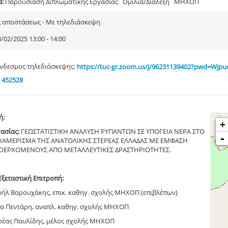
α:
Παρουσίαση Διπλωματικής Εργασίας Ομιλία/Διάλεξη ΜΗΧΟΠ
ξ αποστάσεως - Με τηλεδιάσκεψη
/02/2025 13:00 - 14:00
νδεσμος τηλεδιάσκεψης:
https://tuc-gr.zoom.us/j/96231139402?pwd=Wjpu
 452528
ή:
+
γασίας:
ΓΕΩΣΤΑΤΙΣΤΙΚΗ ΑΝΑΛΥΣΗ ΡΥΠΑΝΤΩΝ ΣΕ ΥΠΟΓΕΙΑ ΝΕΡΑ ΣΤΟ
-
ΔΙΑΜΕΡΙΣΜΑ ΤΗΣ ΑΝΑΤΟΛΙΚΗΣ ΣΤΕΡΕΑΣ ΕΛΛΑΔΑΣ ΜΕ ΕΜΦΑΣΗ
ΟΕΡΧΟΜΕΝΟΥΣ ΑΠΟ ΜΕΤΑΛΛΕΥΤΙΚΕΣ ΔΡΑΣΤΗΡΙΟΤΗΤΕΣ.
Εξεταστική Επιτροπή:
ήλ Βαρουχάκης, επικ. καθηγ. σχολής ΜΗΧΟΠ (επιβλέπων)
να Πεντάρη, αναπλ. καθηγ. σχολής ΜΗΧΟΠ
δρέας Παυλίδης, μέλος σχολής ΜΗΧΟΠ