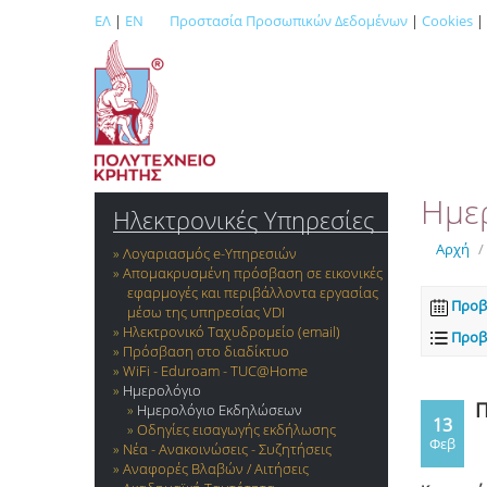
ΕΛ
|
EN
Προστασία Προσωπικών Δεδομένων
|
Cookies
|
Ημε
Ηλεκτρονικές Υπηρεσίες
Αρχή
/
Λογαριασμός e-Yπηρεσιών
Απομακρυσμένη πρόσβαση σε εικονικές
εφαρμογές και περιβάλλοντα εργασίας
Προβ
μέσω της υπηρεσίας VDI
Ηλεκτρονικό Ταχυδρομείο (email)
Προβ
Πρόσβαση στο διαδίκτυο
WiFi - Eduroam - TUC@Home
Ημερολόγιο
Π
Ημερολόγιο Εκδηλώσεων
13
Οδηγίες εισαγωγής εκδήλωσης
Φεβ
Νέα - Ανακοινώσεις - Συζητήσεις
Αναφορές Βλαβών / Αιτήσεις