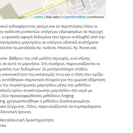
Leaflet
| Map data ©
OpenStreetMap
contributors
κού ενδιαφέροντος ακόμη και σε περιπτώσεις όπου οι
 στην ανάλυση ρυπαντών υπόγειων υδροφορέων σε περιοχή
, η εργασία αφορά δεδομένα που έχουν συλλεχθεί από την
υγκεντρώσεις μαγνησίου σε υπόγεια υδατικά συστήματα
ώνται τα μεταλλεία Αγ. Ιωάννη, Νησιού, Αγ. Άννας και
υπο- βάθρου της υπό μελέτη περιοχής, ενώ επίσης
 σε αυτό το μαγνήσιο. Στη συνέχεια, παρουσιάζονται οι
γασίας των δεδομένων. Σε μεταγενέστερο στάδιο,
κανονικότητα της κατανομής τους και η τάση που ορίζει
 αντλήθηκαν σημαντικά στοιχεία για την χωρική εξάρτηση
σης της συγκέντρωσης μαγνησίου μέσω της μεθόδου
φαλούς ορίου συγκέντρωσης μαγνησίου στο νερό με
τις δύο προαναφερθείσες μεθόδους Kriging
iging, χρησιμοποιήθηκε η μέθοδος διασταυρωμένης
Πίνακα Σύγχυσης. Τέλος, παρουσιάζονται τα συμπεράσματα
ελλοντική έρευνα.
, Μεταλλευτική δραστηριότητα
area