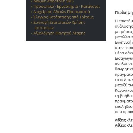
Μαζική Αποστολή SMS
Προσωπικό - Εργαστήρια - Κατάλογοι
Διαχείριση Αδειών Προσωπικού
Περίληψη
Έλεγχος Κατάστασης από Τρίτους
Η επιστήμ
Συλλογή Στατιστικών Χρήσης
ανάλυσης 
Ιστότοπων
μετρήσεις
Αξιολόγηση Φαγητού Λέσχης
μεταλλευτ
Ελληνική 
στην περι
Πέρα Λάκ
Εισαγωγικ
αναλύοντα
θεωρητικέ
πραγματοπ
το πεδίο.
μεταξύ τω
Κανονικού
τη βοήθει
πραγματοπ
επαλήθευσ
που προκύ
Λέξεις κλε
Λέξεις κλε