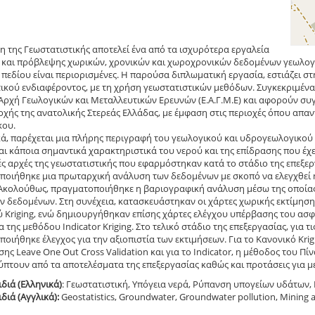
η της Γεωστατιστικής αποτελεί ένα από τα ισχυρότερα εργαλεία
και πρόβλεψης χωρικών, χρονικών και χωροχρονικών δεδομένων γεωλογι
 πεδίου είναι περιορισμένες. Η παρούσα διπλωματική εργασία, εστιάζει
ικού ενδιαφέροντος, με τη χρήση γεωστατιστικών μεθόδων. Συγκεκριμένα
Αρχή Γεωλογικών και Μεταλλευτικών Ερευνών (Ε.Α.Γ.Μ.Ε) και αφορούν σ
οχής της ανατολικής Στερεάς Ελλάδας, με έμφαση στις περιοχές όπου απαντ
κου.
ά, παρέχεται μια πλήρης περιγραφή του γεωλογικού και υδρογεωλογικού 
ι κάποια σημαντικά χαρακτηριστικά του νερού και της επίδρασης που έχει
ς αρχές της γεωστατιστικής που εφαρμόστηκαν κατά το στάδιο της επεξερ
οιήθηκε μια πρωταρχική ανάλυση των δεδομένων με σκοπό να ελεγχθεί η 
 Ακολούθως, πραγματοποιήθηκε η βαριογραφική ανάλυση μέσω της οποίας
ν δεδομένων. Στη συνέχεια, κατασκευάστηκαν οι χάρτες χωρικής εκτίμη
 Kriging, ενώ δημιουργήθηκαν επίσης χάρτες ελέγχου υπέρβασης του ασ
α της μεθόδου Indicator Kriging. Στο τελικό στάδιο της επεξεργασίας, για 
οιήθηκε έλεγχος για την αξιοπιστία των εκτιμήσεων. Για το Κανονικό Kr
ης Leave One Out Cross Validation και για το Indicator, η μέθοδος του 
πτουν από τα αποτελέσματα της επεξεργασίας καθώς και προτάσεις για μ
ιδιά (Ελληνικά)
: Γεωστατιστική, Υπόγεια νερά, Ρύπανση υπογείων υδάτων
ιδιά (Αγγλικά):
Geostatistics, Groundwater, Groundwater pollution, Mining 