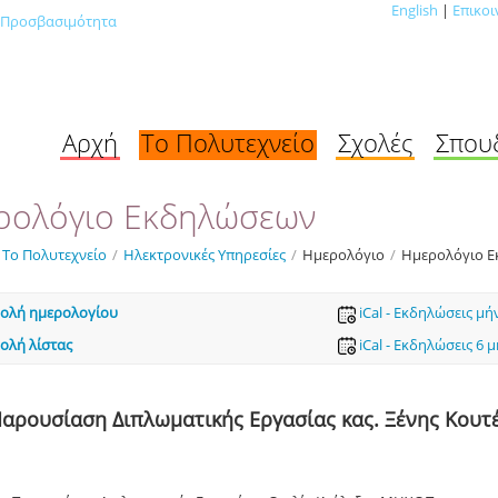
English
|
Επικοι
Προσβασιμότητα
Αρχή
Το Πολυτεχνείο
Σχολές
Σπου
ρολόγιο Εκδηλώσεων
Το Πολυτεχνείο
/
Ηλεκτρονικές Υπηρεσίες
/
Ημερολόγιο
/
Ημερολόγιο 
ολή ημερολογίου
iCal - Εκδηλώσεις μή
ολή λίστας
iCal - Εκδηλώσεις 6 
αρουσίαση Διπλωματικής Εργασίας κας. Ξένης Κου