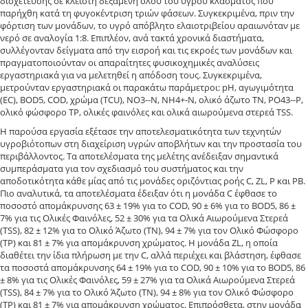
διοχέτευσης σε κλειστή δεξαμενή όλου του υγρού κλάσματος που
παρήχθη κατά τη φυγοκέντριση τριών φάσεων. Συγκεκριμένα, πριν την
φόρτιση των μονάδων, το υγρό απόβλητο ελαιοτριβείου αραιωνόταν με
νερό σε αναλογία 1:8. Επιπλέον, ανά τακτά χρονικά διαστήματα,
συλλέγονταν δείγματα από την εισροή και τις εκροές των μονάδων και
πραγματοποιούνταν οι απαραίτητες φυσικοχημικές αναλύσεις
εργαστηριακά για να μελετηθεί η απόδοση τους. Συγκεκριμένα,
μετρούνταν εργαστηριακά οι παρακάτω παράμετροι: pH, αγωγιμότητα
(EC), BOD5, COD, χρώμα (TCU), NO3--N, NH4+-N, ολικό άζωτο TN, PO43--P,
ολικό φώσφορο TP, ολικές φαινόλες και ολικά αιωρούμενα στερεά TSS.
Η παρούσα εργασία εξέτασε την αποτελεσματικότητα των τεχνητών
υγροβιότοπων στη διαχείριση υγρών αποβλήτων και την προστασία του
περιβάλλοντος. Τα αποτελέσματα της μελέτης ανέδειξαν σημαντικά
συμπεράσματα για τον σχεδιασμό του συστήματος και την
αποδοτικότητα κάθε μίας από τις μονάδες οριζόντιας ροής C, ZL, P και PB.
Πιο αναλυτικά, τα αποτελέσματα έδειξαν ότι η μονάδα C έφθασε το
ποσοστό απομάκρυνσης 63 ± 19% για το COD, 90 ± 6% για το BOD5, 86 ±
7% για τις Ολικές Φαινόλες, 52 ± 30% για τα Ολικά Αιωρούμενα Στερεά
(ΤSS), 82 ± 12% για το Ολικό Άζωτο (TN), 94 ± 7% για τον Ολικό Φώσφορο
(TP) και 81 ± 7% για απομάκρυνση χρώματος. Η μονάδα ZL, η οποία
διαθέτει την ίδια πλήρωση με την C, αλλά περιέχει και βλάστηση, έφθασε
τα ποσοστά απομάκρυνσης 64 ± 19% για το COD, 90 ± 10% για το BOD5, 86
± 8% για τις Ολικές Φαινόλες, 59 ± 27% για τα Ολικά Αιωρούμενα Στερεά
(ΤSS), 84 ± 7% για το Ολικό Άζωτο (TN), 94 ± 8% για τον Ολικό Φώσφορο
(TP) και 81 ± 7% για απομάκρυνση χρώματος. Επιπρόσθετα, στην μονάδα