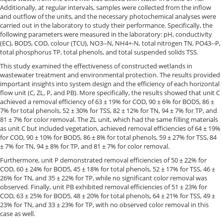
Additionally, at regular intervals, samples were collected from the inflow
and outflow of the units, and the necessary photochemical analyses were
carried out in the laboratory to study their performance. Specifically, the
following parameters were measured in the laboratory: pH, conductivity
(EC), BOD5, COD, colour (TCU), NO3--N, NH4+-N, total nitrogen TN, PO43--P,
total phosphorus TP, total phenols, and total suspended solids TSS.
This study examined the effectiveness of constructed wetlands in
wastewater treatment and environmental protection. The results provided
important insights into system design and the efficiency of each horizontal
flow unit (C, ZL, P, and PB). More specifically, the results showed that unit C
achieved a removal efficiency of 63 ± 19% for COD, 90 ± 6% for BOD5, 86 ±
7% for total phenols, 52 ± 30% for TSS, 82 ± 12% for TN, 94 ± 7% for TP, and
81 ± 7% for color removal. The ZL unit, which had the same filling materials
as unit C but included vegetation, achieved removal efficiencies of 64 ± 19%
for COD, 90 ± 10% for BOD5, 86 ± 8% for total phenols, 59 ± 27% for TSS, 84
± 7% for TN, 94 ± 8% for TP, and 81 ± 7% for color removal.
Furthermore, unit P demonstrated removal efficiencies of 50 ± 22% for
COD, 60 ± 24% for BOD5, 45 ± 18% for total phenols, 52 ± 17% for TSS, 46 ±
26% for TN, and 35 ± 22% for TP, while no significant color removal was
observed. Finally, unit PB exhibited removal efficiencies of 51 ± 23% for
COD, 63 ± 25% for BOD5, 48 ± 20% for total phenols, 64 ± 21% for TSS, 49 ±
23% for TN, and 33 ± 23% for TP, with no observed color removal in this
case as well.