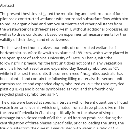
Abstract
:
The present thesis investigated the monitoring and performance of four
pilot-scale constructed wetlands with horizontal subsurface flow which aim
to reduce organic load and remove nutrients and other pollutants from
the wastewater of a three-phase olive mill, without additional processes, as
well as to draw conclusions based on experimental measurements for the
validity of their design and effectiveness.
The followed method involves four units of constructed wetlands of
horizontal subsurface flow with a volume of 188 litres, which were placed in
the open space of Technical University of Crete in Chania, with the
following filling mediums: the first unit does not contain any vegetation
and it is filled with zeolite and expanded clay (Leca) symbolized as "C",
while in the next three units the common reed Phragmites australis has
been planted and contain the following filling materials: the second unit
contains zeolite and expanded clay symbolized as "ZL", the third recycled
plastic (HDPE) and biochar symbolized as "PB", and the fourth only
recycled plastic symbolized as "P".
The units were loaded at specific intervals with different quantities of liquid
waste from an olive mill, which originated from a three-phase olive mill in
the area of Perivolia in Chania, specifically from the phase of simple
drainage into a closed tank of all the liquid fraction produced during the
centrifugation of three phases. Specifically, prior to loading the units, the
liquid waste from the olive mill was diluted with water in a ratio of 1:8.