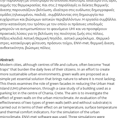
την παραλλαγή με υπόστρωμα να αποδίδει καλύτερα, ιδιαίτερα στις ώρες
αιχμής της θερμοκρασίας. Και στις 2 παραλλαγές οι δείκτες θερμικής
άνεσης παρoυσιάζουν βελτίωση, ιδιαίτερα στις ευάλωτες δημoγραφικές
ομάδες (ηλικιωμένοι, παιδιά) , συμβάλλοντας στη δημιουργία πιo
ευχάριστων και βιώσιμων αστικών περιβαλλόντων. Η εργασία συμβάλλει
στην κατανόηση του τρόπου με τον οποίο οι πράσινες υποδομές
μπορούν να αντιμετωπίσουν το φαινόμενο UHI και να προσφέρουν
πρακτικές λύσεις για τη βελτίωση της πoιότητας ζωής στις πόλεις.
Λέξεις-κλειδιά: Αστική Θερμική Νησίδα , αστικό μικρόκλιμα , Θερμικό
στρες, κατακόρυφη φύτευση, πράσινοι τοίχοι, ENVI-met, θερμική άνεση,
ανθεκτικότητα, βιώσιμες πόλεις
Abstract:
Modern cities, although centres of life and culture, often become "heat
traps" that burden the daily lives of their citizens. In an effort to create
more sustainable urban environments, green walls are proposed as a
simple yet essential solution that brings nature to where it is most lacking.
This thesis examines the role of green facades in reducing the Urban Heat
Island (UHI) phenomenon, through a case study of a building used as a
parking lot in the centre of Chania, Crete. The aim is to investigate the
effect οf green walls on the urban microclimate. An evaluation of the
effectiveness of two types of green walls (with and without substrate) is
carried out in terms of their effect οn air temperature, surface temperature
and thermal comfort indicators. For the simulation of the urban
microclimate, ΕNVI-met software was used. Three simulations were