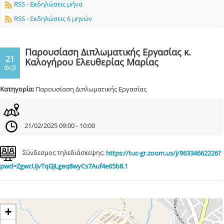
RSS - Εκδηλώσεις μήνα
RSS - Εκδηλώσεις 6 μηνών
Παρουσίαση Διπλωματικής Εργασίας κ.
21
Καλογήρου Ελευθερίας Μαρίας
Φεβ
Κατηγορία:
Παρουσίαση Διπλωματικής Εργασίας
21/02/2025 09:00 - 10:00
Σύνδεσμος τηλεδιάσκεψης:
https://tuc-gr.zoom.us/j/96334662226?
pwd=ZgwcUjvTqGJLgeq8wyCs7Auf4e65b8.1
+