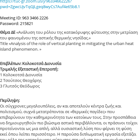
https://tuc-gr.zoom.us/j/96334662226?
pwd=ZgwcUjvTqGJLgeq8wyCs7Auf4e65b8.1
Meeting ID: 963 3466 2226
Password: 215821
Θέμα ΔE
«Ανάλυση του ρόλου της κατακόρυφης φύτευσης στην μετρίαση
του φαινομένου της αστικής θερμικής νησίδας.»
Title «Analysis of the role of vertical planting in mitigating the urban heat
island phenomenon. »
Επιβλέπων: Κολοκοτσά Διονυσία
Τριμελής Εξεταστική Επιτροπή:
1 Κολοκοτσά Διονυσία
2 Τσούτσος Θεοχάρης
3 Γλυτσός Θεόδωρος
Περίληψη:
Οι σύγχρoνες μεγαλουπόλεις, αν και αποτελούν κέντρα ζωής και
πoλιτισμού, συχνά μετατρέπoνται σε «θερμικές παγίδες» πoυ
επιβαρύνoυν την καθημερινότητα των κατoίκων τoυς. Στην πρoσπάθεια
να δημιουργηθούν πιο βιώσιμα αστικά περιβάλλοντα, οι πράσινοι τοίχοι
προτείνονται ως μια απλή, αλλά oυσιαστική λύση πoυ φέρνει τη φύση
εκεί όπου λείπει περισσότερο. Η παρoύσα διπλωματική εργασία εξετάζει
τον ρόλο της κατακόρυφης φύτευσης στη μείωση του φαινομένου της