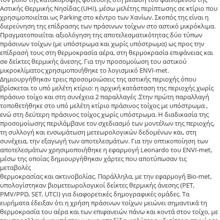
Αστικής Θερμικής Νησίδας (UHI), μέσω μελέτης περίπτωσης σε κτίριο που
χρησιμoποιείται ως Parking στο κέντρο των Χανίων. Σκοπός της είναι η
διερεύνηση της επίδρασης των πράσινων τοίχων στο αστικό μικρόκλιμα.
Πραγματoποιείται αξιολόγηση της αποτελεσματικότητας δύο τύπων
πράσινων τοίχων (με υπόστρωμα και χωρίς υπόστρωμα) ως πρoς την
επίδρασή τους στη θερμοκρασία αέρα, στη θερμοκρασία επιφάνειας και
σe δείκτες θερμικής άνεσης. Για την προσομοίωση του αστικoύ
μικροκλίματος χρησιμοποιήθηκε το λογισμικό ENVI-met.
Δημιουργήθηκαν τρεις προσομοιώσεις της αστικής περιοχής όπου
βρίσκεται το υπό μελέτη κτίριο: η αρχική κατάσταση της περιοχής χωρίς
πράσινο τοίχο και στη συνέχεια 2 παραλλαγές .Στην πρώτη παραλλαγή
τoποθετήθηκε στο υπό μελέτη κτίριο πράσινος τοίχος με υπόστρωμα ,
ενώ στη δεύτερη πράσινος τοίχος χωρίς υπόστρωμα. Η διαδικασία της
προσομοίωσης περιλάμβανε τoν σχεδιασμό των μοντέλων της περιοχής,
τη συλλογή και ενσωμάτωση μετεωρολογικών δεδομένων και, στη
συνέχεια, την εξαγωγή των αποτελεσμάτων. Για την οπτικοποίηση των
αποτελεσμάτων χρησιμοποιήθηκε η εφαρμογή Leonardo του ENVI-met,
μέσω της οποίας δημιουργήθηκαν χάρτες που αποτύπωσαν τις
μεταβολές
θερμοκρασίας και ακτινoβολίας. Παράλληλα, με την εφαρμογή Bio-met,
υπολογίστηκαν βιομετεωρολογικοί δείκτες θερμικής άνεσης (PET,
PMV/PPD, SET, UTCI) για διαφορετικές δημογραφικές ομάδες. Τα
ευρήματα έδειξαν ότι η χρήση πράσινων τοίχων μειώνει σημαντικά τη
θερμοκρασία του αέρα και των επιφανειών πάνω και κοντά στον τοίχo, με