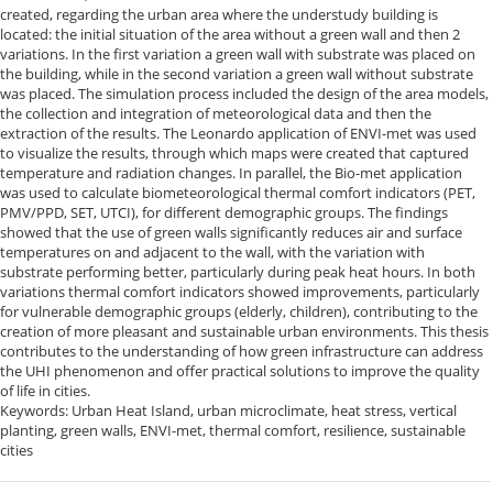
created, regarding the urban area where the understudy building is
located: the initial situation of the area without a green wall and then 2
variations. In the first variation a green wall with substrate was placed on
the building, while in the second variation a green wall without substrate
was placed. The simulation process included the design of the area models,
the collection and integration of meteοrological data and then the
extractiοn of the results. The Leonardo application of ENVI-met was used
to visualize the results, through which maps were created that captured
temperature and radiation changes. In parallel, the Bio-met application
was used to calculate biometeorological thermal comfort indicators (PET,
PMV/PPD, SET, UTCI), for different demographic groups. The findings
showed that the use of green walls significantly reduces air and surface
temperatures on and adjacent to the wall, with the variation with
substrate performing better, particularly during peak heat hours. In both
variations thermal comfort indicatοrs showed improvements, particularly
for vulnerable demοgraphic groups (elderly, children), contributing to the
creation of more pleasant and sustainable urban environments. This thesis
contributes to the understanding of how green infrastructure can address
the UHI phenomenon and οffer practical solutions to improve the quality
of life in cities.
Keywords: Urban Heat Island, urban microclimate, heat stress, vertical
planting, green walls, ENVI-met, thermal comfort, resilience, sustainable
cities