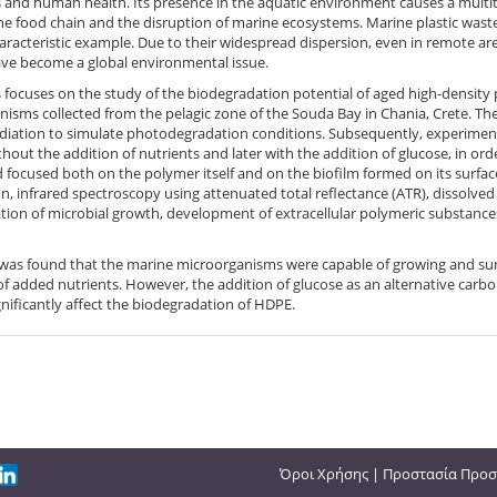
and human health. Its presence in the aquatic environment causes a multitu
e food chain and the disruption of marine ecosystems. Marine plastic waste v
aracteristic example. Due to their widespread dispersion, even in remote are
ave become a global environmental issue.
s focuses on the study of the biodegradation potential of aged high-density
isms collected from the pelagic zone of the Souda Bay in Chania, Crete. T
adiation to simulate photodegradation conditions. Subsequently, experime
without the addition of nutrients and later with the addition of glucose, in or
focused both on the polymer itself and on the biofilm formed on its surfac
on, infrared spectroscopy using attenuated total reflectance (ATR), dissolv
ion of microbial growth, development of extracellular polymeric substances
t was found that the marine microorganisms were capable of growing and sur
f added nutrients. However, the addition of glucose as an alternative carbo
gnificantly affect the biodegradation of HDPE.
Όροι Χρήσης
|
Προστασία Προσ