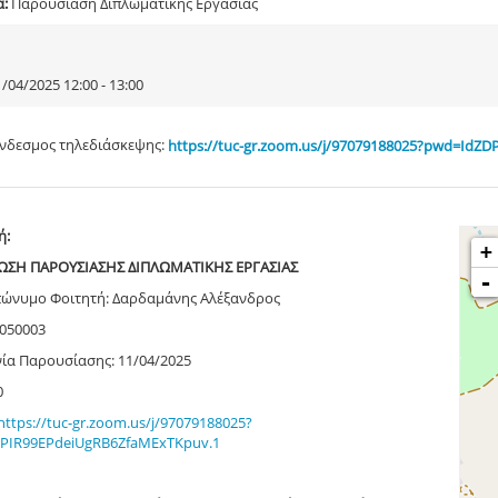
α:
Παρουσίαση Διπλωματικής Εργασίας
/04/2025 12:00 - 13:00
νδεσμος τηλεδιάσκεψης:
https://tuc-gr.zoom.us/j/97079188025?pwd=
ή:
+
ΣΗ ΠΑΡΟΥΣΙΑΣΗΣ ΔΙΠΛΩΜΑΤΙΚΗΣ ΕΡΓΑΣΙΑΣ
-
ώνυμο Φοιτητή: Δαρδαμάνης Αλέξανδρος
4050003
ία Παρουσίασης: 11/04/2025
0
https
://
tuc
-
gr
.
zoom
.
us
/
j
/97079188025?
PIR
99
EPdeiUgRB
6
ZfaMExTKpuv
.1