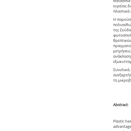
θαλάσσια 
ευρείας δ
πλαστικά 
Η παρούσα
πολυαιθυλ
της Σούδα
φωτοαποδ
θρεπτικών
πραγματοπ
μετρήσεις
ανάκλασης
εξωκυτταρ
Συνολικά,
ανεξαρτήτ
τη μικροβ
Abstract
:
Plastic ha
advantages