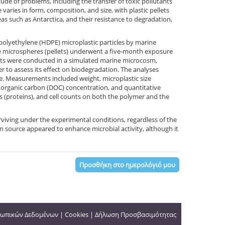
de of problems, including the transfer of toxic pollutants
aries in form, composition, and size, with plastic pellets
as such as Antarctica, and their resistance to degradation,
 polyethylene (HDPE) microplastic particles by marine
he microspheres (pellets) underwent a five-month exposure
nts were conducted in a simulated marine microcosm,
der to assess its effect on biodegradation. The analyses
e. Measurements included weight, microplastic size
ed organic carbon (DOC) concentration, and quantitative
 (proteins), and cell counts on both the polymer and the
viving under the experimental conditions, regardless of the
n source appeared to enhance microbial activity, although it
Προσθήκη στο ημερολόγιό μου
ωπικών Δεδομένων
|
Cookies
|
Δήλωση Προσβασιμότητας