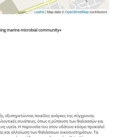
Leaflet
| Map data ©
OpenStreetMap
contributors
 using marine microbial community»
ής, εξυπηρετώντας ποικίλες ανάγκες της σύγχρονης
λλοντικές συνέπειες, όπως η ρύπανση των θαλασσών και
ινη υγεία. Η παρουσία του στον υδάτινο κόσμο προκαλεί
ς και αλλοίωση των θαλάσσιων οικοσυστημάτων. Τα