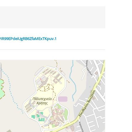
IdZDPIR99EPdeiUgRB6ZfaMExTKpuv.1