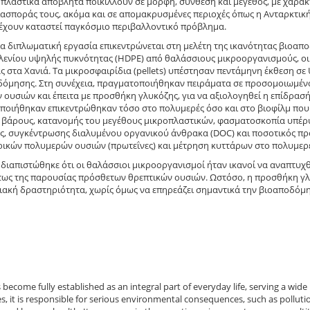
πλαστικά απόβλητα ποικίλλουν σε μορφή, σύνθεση και μέγεθος, με χαρακτ
ιασποράς τους, ακόμα και σε απομακρυσμένες περιοχές όπως η Ανταρκτική
έχουν καταστεί παγκόσμιο περιβαλλοντικό πρόβλημα.
 διπλωματική εργασία επικεντρώνεται στη μελέτη της ικανότητας βιοα
ενίου υψηλής πυκνότητας (HDPE) από θαλάσσιους μικροοργανισμούς, οι
ς στα Χανιά. Τα μικροσφαιρίδια (pellets) υπέστησαν πεντάμηνη έκθεση σ
όμησης. Στη συνέχεια, πραγματοποιήθηκαν πειράματα σε προσομοιωμέν
 ουσιών και έπειτα με προσθήκη γλυκόζης, για να αξιολογηθεί η επίδρασ
οιήθηκαν επικεντρώθηκαν τόσο στο πολυμερές όσο και στο βιοφίλμ που
 βάρους, κατανομής του μεγέθους μικροπλαστικών, φασματοσκοπία υπέρυ
, συγκέντρωσης διαλυμένου οργανικού άνθρακα (DOC) και ποσοτικός πρ
ικών πολυμερών ουσιών (πρωτεΐνες) και μέτρηση κυττάρων στο πολυμερές
 διαπιστώθηκε ότι οι θαλάσσιοι μικροοργανισμοί ήταν ικανοί να αναπτυχθ
ως της παρουσίας πρόσθετων θρεπτικών ουσιών. Ωστόσο, η προσθήκη γλ
ιακή δραστηριότητα, χωρίς όμως να επηρεάζει σημαντικά την βιοαποδόμ
s become fully established as an integral part of everyday life, serving a wi
, it is responsible for serious environmental consequences, such as pollutio