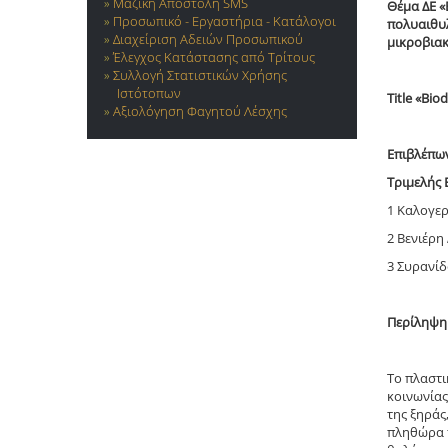
Μαζική Αποστολή SMS
Θέμα ΔE 
Προσωπικό - Εργαστήρια - Κατάλογοι
πολυαιθυ
Διαχείριση Αδειών Προσωπικού
μικροβιακ
Έλεγχος Κατάστασης από Τρίτους
Συλλογή Στατιστικών Χρήσης
Ιστότοπων
Title «Bio
Αξιολόγηση Φαγητού Λέσχης
Επιβλέπω
Τριμελής 
1 Καλογε
2 Βενιέρη
3 Συρανί
Περίληψη
Το πλαστι
κοινωνίας
της ξηράς
πληθώρα 