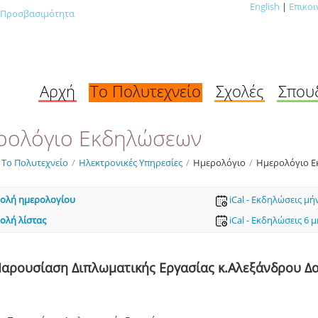
English
|
Επικοι
Προσβασιμότητα
Αρχή
Το Πολυτεχνείο
Σχολές
Σπου
ρολόγιο Εκδηλώσεων
Το Πολυτεχνείο
/
Ηλεκτρονικές Υπηρεσίες
/
Ημερολόγιο
/
Ημερολόγιο 
ολή ημερολογίου
iCal - Εκδηλώσεις μή
ολή λίστας
iCal - Εκδηλώσεις 6 
αρουσίαση Διπλωματικής Εργασίας κ.Αλεξάνδρου 