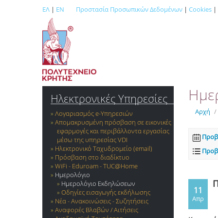
ΕΛ
|
EN
Προστασία Προσωπικών Δεδομένων
|
Cookies
|
Ημε
Ηλεκτρονικές Υπηρεσίες
Αρχή
/
Λογαριασμός e-Yπηρεσιών
Απομακρυσμένη πρόσβαση σε εικονικές
εφαρμογές και περιβάλλοντα εργασίας
Προβ
μέσω της υπηρεσίας VDI
Ηλεκτρονικό Ταχυδρομείο (email)
Προβ
Πρόσβαση στο διαδίκτυο
WiFi - Eduroam - TUC@Home
Ημερολόγιο
Π
Ημερολόγιο Εκδηλώσεων
11
Οδηγίες εισαγωγής εκδήλωσης
Απρ
Νέα - Ανακοινώσεις - Συζητήσεις
Αναφορές Βλαβών / Αιτήσεις