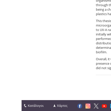
organisms 
through th
being a ch
plastics h
This thesi
microorgan
to UV-A r
initially 
performed 
distributi
determinat
biofilm.
Overall, i
presence o
did not si
Κατάλογοι
Χάρτες