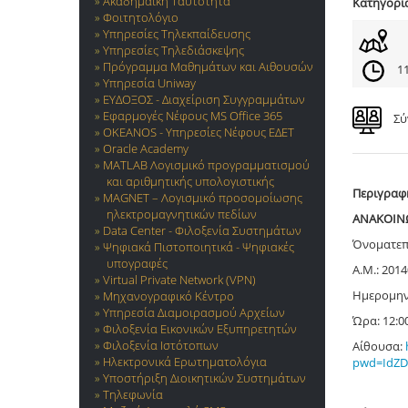
Ακαδημαϊκή Ταυτότητα
Κατηγορί
Φοιτητολόγιο
Υπηρεσίες Τηλεκπαίδευσης
Υπηρεσίες Τηλεδιάσκεψης
Πρόγραμμα Μαθημάτων και Αιθουσών
11
Υπηρεσία Uniway
ΕΥΔΟΞΟΣ - Διαχείριση Συγγραμμάτων
Εφαρμογές Νέφους MS Office 365
Σύ
OKEANOS - Υπηρεσίες Νέφους ΕΔΕΤ
Oracle Academy
MATLAB Λογισμικό προγραμματισμού
και αριθμητικής υπολογιστικής
Περιγραφ
MAGNET – Λογισμικό προσομοίωσης
ηλεκτρομαγνητικών πεδίων
ΑΝΑΚΟΙΝΩ
Data Center - Φιλοξενία Συστημάτων
Όνοματεπ
Ψηφιακά Πιστοποιητικά - Ψηφιακές
υπογραφές
Α.Μ.: 201
Virtual Private Network (VPN)
Ημερομην
Μηχανογραφικό Κέντρο
Υπηρεσία Διαμοιρασμού Αρχείων
Ώρα: 12:0
Φιλοξενία Εικονικών Εξυπηρετητών
Φιλοξενία Ιστότοπων
Αίθουσα:
Ηλεκτρονικά Ερωτηματολόγια
pwd
=
IdZD
Υποστήριξη Διοικητικών Συστημάτων
Τηλεφωνία