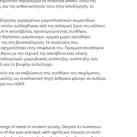
ηριστικό παράδειγμα τα πλαστικά pellets. Λόγω της
, και της ανθεκτικότητάς τους στην αποδόμηση, τα
ποδόμησης γερασμένων μικροπλαστικών σωματιδίων
 οποίοι συλλέχθηκαν από την πελαγική ζώνη του κόλπου
ε UV-A ακτινοβολία, προσομοιώνοντας συνθήκες
ο θαλάσσιο μικρόκοσμο, αρχικά χωρίς προσθήκη
ή της στη βιοαποδόμηση. Οι αναλύσεις που
 σχηματίστηκε στην επιφάνειά του. Πραγματοποιήθηκαν
θρου με την τεχνική της αποσβένουσας ολικής
οσδιορισμός μικροβιακής ανάπτυξης, ανάπτυξης των
 και το βιοφίλμ αντίστοιχα.
ούν και να επιβιώσουν στις συνθήκες του πειράματος,
υκόζης ως εναλλακτική πηγή άνθρακα φάνηκε να αυξάνει
ηση του HDPE.
de range of needs in modern society. Despite its numerous
n of the seas and land, with significant impacts on both