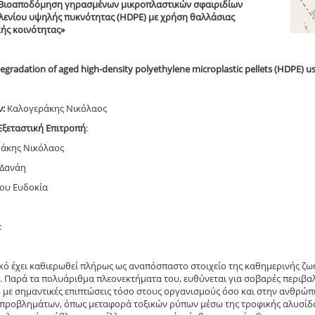
«Βιοαποδόμηση γηρασμένων μικροπλαστικών σφαιριδίων
λενίου υψηλής πυκνότητας (HDPE) με χρήση θαλλάσιας
ής κοινότητας»
degradation of aged high-density polyethylene microplastic pellets (HDPE)
ν:
Καλογεράκης Νικόλαος
Εξεταστική Επιτροπή
:
ράκης Νικόλαος
 Δανάη
δου Ευδοκία
:
κό έχει καθιερωθεί πλήρως ως αναπόσπαστο στοιχείο της καθημερινής ζω
. Παρά τα πολυάριθμα πλεονεκτήματα του, ευθύνεται για σοβαρές περιβα
, με σημαντικές επιπτώσεις τόσο στους οργανισμούς όσο και στην ανθρώπ
προβλημάτων, όπως μεταφορά τοξικών ρύπων μέσω της τροφικής αλυσίδα