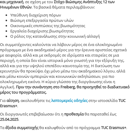
και μηχανική
, σε σχέση με τον
Στόχο Βιώσιμης Ανάπτυξης 12 των
Ηνωμένων Εθνών
. Τα βασικά θέματα περιλαμβάνουν:
Υπεύθυνη διαχείριση πόρων
Βιώσιμη επεξεργασία πρώτων υλών
Οικονομικές επιπτώσεις της βιωσιμότητας
Εργαλεία διαχείρισης βιωσιμότητας
Ο ρόλος της κατανάλωσης στην κοινωνική αλλαγή
Οι συμμετέχοντες καλούνται να λάβουν μέρος σε ένα ολοκληρωμένο
πρόγραμμα με ένα ακαδημαϊκό μέρος για την έρευνα αριστείας σχετικά
με αειφορία, αλλά και με εκδρομές σε ιδρύματα και εταιρείες σε μια
περιοχή, η οποία δεν είναι ιστορικά μόνο γνωστή για την εξόρυξη της,
αλλά και για την υψηλού επιπέδου καινοτομία της. Η δικτύωση των
ερευνητών θα προκύψει όχι μόνο μέσω του ακαδημαϊκού λόγου, αλλά
και μέσω κοινών εμπειριών και κοινωνικών εκδηλώσεων, για πιο
ολοκληρωμένη εικόνα. Η κύρια γλώσσα της διοργάνωσης είναι η
Αγγλική.
Πριν την συνάντηση στο Freiberg, θα προηγηθεί το διαδικτυακό
μέρος του προγράμματος.
Για
αίτηση
, ακολουθήστε τις
λεπτομερείς οδηγίες
στην ιστοσελίδα
TUC
Erasmus+
.
Οι διοργανωτές επιβεβαίωσαν ότι η
προθεσμία
θα παραταθεί έως
25.04.2025
.
Τα
έξοδα συμμετοχής
θα καλυφθούν από το πρόγραμμα
TUC Erasmus+
.