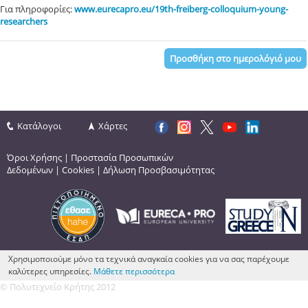
Για πληροφορίες:
www.eurecapro.eu/19th-freiberg-colloquium-young-
researchers
Προσθήκη στο ημερολόγιό μου
Κατάλογοι
Χάρτες
Όροι Χρήσης
|
Προστασία Προσωπικών
Δεδομένων
|
Cookies
|
Δήλωση Προσβασιμότητας
Χρησιμοποιούμε μόνο τα τεχνικά αναγκαία cookies για να σας παρέχουμε
καλύτερες υπηρεσίες.
Μάθετε περισσότερα
© Πολυτεχνείο Κρήτης 2012