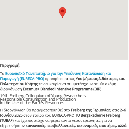
Περιγραφή:
Το
Ευρωπαϊκό Πανεπιστήμιο για την Υπεύθυνη Κατανάλωση και
Παραγωγή (EURECA-PRO)
προσφέρει στους
Υποψήφιους Διδάκτορες του
Πολυτεχνείου Κρήτης
την ευκαιρία να συμμετάσχουν σε μία ακόμη
διοργάνωση
Erasmus+ Blended Intensive Programme (BIP)
:
19th Freiberg Colloquium of Young Researchers
Responsible Consumption and Production
in the Use of the Earth's Resources
Η διοργάνωση θα πραγματοποιηθεί στο
Freiberg της Γερμανίας
, στις
2–6
Ιουνίου 2025
στον εταίρο του EURECA-PRO
TU Bergakademie Freiberg
(TUBAF)
και έχει ως στόχο να φέρει κοντά νέους ερευνητές για να
εξερευνήσουν
κοινωνικές, περιβαλλοντικές, οικονομικές επιστήμες, αλλά