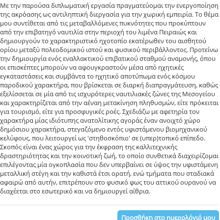
Με την παρούσα διπλωματική εργασία πραγματεύομαι την ενεργοποίηση
της ακρόασης ως αντιληπτική διεργασία για την χωρική εμπειρία. Το θέμα
μου συντίθεται από τις μεταβαλλόμενες πυκνότητες που προκύπτουν
από την επιβατηγό ναυτιλία στην περιοχή του λιμένα Πειραιώς και
δημιουργούν το χαρακτηριστικό ηχοτοπίο εκατέρωθεν του αισθητού
ορίου μεταξύ πολεοδομικού ιστού και φυσικού περιβάλλοντος. Προτείνω
την δημιουργία ενός εναλλακτικού επιβατικού σταθμού αναμονής, όπου
οι επισκέπτες μπορούν να αφουγκραστούν μέσα από ηχητικές
εγκαταστάσεις και συμβάντα το ηχητικό αποτύπωμα ενός κόσμου
παροδικού χαρακτήρα, που βρίσκεται σε διαρκή διαπραγμάτευση, καθώς
εξελίσσεται σε μία από τις ισχυρότερες ναυτιλιακές ζώνες της Μεσογείου
και χαρακτηρίζεται από την αέναη μετακίνηση πληθυσμών, είτε πρόκειται
για τουρισμό, είτε για προσφυγικές ροές. Σχεδιάζω με αφετηρία τον
χαρακτήρα μίας ιδιότυπης ανατολίτικης αγοράς έναν ανοιχτό χώρο
δημόσιου χαρακτήρα, στεγαζόμενο εντός υφιστάμενου βιομηχανικού
κελύφους, που λειτουργεί ως 'στηθοσκόπιο' σε (υπερ)τοπικό επίπεδο.
Σκοπός είναι ένας χώρος για την έκφραση της καλλιτεχνικής
δραστηριότητας και την κοινοτική ζωή, το οποίο συνθετικά διαχειρίζομαι
επιλέγοντας μία ογκοπλασία που δεν υπερβαίνει σε ύψος την υφιστάμενη
μεταλλική στέγη και την καθιστά έτσι ορατή, ενώ τμήματα που σταδιακά
αφαιρώ από αυτήν, επιτρέπουν στο φυσικό φως του αττικού ουρανού να
διαχέεται στο εσωτερικό και να δημιουργεί αίθρια.
Προσθήκη στο ημερολόγιό μου