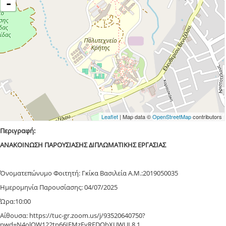
-
Leaflet
| Map data ©
OpenStreetMap
contributors
Περιγραφή:
ΑΝΑΚΟΙΝΩΣΗ ΠΑΡΟΥΣΙΑΣΗΣ ΔΙΠΛΩΜΑΤΙΚΗΣ ΕΡΓΑΣΙΑΣ
Όνοματεπώνυμο Φοιτητή: Γκίκα Βασιλεία Α.Μ.:2019050035
Ημερομηνία Παρουσίασης: 04/07/2025
Ώρα:10:00
Αίθουσα: https://tuc-gr.zoom.us/j/93520640750?
pwd=N4olQW122tp66IFMzFyREDQbXUWUL8.1