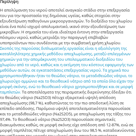
Περίληψη
:
Η απολύμανση του νερού αποτελεί αναγκαίο στάδιο στην επεξεργασία
του για την προστασία της δημόσιας υγείας, καθώς στοχεύει στην
εξουδετέρωση παθογόνων μικροοργανισμών. Το διοξείδιο του χλωρίου
είναι ένα πολύ ισχυρό απολυμαντικό, ικανό στην εξουδετέρωση των
μικροβίων. Η σημασία του είναι ιδιαίτερα έντονη στην επεξεργασία
πόσιμου νερού, καθώς μετριάζει την παραγωγή επιβλαβών
υποπροϊόντων που συνδέονται με την συμβατική χρήση χλωρίου
.
Σκοπός της παρούσας διπλωματικής εργασίας είναι η αξιολόγηση της
καταλληλότερης χημικής μεθόδου αποχλωρίωσης, μεταξύ επιλεγμένων
χημικών για την απομάκρυνση του υπολειμματικού διοξειδίου του
χλωρίου από το νερό, καθώς και η εκτίμηση του κόστους εφαρμογής των
μεθόδων αυτών, σε εγκαταστάσεις επεξεργασίας νερού. Τα χημικά που
χρησιμοποιήθηκαν ήταν το θειώδες νάτριο, το μεταδιθειώδες νάτριο, το
χλωριούχο αμμώνιο και το θειοθειικό νάτριο από τα οποία όλα είχαν την
μορφή σκόνης, ενώ το θειοθειικό νάτριο χρησιμοποιήθηκε και σε μορφή
ταμπλετών.
Τα αποτελέσματα της πειραματικής διερεύνησης έδειξαν ότι
το θειώδες νάτριο (Na2SO3) πέτυχε εξαιρετικά υψηλή απόδοση
αποχλωρίωσης (98,7 %), καθιστώντας το την πιο αποδοτική λύση σε
επίπεδο απόδοσης. Παρόμοια υψηλή αποτελεσματικότητα παρουσίασε
και το μεταδιθειώδες νάτριο (Na2S2O5), με αποχλωρίωση της τάξης του
97,4%. Το θειοθειικό νάτριο (Na2S2O3) παρουσίασε σημαντικές
διακυμάνσεις καθώς, σε μορφή σκόνης είχε απόδοση από 12-87%, ενώ σε
μορφή ταμπλέτας πέτυχε αποχλωρίωση άνω του 98,5 %, καταδεικνύοντας
την επίδραση της μορφής του υλικού στην αποτελεσματικότητα.