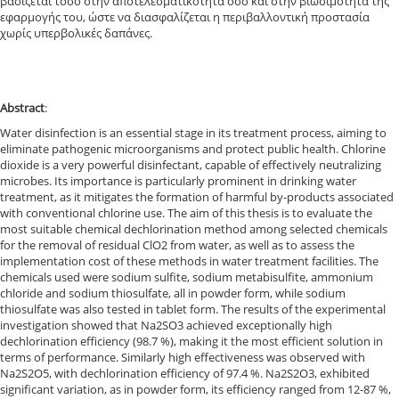
βασίζεται τόσο στην αποτελεσματικότητα όσο και στην βιωσιμότητα της
εφαρμογής του, ώστε να διασφαλίζεται η περιβαλλοντική προστασία
χωρίς υπερβολικές δαπάνες.
Abstract
:
Water disinfection is an essential stage in its treatment process, aiming to
eliminate pathogenic microorganisms and protect public health. Chlorine
dioxide is a very powerful disinfectant, capable of effectively neutralizing
microbes. Its importance is particularly prominent in drinking water
treatment, as it mitigates the formation of harmful by-products associated
with conventional chlorine use. The aim of this thesis is to evaluate the
most suitable chemical dechlorination method among selected chemicals
for the removal of residual ClO2 from water, as well as to assess the
implementation cost of these methods in water treatment facilities. The
chemicals used were sodium sulfite, sodium metabisulfite, ammonium
chloride and sodium thiosulfate, all in powder form, while sodium
thiosulfate was also tested in tablet form. The results of the experimental
investigation showed that Na2SO3 achieved exceptionally high
dechlorination efficiency (98.7 %), making it the most efficient solution in
terms of performance. Similarly high effectiveness was observed with
Na2S2O5, with dechlorination efficiency of 97.4 %. Na2S2O3, exhibited
significant variation, as in powder form, its efficiency ranged from 12-87 %,