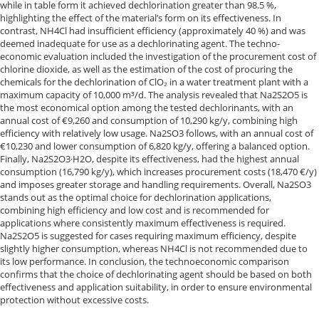
while in table form it achieved dechlorination greater than 98.5 %,
highlighting the effect of the material’s form on its effectiveness. In
contrast, NH4Cl had insufficient efficiency (approximately 40 %) and was
deemed inadequate for use as a dechlorinating agent. The techno-
economic evaluation included the investigation of the procurement cost of
chlorine dioxide, as well as the estimation of the cost of procuring the
chemicals for the dechlorination of ClO₂ in a water treatment plant with a
maximum capacity of 10,000 m³/d. The analysis revealed that Na2S2O5 is
the most economical option among the tested dechlorinants, with an
annual cost of €9,260 and consumption of 10,290 kg/y, combining high
efficiency with relatively low usage. Na2SO3 follows, with an annual cost of
€10,230 and lower consumption of 6,820 kg/y, offering a balanced option.
Finally, Na2S2O3·H2O, despite its effectiveness, had the highest annual
consumption (16,790 kg/y), which increases procurement costs (18,470 €/y)
and imposes greater storage and handling requirements. Overall, Na2SO3
stands out as the optimal choice for dechlorination applications,
combining high efficiency and low cost and is recommended for
applications where consistently maximum effectiveness is required.
Na2S2O5 is suggested for cases requiring maximum efficiency, despite
slightly higher consumption, whereas NH4Cl is not recommended due to
its low performance. In conclusion, the technoeconomic comparison
confirms that the choice of dechlorinating agent should be based on both
effectiveness and application suitability, in order to ensure environmental
protection without excessive costs.