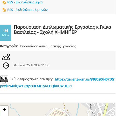
RSS - Εκδηλώσεις μήνα
RSS - Εκδηλώσεις 6 μηνών
Παρουσίαση Διπλωματικής Εργασίας κ.Γκίκα
04
Βασιλείας - Σχολή ΧΗΜΗΠΕΡ
Ιουλ
Κατηγορία:
Παρουσίαση Διπλωματικής Εργασίας
04/07/2025 10:00 - 11:00
Σύνδεσμος τηλεδιάσκεψης:
https://tuc-gr.zoom.us/j/93520640750?
pwd=N4olQW122tp66IFMzFyREDQbXUWUL8.1
+