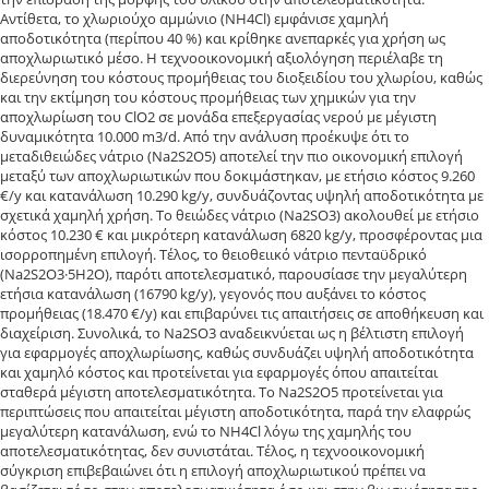
Αντίθετα, το χλωριούχο αμμώνιο (NH4Cl) εμφάνισε χαμηλή
αποδοτικότητα (περίπου 40 %) και κρίθηκε ανεπαρκές για χρήση ως
αποχλωριωτικό μέσο. Η τεχνοοικονομική αξιολόγηση περιέλαβε τη
διερεύνηση του κόστους προμήθειας του διοξειδίου του χλωρίου, καθώς
και την εκτίμηση του κόστους προμήθειας των χημικών για την
αποχλωρίωση του ClO2 σε μονάδα επεξεργασίας νερού με μέγιστη
δυναμικότητα 10.000 m3/d. Από την ανάλυση προέκυψε ότι το
μεταδιθειώδες νάτριο (Na2S2O5) αποτελεί την πιο οικονομική επιλογή
μεταξύ των αποχλωριωτικών που δοκιμάστηκαν, με ετήσιο κόστος 9.260
€/y και κατανάλωση 10.290 kg/y, συνδυάζοντας υψηλή αποδοτικότητα με
σχετικά χαμηλή χρήση. Το θειώδες νάτριο (Na2SO3) ακολουθεί με ετήσιο
κόστος 10.230 € και μικρότερη κατανάλωση 6820 kg/y, προσφέροντας μια
ισορροπημένη επιλογή. Τέλος, το θειοθειικό νάτριο πενταϋδρικό
(Na2S2O3·5H2O), παρότι αποτελεσματικό, παρουσίασε την μεγαλύτερη
ετήσια κατανάλωση (16790 kg/y), γεγονός που αυξάνει το κόστος
προμήθειας (18.470 €/y) και επιβαρύνει τις απαιτήσεις σε αποθήκευση και
διαχείριση. Συνολικά, το Na2SO3 αναδεικνύεται ως η βέλτιστη επιλογή
για εφαρμογές αποχλωρίωσης, καθώς συνδυάζει υψηλή αποδοτικότητα
και χαμηλό κόστος και προτείνεται για εφαρμογές όπου απαιτείται
σταθερά μέγιστη αποτελεσματικότητα. Το Na2S2O5 προτείνεται για
περιπτώσεις που απαιτείται μέγιστη αποδοτικότητα, παρά την ελαφρώς
μεγαλύτερη κατανάλωση, ενώ το NH4Cl λόγω της χαμηλής του
αποτελεσματικότητας, δεν συνιστάται. Τέλος, η τεχνοοικονομική
σύγκριση επιβεβαιώνει ότι η επιλογή αποχλωριωτικού πρέπει να