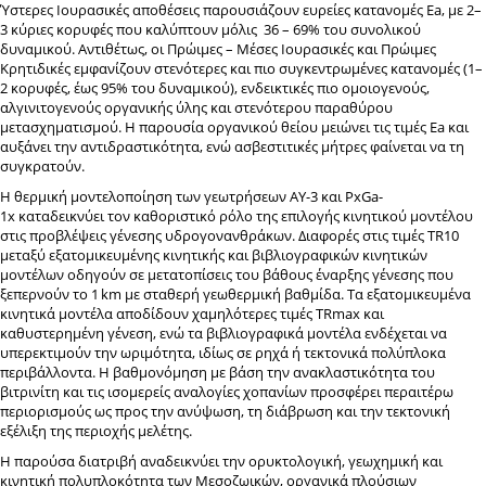
Ύστερες Ιουρασικές αποθέσεις παρουσιάζουν ευρείες κατανομές Ea, με 2–
3 κύριες κορυφές που καλύπτουν μόλις 36 – 69% του συνολικού
δυναμικού. Αντιθέτως, οι Πρώιμες – Μέσες Ιουρασικές και Πρώιμες
Κρητιδικές εμφανίζουν στενότερες και πιο συγκεντρωμένες κατανομές (1–
2 κορυφές, έως 95% του δυναμικού), ενδεικτικές πιο ομοιογενούς,
αλγινιτογενούς οργανικής ύλης και στενότερου παραθύρου
μετασχηματισμού. Η παρουσία οργανικού θείου μειώνει τις τιμές Ea και
αυξάνει την αντιδραστικότητα, ενώ ασβεστιτικές μήτρες φαίνεται να τη
συγκρατούν.
Η θερμική μοντελοποίηση των γεωτρήσεων AY-3 και PxGa-
1x καταδεικνύει τον καθοριστικό ρόλο της επιλογής κινητικού μοντέλου
στις προβλέψεις γένεσης υδρογονανθράκων. Διαφορές στις τιμές TR10
μεταξύ εξατομικευμένης κινητικής και βιβλιογραφικών κινητικών
μοντέλων οδηγούν σε μετατοπίσεις του βάθους έναρξης γένεσης που
ξεπερνούν το 1
km με σταθερή γεωθερμική βαθμίδα. Τα εξατομικευμένα
κινητικά μοντέλα αποδίδουν χαμηλότερες τιμές TRmax και
καθυστερημένη γένεση, ενώ τα βιβλιογραφικά μοντέλα ενδέχεται να
υπερεκτιμούν την ωριμότητα, ιδίως σε ρηχά ή τεκτονικά πολύπλοκα
περιβάλλοντα. Η βαθμονόμηση με βάση την ανακλαστικότητα του
βιτρινίτη και τις ισομερείς αναλογίες χοπανίων προσφέρει περαιτέρω
περιορισμούς ως προς την ανύψωση, τη διάβρωση και την τεκτονική
εξέλιξη της περιοχής μελέτης.
Η παρούσα διατριβή αναδεικνύει την ορυκτολογική, γεωχημική και
κινητική πολυπλοκότητα των Μεσοζωικών, οργανικά πλούσιων