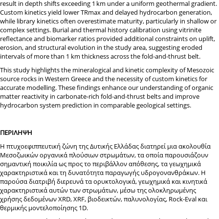
result in depth shifts exceeding 1
km under a uniform geothermal gradient.
Custom kinetics yield lower TRmax and delayed hydrocarbon generation,
while library kinetics often overestimate maturity, particularly in shallow or
complex settings. Burial and thermal history calibration using vitrinite
reflectance and biomarker ratios provided additional constraints on uplift,
erosion, and structural evolution in the study area, suggesting eroded
intervals of more than 1 km thickness across the fold-and-thrust belt.
This study highlights the mineralogical and kinetic complexity of Mesozoic
source rocks in Western Greece and the necessity of custom kinetics for
accurate modelling. These findings enhance our understanding of organic
matter reactivity in carbonate-rich fold-and-thrust belts and improve
hydrocarbon system prediction in comparable geological settings.
ΠΕΡΙΛΗΨΗ
Η πτυχοεφιππευτική ζώνη της Δυτικής Ελλάδας διατηρεί μια ακολουθία
Mεσοζωικών οργανικά πλούσιων στρωμάτων, τα οποία παρουσιάζουν
σημαντική ποικιλία ως προς το περιβάλλον απόθεσης, τα γεωχημικά
χαρακτηριστικά και τη δυνατότητα παραγωγής υδρογονανθράκων. Η
παρούσα διατριβή διερευνά τα ορυκτολογικά, γεωχημικά και κινητικά
χαρακτηριστικά αυτών των στρωμάτων, μέσω της ολοκληρωμένης
χρήσης δεδομένων XRD, XRF, βιοδεικτών, παλυνολογίας, Rock-Eval και
θερμικής μοντελοποίησης 1D.