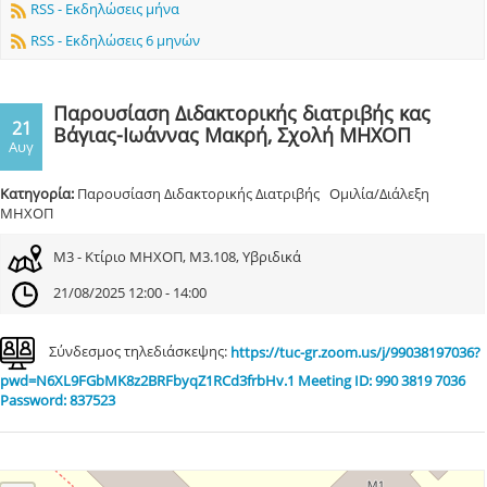
RSS - Εκδηλώσεις μήνα
RSS - Εκδηλώσεις 6 μηνών
Παρουσίαση Διδακτορικής διατριβής κας
21
Βάγιας-Ιωάννας Μακρή, Σχολή ΜΗΧΟΠ
Αυγ
Κατηγορία:
Παρουσίαση Διδακτορικής Διατριβής Ομιλία/Διάλεξη
ΜΗΧΟΠ
Μ3 - Κτίριο ΜΗΧΟΠ, Μ3.108, Υβριδικά
21/08/2025 12:00 - 14:00
Σύνδεσμος τηλεδιάσκεψης:
https://tuc-gr.zoom.us/j/99038197036?
pwd=N6XL9FGbMK8z2BRFbyqZ1RCd3frbHv.1 Meeting ID: 990 3819 7036
Password: 837523