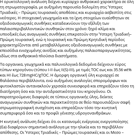
Η ορυκτολογική ανάλυση δείχνει κυρίαρχο ανθρακικό χαρακτήρα σε όλη
τη στρωματογραφία, με αυξημένη παρουσία δολομίτη στις Ύστερες
Τριαδικές – Πρώιμες Ιουρασικές αποθέσεις και κυριαρχία ασβεστίτη στις
νεότερες. Η στοιχειακή γεωχημεία και τα ίχνη στοιχείων ευαίσθητων σε
οξειδοαναγωγικές συνθήκες καταδεικνύουν την εξέλιξη των
παλαιοπεριβαλλοντικών συνθηκών στον χρόνο: ξηρό κλίμα και
υποοξικές έως αναγωγικές συνθήκες επικρατούν στην Ύστερη Τριαδική–
Πρώιμη Ιουρασική, ενώ η Ιουρασική και Πρώιμη Κρητιδική περίοδος
χαρακτηρίζονται από μεταβαλλόμενες οξειδοαναγωγικές συνθήκες με
επεισόδια ενισχυμένης ανoξίας και αυξημένης παλαιοπαραγωγικότητας,
ιδίως στα ανθρακικά πλούσια διαστήματα.
Τα οργανικα, γεωχημικά και παλυνολογικά δεδομένα δείχνουν εύρος
τύπων κηρογόνου (τύπου I-II έως II(S)-III), με τιμές TOC εως και 35.56 wt%
και HI έως 728
mgHC/gTOC. Η άμορφη οργανική ύλη κυριαρχεί σε
θαλάσσια περιβάλλοντα, ενώ αυξημένες αναλογίες σπορομόρφων και
φυτοκλαστών αντανακλούν χερσαία συνεισφορά και επηρεάζουν τόσο τη
διατήρηση όσο και την αντιδραστικότητα του κηρογόνου. Οι
παρατηρούμενες διαφορές σε τύπους οργανικής ύλης, δείκτες
αναγωγικών συνθηκών και περιεκτικότητα σε θείο παρουσιάζουν σαφή
στρωματογραφική συσχέτιση και επηρεάζουν τόσο την κινητική
συμπεριφορά όσο και το προφίλ γένεσης υδρογονανθράκων.
Η κινητική ανάλυση δείχνει ότι οι κατανομές ενέργειας ενεργοποίησης
(Ea) διαφέρουν σημαντικά ανάλογα με την ηλικία και το περιβάλλον
απόθεσης. Οι Ύστερες Τριαδικές – Πρώιμες Ιουρασικές και οι Μεσο –