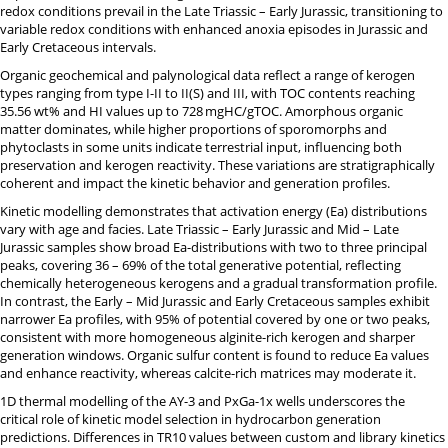
redox conditions prevail in the Late Triassic – Early Jurassic, transitioning to
variable redox conditions with enhanced anoxia episodes in Jurassic and
Early Cretaceous intervals.
Organic geochemical and palynological data reflect a range of kerogen
types ranging from type I-II to II(S) and III, with TOC contents reaching
35.56 wt% and HI values up to 728
mgHC/gTOC. Amorphous organic
matter dominates, while higher proportions of sporomorphs and
phytoclasts in some units indicate terrestrial input, influencing both
preservation and kerogen reactivity. These variations are stratigraphically
coherent and impact the kinetic behavior and generation profiles.
Kinetic modelling demonstrates that activation energy (Ea) distributions
vary with age and facies. Late Triassic – Early Jurassic and Mid – Late
Jurassic samples show broad Ea-distributions with two to three principal
peaks, covering 36 – 69% of the total generative potential, reflecting
chemically heterogeneous kerogens and a gradual transformation profile.
In contrast, the Early – Mid Jurassic and Early Cretaceous samples exhibit
narrower Ea profiles, with 95% of potential covered by one or two peaks,
consistent with more homogeneous alginite-rich kerogen and sharper
generation windows. Organic sulfur content is found to reduce Ea values
and enhance reactivity, whereas calcite-rich matrices may moderate it.
1D thermal modelling of the AY-3 and PxGa-1x wells underscores the
critical role of kinetic model selection in hydrocarbon generation
predictions. Differences in TR10 values between custom and library kinetics