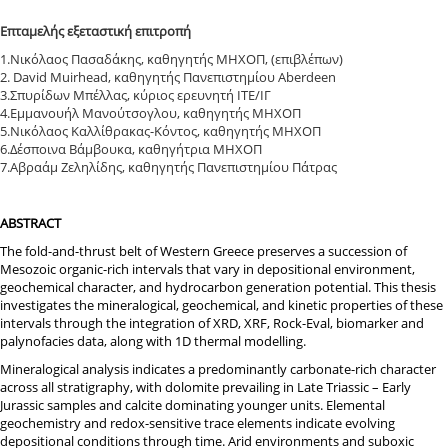
Επταμελής
εξεταστική
επιτροπή
1.Νικόλαος Πασαδάκης, καθηγητής ΜΗΧΟΠ, (επιβλέπων)
2. David Muirhead, καθηγητής Πανεπιστημίου Aberdeen
3.Σπυρίδων Μπέλλας, κύριος ερευνητή ΙΤΕ/ΙΓ
4.Εμμανουήλ Μανούτσογλου, καθηγητής ΜΗΧΟΠ
5.Νικόλαος Καλλίθρακας-Κόντος, καθηγητής ΜΗΧΟΠ
6.Δέσποινα Βάμβουκα, καθηγήτρια ΜΗΧΟΠ
7.Αβραάμ Ζεληλίδης, καθηγητής Πανεπιστημίου Πάτρας
ABSTRACT
The fold-and-thrust belt of Western Greece preserves a succession of
Mesozoic organic-rich intervals that vary in depositional environment,
geochemical character, and hydrocarbon generation potential. This thesis
investigates the mineralogical, geochemical, and kinetic properties of these
intervals through the integration of XRD, XRF, Rock-Eval, biomarker and
palynofacies data, along with 1D thermal modelling.
Mineralogical analysis indicates a predominantly carbonate-rich character
across all stratigraphy, with dolomite prevailing in Late Triassic – Early
Jurassic samples and calcite dominating younger units. Elemental
geochemistry and redox-sensitive trace elements indicate evolving
depositional conditions through time. Arid environments and suboxic