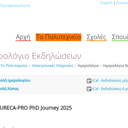
English
|
Επικοι
Προσβασιμότητα
Αρχή
Το Πολυτεχνείο
Σχολές
Σπου
ρολόγιο Εκδηλώσεων
Το Πολυτεχνείο
/
Ηλεκτρονικές Υπηρεσίες
/
Ημερολόγιο
/
Ημερολόγιο 
ολή ημερολογίου
iCal - Εκδηλώσεις μή
ολή λίστας
iCal - Εκδηλώσεις 6 
URECA-PRO PhD Journey 2025