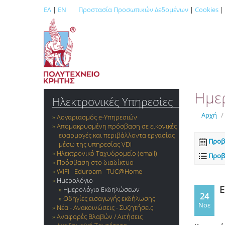
ΕΛ
|
EN
Προστασία Προσωπικών Δεδομένων
|
Cookies
|
Ημε
Ηλεκτρονικές Υπηρεσίες
Αρχή
/
Λογαριασμός e-Yπηρεσιών
Απομακρυσμένη πρόσβαση σε εικονικές
εφαρμογές και περιβάλλοντα εργασίας
Προβ
μέσω της υπηρεσίας VDI
Ηλεκτρονικό Ταχυδρομείο (email)
Προβ
Πρόσβαση στο διαδίκτυο
WiFi - Eduroam - TUC@Home
Ημερολόγιο
E
Ημερολόγιο Εκδηλώσεων
24
Οδηγίες εισαγωγής εκδήλωσης
Νοε
Νέα - Ανακοινώσεις - Συζητήσεις
Αναφορές Βλαβών / Αιτήσεις