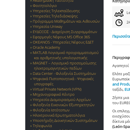
Ακαδημαϊκή Ταυτότητα
Κατηγορί
Φοιτητολόγιο
Υπηρεσίες Τηλεκπαίδευσης
L
Υπηρεσίες Τηλεδιάσκεψης
Πρόγραμμα Μαθημάτων και Αιθουσών
2
Υπηρεσία Uniway
ΕΥΔΟΞΟΣ - Διαχείριση Συγγραμμάτων
Περισσότε
Εφαρμογές Νέφους MS Office 365
OKEANOS - Υπηρεσίες Νέφους ΕΔΕΤ
Oracle Academy
MATLAB Λογισμικό προγραμματισμού
Περιγραφ
και αριθμητικής υπολογιστικής
MAGNET – Λογισμικό προσομοίωσης
Αγαπητοί 
ηλεκτρομαγνητικών πεδίων
Data Center - Φιλοξενία Συστημάτων
Eλάτε μαζ
Ψηφιακά Πιστοποιητικά - Ψηφιακές
Ευρωπαϊκ
υπογραφές
and Produ
Virtual Private Network (VPN)
ταξίδι,
EU
Μηχανογραφικό Κέντρο
Ζήστε μια
Υπηρεσία Διαμοιρασμού Αρχείων
του EURE
Φιλοξενία Εικονικών Εξυπηρετητών
Φιλοξενία Ιστότοπων
Οι επιλεγ
Ηλεκτρονικά Ερωτηματολόγια
ενισχύσου
Υποστήριξη Διοικητικών Συστημάτων
δίκτυα μέ
Τηλεφωνία
(
Leó
n-
Spa