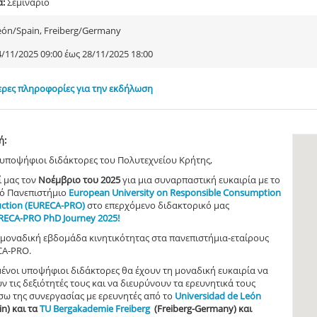
α:
Σεμινάριο
eón/Spain, Freiberg/Germany
4/11/2025 09:00 έως 28/11/2025 18:00
ρες πληροφορίες για την εκδήλωση
ή:
υποψήφιοι διδάκτορες του Πολυτεχνείου Κρήτης,
ί μας τον
Νοέμβριο του 2025
για μια συναρπαστική ευκαιρία με το
ό Πανεπιστήμιο
European University on Responsible Consumption
ction (EURECA-PRO)
στο επερχόμενο διδακτορικό μας
RECA-PRO PhD Journey 2025!
 μοναδική εβδομάδα κινητικότητας στα πανεπιστήμια-εταίρους
CA-PRO.
μένοι υποψήφιοι διδάκτορες θα έχουν τη μοναδική ευκαιρία να
ν τις δεξιότητές τους και να διευρύνουν τα ερευνητικά τους
σω της συνεργασίας με ερευνητές από το
Universidad de León
in) και τα
TU Bergakademie Freiberg
(
Freiberg-
Germany) και