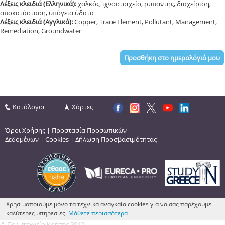
Λέξεις κλειδιά (Ελληνικά):
χαλκός, ιχνοστοιχείο, ρυπαντής, διαχείριση,
αποκατάσταση, υπόγεια ύδατα
Λέξεις κλειδιά (Αγγλικά):
Copper, Trace Element, Pollutant, Management,
Remediation, Groundwater
Προσθήκη στο ημερολόγιό μου
Κατάλογοι
Χάρτες
Όροι Χρήσης
|
Προστασία Προσωπικών
Δεδομένων
|
Cookies
|
Δήλωση Προσβασιμότητας
Χρησιμοποιούμε μόνο τα τεχνικά αναγκαία cookies για να σας παρέχουμε
καλύτερες υπηρεσίες.
Μάθετε περισσότερα
© Πολυτεχνείο Κρήτης 2012