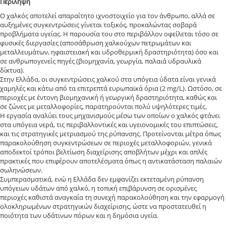
Περίληψη
Ο χαλκός αποτελεί απαραίτητο ιχνοστοιχείο για τον άνθρωπο, αλλά σε
αυξημένες συγκεντρώσεις γίνεται τοξικός, προκαλώντας σοβαρά
προβλήματα υγείας. Η παρουσία του στο περιβάλλον οφείλεται τόσο σε
φυσικές διεργασίες (αποσάθρωση χαλκούχων πετρωμάτων και
μεταλλευμάτων, ηφαιστειακή και υδροθερμική δραστηριότητα) όσο και
σε ανθρωπογενείς πηγές (βιομηχανία, γεωργία, παλαιά υδραυλικά
δίκτυα).
Στην Ελλάδα, οι συγκεντρώσεις χαλκού στα υπόγεια ύδατα είναι γενικά
χαμηλές και κάτω από τα επιτρεπτά ευρωπαϊκά όρια (2 mg/L). Ωστόσο, σε
περιοχές με έντονη βιομηχανική ή γεωργική δραστηριότητα, καθώς και
σε ζώνες με μεταλλοφορίες, παρατηρούνται πολύ υψηλότερες τιμές.
Η εργασία αναλύει τους μηχανισμούς μέσω των οποίων ο χαλκός φτάνει
στα υπόγεια νερά, τις περιβαλλοντικές και υγειονομικές του επιπτώσεις,
και τις στρατηγικές μετριασμού της ρύπανσης. Προτείνονται μέτρα όπως
παρακολούθηση συγκεντρώσεων σε περιοχές μεταλλοφοριών, γενικά
αποδεκτοί τρόποι βελτίωση διαχείρισης αποβλήτων μέχρι και απλές
πρακτικές που επιφέρουν αποτελέσματα όπως η αντικατάσταση παλαιών
σωληνώσεων.
Συμπερασματικά, ενώ η Ελλάδα δεν εμφανίζει εκτεταμένη ρύπανση
υπόγειων υδάτων από χαλκό, η τοπική επιβάρυνση σε ορισμένες
περιοχές καθιστά αναγκαία τη συνεχή παρακολούθηση και την εφαρμογή
ολοκληρωμένων στρατηγικών διαχείρισης, ώστε να προστατευθεί η
ποιότητα των υδάτινων πόρων και η δημόσια υγεία.