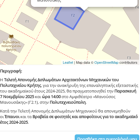
Leaflet
| Map data ©
OpenStreetMap
contributors
Περιγραφή:
Η
Τελετή Απονομής Διπλωμάτων Αρχιτεκτόνων Μηχανικών του
Πολυτεχνείου Κρήτης
, για την ανακήρυξη της επαναληπτικής εξεταστικής
του ακαδημαϊκού έτους 2024-2025, θα πραγματοποιηθεί την
Παρασκευή
7 Νοεμβρίου 2025
και
ώρα 14:00
στο Αμφιθέατρο «Μανούσος
Μανουσάκης» (Γ2.1), στην
Πολυτεχνειούπολη
.
Κατά την Τελετή Απονομής Διπλωμάτων Μηχανικού θα απονεμηθούν
οι
Έπαινοι
και τα
Βραβεία σε φοιτητές και αποφοίτους για το ακαδημαϊκό
έτος 2024-2025
.
Προσθήκη στο ημερολόγιό μου