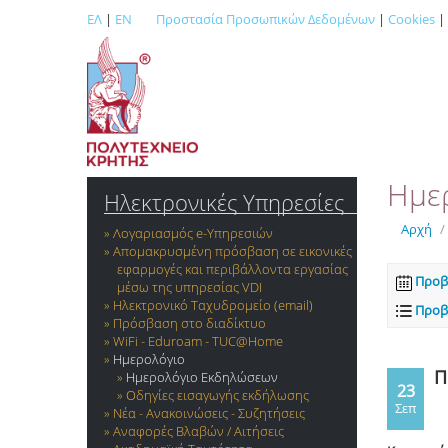
ΕΛ
|
EN
Προστασία Προσωπικών Δεδομένων
|
Cookies
|
Ημε
Ηλεκτρονικές Υπηρεσίες
Αρχή
/
Λογαριασμός e-Yπηρεσιών
Απομακρυσμένη πρόσβαση σε εικονικές
εφαρμογές και περιβάλλοντα εργασίας
Προβ
μέσω της υπηρεσίας VDI
Ηλεκτρονικό Ταχυδρομείο (email)
Προβ
Πρόσβαση στο διαδίκτυο
WiFi - Eduroam - TUC@Home
Ημερολόγιο
Π
Ημερολόγιο Εκδηλώσεων
23
Οδηγίες εισαγωγής εκδήλωσης
Σεπ
Νέα - Ανακοινώσεις - Συζητήσεις
Αναφορές Βλαβών / Αιτήσεις