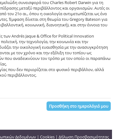
εμελιώδη συνεισφορά του Charles Robert Darwin για τη
επίδρασης μεταξύ περιβάλλοντος και οργανισμών. Αυτές οι
πό τον 21ο αι., όπου η οικολογία αντιμετωπίζεται ως ένα
τες. Έμφαση δίνεται στη θεωρία του Gregory Bateson για
ριβαλλοντική, κοινωνική, διανοητική), και στην έννοια του
ων Andrés Jaque & Office for Political Innovation
πολιτική, την τεχνολογία, την κοινωνία και την
δυάζει την οικολογική ευαισθησία με την ανασυγκρότηση
ονται με τον χρόνο και την εξέλιξη του τοπίου ως
ών που αναδεικνύουν τον τρόπο με τον οποίο οι παραπάνω
ίας.
ίας που δεν περιορίζεται στο φυσικό περιβάλλον, αλλά
ικού περιβάλλοντος.
Προσθήκη στο ημερολόγιό μου
ωπικών Δεδομένων
|
Cookies
|
Δήλωση Προσβασιμότητας