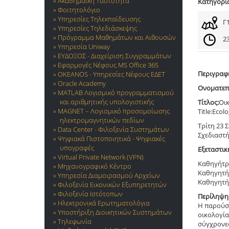
Ακαδημαϊκή Ταυτότητα
Κατηγορί
Φοιτητολόγιο
Υπηρεσίες Τηλεκπαίδευσης
Γ
Υπηρεσίες Τηλεδιάσκεψης
Πρόγραμμα Μαθημάτων και Αιθουσών
23
Υπηρεσία Uniway
ΕΥΔΟΞΟΣ - Διαχείριση Συγγραμμάτων
Εφαρμογές Νέφους MS Office 365
Περιγραφ
OKEANOS - Υπηρεσίες Νέφους ΕΔΕΤ
Oracle Academy
Ονοματεπ
MATLAB Λογισμικό προγραμματισμού
και αριθμητικής υπολογιστικής
Τίτλος:
Οικ
MAGNET – Λογισμικό προσομοίωσης
Title:Eco
ηλεκτρομαγνητικών πεδίων
Tρίτη 23 
Data Center - Φιλοξενία Συστημάτων
Σχεδιαστή
Ψηφιακά Πιστοποιητικά - Ψηφιακές
υπογραφές
Εξεταστικ
Virtual Private Network (VPN)
Καθηγήτρ
Μηχανογραφικό Κέντρο
Καθηγητή
Υπηρεσία Διαμοιρασμού Αρχείων
Καθηγητή
Φιλοξενία Εικονικών Εξυπηρετητών
Φιλοξενία Ιστότοπων
Περίληψη
Ηλεκτρονικά Ερωτηματολόγια
Η παρούσα
Υποστήριξη Διοικητικών Συστημάτων
οικολογία
Τηλεφωνία
σύγχρονες