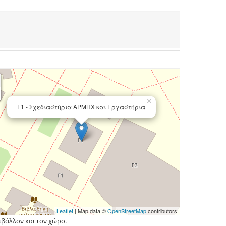
×
Γ1 - Σχεδιαστήρια ΑΡΜΗΧ και Εργαστήρια
Leaflet
| Map data ©
OpenStreetMap
contributors
ιβάλλον και τον χώρο.