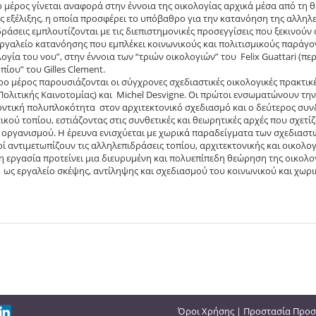
 μέρος γίνεται αναφορά στην έννοια της οικολογίας αρχικά μέσα από τη θ
ς εξέλιξης, η οποία προσφέρει το υπόβαθρο για την κατανόηση της αλληλ
ράσεις εμπλουτίζονται με τις διεπιστημονικές προσεγγίσεις που ξεκινούν α
ργαλείο κατανόησης που εμπλέκει κοινωνικούς και πολιτισμικούς παράγον
λογία του νου”, στην έννοια των “τριών οικολογιών” του Felix Guattari (πε
πίου” του Gilles Clement.
ρο μέρος παρουσιάζονται οι σύγχρονες σχεδιαστικές οικολογικές πρακτικές τ
Πολιτικής Καινοτομίας) και Michel Desvigne. Οι πρώτοι ενσωματώνουν την 
ντική πολυπλοκότητα στον αρχιτεκτονικό σχεδιασμό και ο δεύτερος συν
ικού τοπίου, εστιάζοντας στις συνθετικές και θεωρητικές αρχές που σχετίζ
οργανισμού. Η έρευνα ενισχύεται με χωρικά παραδείγματα των σχεδιαστ
ί αντιμετωπίζουν τις αλληλεπιδράσεις τοπίου, αρχιτεκτονικής και οικολογ
η εργασία προτείνει μια διευρυμένη και πολυεπίπεδη θεώρηση της οικολογ
ι ως εργαλείο σκέψης, αντίληψης και σχεδιασμού του κοινωνικού και χωρ
Όροι Χρήσης
|
Προστασία Προσ