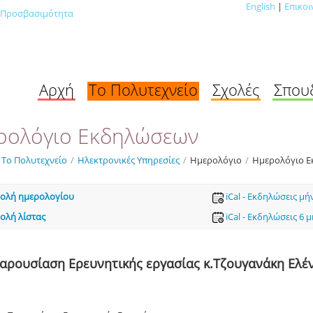
English
|
Επικοι
Προσβασιμότητα
Αρχή
Το Πολυτεχνείο
Σχολές
Σπου
ρολόγιο Εκδηλώσεων
Το Πολυτεχνείο
/
Ηλεκτρονικές Υπηρεσίες
/
Ημερολόγιο
/
Ημερολόγιο 
ολή ημερολογίου
iCal - Εκδηλώσεις μή
ολή λίστας
iCal - Εκδηλώσεις 6 
αρουσίαση Ερευνητικής εργασίας κ.Τζουγανάκη Ελέ