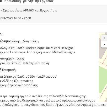
α:
Παρουσίαση Ερευνητικής Εργασίας
1 - Σχεδιαστήρια ΑΡΜΗΧ και Εργαστήρια
/09/2025 16:00 - 17:00
ή:
+
ώνυμο:
Ελένης Τζουγανάκη
-
ολογία και Τοπίο: Andrés Jaque και Michel Desvigne
logy and Landscape: Andrés Jaque and Michel Desvigne
Σεπτεμβρίου 2025
ριο 3ου έτους, Πολυτεχνειούπολη
ή Επιτροπή
ια Δήμητρα Χατζησάββα (επιβλέπουσα)
ς Αλέξιος Τζομπανάκης
ς Δημήτριος Ανδρεαδάκης
 ερευνητική εργασία αναλύει τις πολλαπλές διαστάσεις της
ς μέσα από ένα θεωρητικό και σχεδιαστικό πρίσμα,εστιάζοντας σε
 οικολογικές προσεγγίσεις που διαμορφώνουν νέες αντιλήψεις για το περ