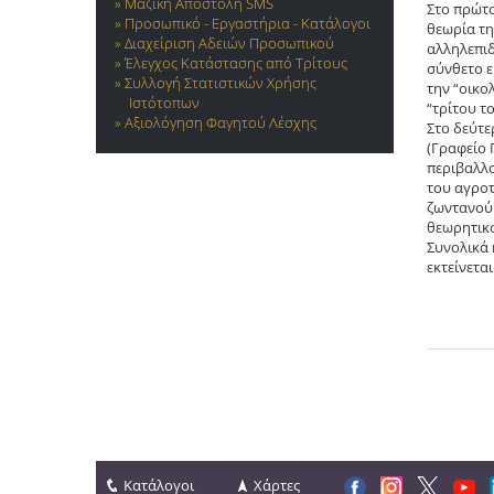
Μαζική Αποστολή SMS
Στο πρώτο
Προσωπικό - Εργαστήρια - Κατάλογοι
θεωρία τη
Διαχείριση Αδειών Προσωπικού
αλληλεπιδ
Έλεγχος Κατάστασης από Τρίτους
σύνθετο ε
Συλλογή Στατιστικών Χρήσης
την “οικο
Ιστότοπων
“τρίτου το
Αξιολόγηση Φαγητού Λέσχης
Στο δεύτε
(Γραφείο 
περιβαλλο
του αγροτ
ζωντανού 
θεωρητικο
Συνολικά 
εκτείνετα
Κατάλογοι
Χάρτες