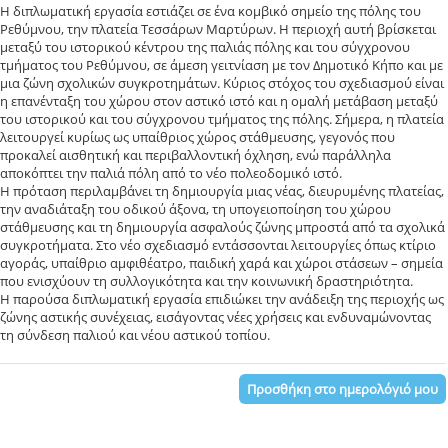
Η διπλωματική εργασία εστιάζει σε ένα κομβικό σημείο της πόλης του
Ρεθύμνου, την πλατεία Τεσσάρων Μαρτύρων. Η περιοχή αυτή βρίσκεται
μεταξύ του ιστορικού κέντρου της παλιάς πόλης και του σύγχρονου
τμήματος του Ρεθύμνου, σε άμεση γειτνίαση με τον Δημοτικό Κήπο και με
μια ζώνη σχολικών συγκροτημάτων. Κύριος στόχος του σχεδιασμού είναι
η επανένταξη του χώρου στον αστικό ιστό και η ομαλή μετάβαση μεταξύ
του ιστορικού και του σύγχρονου τμήματος της πόλης. Σήμερα, η πλατεία
λειτουργεί κυρίως ως υπαίθριος χώρος στάθμευσης, γεγονός που
προκαλεί αισθητική και περιβαλλοντική όχληση, ενώ παράλληλα
αποκόπτει την παλιά πόλη από το νέο πολεοδομικό ιστό.
Η πρόταση περιλαμβάνει τη δημιουργία μιας νέας, διευρυμένης πλατείας,
την αναδιάταξη του οδικού άξονα, τη υπογειοποίηση του χώρου
στάθμευσης και τη δημιουργία ασφαλούς ζώνης μπροστά από τα σχολικά
συγκροτήματα. Στο νέο σχεδιασμό εντάσσονται λειτουργίες όπως κτίριο
αγοράς, υπαίθριο αμφιθέατρο, παιδική χαρά και χώροι στάσεων – σημεία
που ενισχύουν τη συλλογικότητα και την κοινωνική δραστηριότητα.
Η παρούσα διπλωματική εργασία επιδιώκει την ανάδειξη της περιοχής ως
ζώνης αστικής συνέχειας, εισάγοντας νέες χρήσεις και ενδυναμώνοντας
τη σύνδεση παλιού και νέου αστικού τοπίου.
Προσθήκη στο ημερολόγιό μου