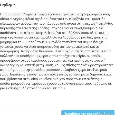
Περίληψη
Η παρούσα διπλωματική εργασία επικεντρώνεται στη δημιουργία ενός
οίκου ευγηρίας ειδικά σχεδιασμένος για την φιλοξενία και φροντίδα
ηλικιωμένων ανθρώπων που πάσχουν από άνοια στην περιοχή της Αγίας
Κυριακής στα Χανιά της Κρήτης. Στόχος είναι οι φιλοξενούμενοι να
αισθάνονται οικεία και ασφαλείς σε ένα περιβάλλον όπου όλες τους οι
ανάγκες καλύπτονται και παράλληλα να λαμβάνουν μια διέγερση της
μνήμης και του μυαλού τους. Η μονάδα τοποθετείται σε μια ήσυχη
γειτονιά, χωρίς να είναι απομονωμένη απ’ τον αστικό ιστό και με
πανοραμική θέα προς τη θάλασσα. Η περιοχή αυτή αξιοποιείται με τους
πολλαπλούς υπαίθριους χώρους που παρέχει το κτίριο, οι οποίοι
προσφέρουν στους κατοίκους δυνατότητες για περίπατο, κοινωνική
αλληλεγγύη και επαφή με τη φύση, καθώς επίσης πολλές δραστηριότητες
στο πρόγραμμα της μονάδας μπορούν να λάβουν χώρα σε εξωτερικό
χώρο. Επιπλέον, η επαφή με την πόλη επιτυγχάνεται με το δημόσιο καφέ
που βρίσκεται στον οίκο και είναι ανοιχτό προς τους επισκέπτες, οι
οποίοι μπορούν να περάσουν χρόνο με το αγαπημένο τους πρόσωπο σε
μια εκτενής αυλή στον όροφο του κτιρίου.
Προσθήκη στο ημερολόγιό μου