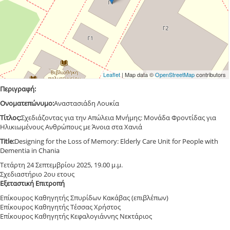
Leaflet
| Map data ©
OpenStreetMap
contributors
Περιγραφή:
Ονοματεπώνυμο:
Αναστασιάδη Λουκία
Τίτλος:
Σχεδιάζοντας για την Απώλεια Μνήμης: Μονάδα Φροντίδας για
Ηλικιωμένους Ανθρώπους με Άνοια στα Χανιά
Τitle:
Designing for the Loss of Memory: Elderly Care Unit for People with
Dementia in Chania
Τετάρτη 24 Σεπτεμβρίου 2025, 19.00 μ.μ.
Σχεδιαστήριο 2ου ετους
Εξεταστική Επιτροπή
Επίκουρος Καθηγητής Σπυρίδων Κακάβας (επιβλέπων)
Επίκουρος Καθηγητής Τέσσας Χρήστος
Επίκουρος Καθηγητής Κεφαλογιάννης Νεκτάριος