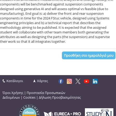
components will be benchmarked against suspension components
designed using generative AI and will assess optimal vs feasible (due to
manufacturing). End goal is: a) deliver the front and rear suspension
components in time for the 2024 FStuc vehicle, designed using Systems
engineering principles and b) a technical report that describes the
methodology aiming to be published. It is expected that the assigned
student will collaborate with other team members both generating the
attributes as-well-as designing the parts (the suspension) and supervise
their work so that it all integrates together.
Προσθήκη στο ημερολόγιό μου
Κατάλογοι
Χάρτες
Όροι Χρήσης
|
Προστασία Προσωπικών
Δεδομένων
|
Cookies
|
Δήλωση Προσβασιμότητας