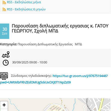
RSS - Εκδηλώσεις μήνα
RSS - Εκδηλώσεις 6 μηνών
Παρουσίαση διπλωματικής εργασιας κ. ΓΑΤΟΥ
30
ΓΕΩΡΓΙΟΥ, Σχολή ΜΠΔ
Σεπ
Κατηγορία:
Παρουσίαση Διπλωματικής Εργασίας ΜΠΔ
30/09/2025 09:00 - 10:00
Σύνδεσμος τηλεδιάσκεψης:
https://tuc-gr.zoom.us/j/9767519446?
pwd=UWtMbFRhZEdOMUg5ckUxOXJ0T1NpZz09
+