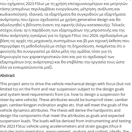
του οχήματος 2023 FStuc με τη χρήση επιταχυνσιομέτρων και μετρητών
τάσης (επομένως περιλαμβάνει ενοργάνωση, μέτρηση, ανάλυση και
κωδικοποίηση). Ιδανικά, τα εξαρτήματα θα συγκριθούν με εξαρτήματα
ανάρτησης που έχουν σχεδιαστεί με χρήση generative design και θα
αξιολογηθεί η βέλτιστη έναντι της εφικτής (λόγω κατασκευής). Τελικός
στόχος είναι: α) η παράδοση των εξαρτημάτων της μπροστινής και της
πίσω ανάρτησης εγκαίρως για το όχημα FStuc του 2024, σχεδιασμένα με
βάση τις αρχές της μηχανικής συστημάτων και β) μια τεχνική έκθεση που
περιγράφει τη μεθοδολογία με στόχο τη δημοσίευση. Αναμένεται ότι ο
φοιτητής θα συνεργαστεί με άλλα μέλη της ομάδας τόσο για τη
δημιουργία των χαρακτηριστικών όσο και για το σχεδιασμό των
εξαρτημάτων (της ανάρτησης) και θα επιβλέπει την εργασία τους ώστε
όλα να ενσωματώνονται μαζί.
Abstract
This project aims to drive the vehicle mechanical design with focus (but not
limited to) on the front and rear suspension subject to the design goals
and system level requirements from (i.e. how to design a suspension for
steer-by-wire vehicle). These attributes would be bump/roll steer, camber
gain, camber/kingpin inclination angles etc. that will meet the goals of the
vehicle dynamics attributes. The thesis will derive the hardpoints and
design the components that meet the attributes as goals and expected
suspension loads. The loads will be derived from instrumenting and testing
the 2023 FStuc vehicle using accelerometers and strain gauges (thus it
includes instrumentation, measurement, analysis and coding). Ideally, the