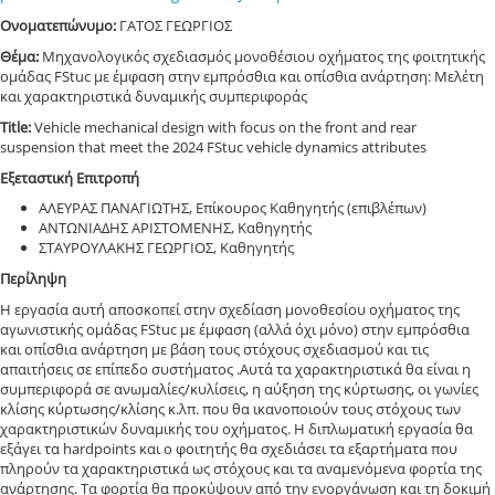
Ονοματεπώνυμο:
ΓΑΤΟΣ ΓΕΩΡΓΙΟΣ
Θέμα:
Μηχανολογικός σχεδιασμός μονοθέσιου οχήματος της φοιτητικής
ομάδας FStuc με έμφαση στην εμπρόσθια και οπίσθια ανάρτηση: Μελέτη
και χαρακτηριστικά δυναμικής συμπεριφοράς
Title:
Vehicle mechanical design with focus on the front and rear
suspension that meet the 2024 FStuc vehicle dynamics attributes
Εξεταστική Επιτροπή
ΑΛΕΥΡΑΣ ΠΑΝΑΓΙΩΤΗΣ, Επίκουρος Καθηγητής (επιβλέπων)
ΑΝΤΩΝΙΑΔΗΣ ΑΡΙΣΤΟΜΕΝΗΣ, Καθηγητής
ΣΤΑΥΡΟΥΛΑΚΗΣ ΓΕΩΡΓΙΟΣ, Καθηγητής
Περίληψη
Η εργασία αυτή αποσκοπεί στην σχεδίαση μονοθεσίου οχήματος της
αγωνιστικής ομάδας FStuc με έμφαση (αλλά όχι μόνο) στην εμπρόσθια
και οπίσθια ανάρτηση με βάση τους στόχους σχεδιασμού και τις
απαιτήσεις σε επίπεδο συστήματος .Αυτά τα χαρακτηριστικά θα είναι η
συμπεριφορά σε ανωμαλίες/κυλίσεις, η αύξηση της κύρτωσης, οι γωνίες
κλίσης κύρτωσης/κλίσης κ.λπ. που θα ικανοποιούν τους στόχους των
χαρακτηριστικών δυναμικής του οχήματος. Η διπλωματική εργασία θα
εξάγει τα hardpoints και o φοιτητής θα σχεδιάσει τα εξαρτήματα που
πληρούν τα χαρακτηριστικά ως στόχους και τα αναμενόμενα φορτία της
ανάρτησης. Τα φορτία θα προκύψουν από την ενοργάνωση και τη δοκιμή