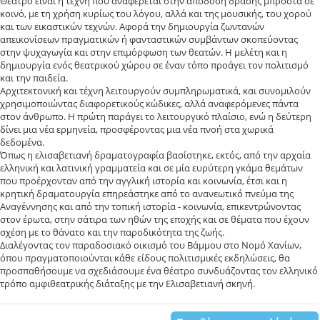
Θέατρο είναι η τέχνη που αναφέρεται στην απόδοση δράσης μπροστά σε
κοινό, με τη χρήση κυρίως του λόγου, αλλά και της μουσικής, του χορού
και των εικαστικών τεχνών. Αφορά την δημιουργία ζωντανών
απεικονίσεων πραγματικών ή φανταστικών συμβάντων σκοπεύοντας
στην ψυχαγωγία και στην επιμόρφωση των θεατών. Η μελέτη και η
δημιουργία ενός θεατρικού χώρου σε έναν τόπο προάγει τον πολιτισμό
και την παιδεία.
Αρχιτεκτονική και τέχνη λειτουργούν συμπληρωματικά, και συνομιλούν
χρησιμοποιώντας διαφορετικούς κώδικες, αλλά αναφερόμενες πάντα
στον άνθρωπο. Η πρώτη παράγει το λειτουργικό πλαίσιο, ενώ η δεύτερη
δίνει μια νέα ερμηνεία, προσφέροντας μια νέα πνοή στα χωρικά
δεδομένα.
Όπως η ελισαβετιανή δραματογραφία βασίστηκε, εκτός, από την αρχαία
ελληνική και λατινική γραμματεία και σε μία ευρύτερη γκάμα θεμάτων
που προέρχονταν από την αγγλική ιστορία και κοινωνία, έτσι και η
κρητική δραματουργία επηρεάστηκε από το ανανεωτικό πνεύμα της
Αναγέννησης και από την τοπική ιστορία - κοινωνία, επικεντρώνοντας
στον έρωτα, στην σάτιρα των ηθών της εποχής και σε θέματα που έχουν
σχέση με το θάνατο και την παροδικότητα της ζωής.
Διαλέγοντας τον παραδοσιακό οικισμό του Βάμμου στο Νομό Χανίων,
όπου πραγματοποιούνται κάθε είδους πολιτισμικές εκδηλώσεις, θα
προσπαθήσουμε να σχεδιάσουμε ένα θέατρο συνδυάζοντας τον ελληνικό
τρόπο αμφιθεατρικής διάταξης με την Ελισαβετιανή σκηνή.