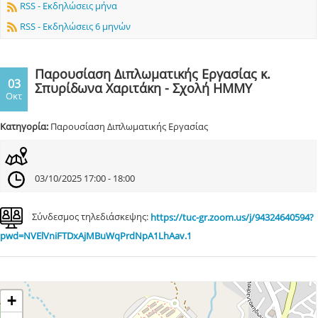
RSS - Εκδηλώσεις μήνα
RSS - Εκδηλώσεις 6 μηνών
Παρουσίαση Διπλωματικής Εργασίας κ.
03
Σπυρίδωνα Χαριτάκη - Σχολή ΗΜΜΥ
Οκτ
Κατηγορία:
Παρουσίαση Διπλωματικής Εργασίας
03/10/2025 17:00 - 18:00
Σύνδεσμος τηλεδιάσκεψης:
https://tuc-gr.zoom.us/j/94324640594?
pwd=NVElVniFTDxAjMBuWqPrdNpA1LhAav.1
+