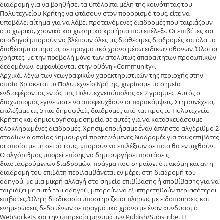
διαδρομή για να βοηθήσει τα υπόλοιπα μέλη της κοινότητας του
Πολυτεχνείου Κρήτης να φτάσουν στον προορισμό τους, είτε να
υποβάλει αίτημα για να λάβει προτεινόμενες διαδρομές που ταιριάζουν
στα χωρικά, χρονικά και χωρητικά κριτήρια που επέλεξε. Οι επιβάτες και
οι οδηγοί μπορούν να βλέπουν όλες τις διαθέσιμες διαδρομές και όλα τα
διαθέσιμα αιτήματα, σε πραγματικό χρόνο μέσω ειδικών οθονών. Όλοι οι
χρήστες, με την προβολή μόνο των απολύτως απαραίτητων προσωπικών
δεδομένων, εμφανίζονται στην οθόνη «Community».
Αρχικά, λόγω των γεωγραφικών χαρακτηριστικών της περιοχής στην
οποία βρίσκεται το Πολυτεχνείο Κρήτης, χωρίσαμε τα σημεία
ενδιαφέροντος εντός της Πολυτεχνειούπολης σε 2 γραμμές. Αυτός ο
διαχωρισμός έγινε ώστε να αποφευχθούν οι παρακάμψεις. Στη συνέχεια,
επιλέξαμε τις 5 πιο δημοφιλείς διαδρομές από και προς το Πολυτεχνείο
Κρήτης και δημιουργήσαμε σημεία σε αυτές για να κατασκευάσουμε
ολοκληρωμένες διαδρομές. Χρησιμοποιήσαμε έναν άπληστο αλγόριθμο 2
σταδίων ο οποίος δημιουργεί προτεινόμενες διαδρομές για τους επιβάτες
οι οποίοι με τη σειρά τους, μπορούν να επιλέξουν σε ποια θα ενταχθούν.
Ο αλγόριθμος μπορεί επίσης να δημιουργήσει προτάσεις
διασταυρούμενων διαδρομών, πράγμα που σημαίνει ότι ακόμη και αν η
διαδρομή του επιβάτη περιλαμβάνεται εν μέρει στη διαδρομή του
οδηγού, με μια μικρή αλλαγή στο σημείο επιβίβασης ή αποβίβασης για να
ταιριάξει με αυτό του οδηγού, μπορούν να εξυπηρετηθούν περισσότεροι
επιβάτες. Όλη η διαδικασία υποστηρίζεται πλήρως με ειδοποιήσεις και
ενημερώσεις δεδομένων σε πραγματικό χρόνο με έναν συνδυασμό
WebSockets και την υπηρεσία μηνυμάτων Publish/Subscribe. Η