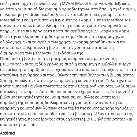
επιλεγμένη αρχιτεκτονική είναι η MVVM (Model-View-ViewModel), ώστε
να επιτύχουμε σαφή διαχωρισμό αρμοδιοτήτων. Από άποψη σχεδιασμού,
η υλοποίηση Android ακολούθησε τις κατευθυντήριες γραμμές του
Material You και η αντίστοιχη iOS αυτές του Apple Human Interface. Με
αυτόν τον τρόπο, διασφαλίσαμε ότι η διεπαφή χρήστη εναρμονίζεται
πλήρως με τα πιο πρόσφατα πρότυπα σχεδίασης των Google και Apple.
Μετά την κυκλοφορία της δοκιμαστικής έκδοσης της εφαρμογής, οι
αξιολογήσεις και τα σχόλια των χρηστών χρησιμοποιήθηκαν για τον
εντοπισμό σφαλμάτων, τη βελτίωση της χρηστικότητας και τη
διαμόρφωση των μελλοντικών εκδόσεων της.
Πέρα από τη βελτίωση της εμπειρίας αναμονής και μετακίνησης
μειώνοντας και τους δύο χρόνους, αυτή η εφαρμογή συμβάλλει ενεργά
στη μείωση του αριθμού των οχημάτων στο δρόμο, περιορίζοντας έτσι το
αποτύπωμα άνθρακα και προωθώντας την περιβαλλοντική βιωσιμότητα.
Χρησιμοποιώντας αυτήν την εφαρμογή, η κοινότητα του Πολυτεχνείου
Κρήτης μπορεί να γίνει πρωτοπόρος στην εφαρμογή καινοτόμων λύσεων
αστικών μεταφορών. Αυτό θα μπορούσε να χρησιμεύσει ως ένα μοντέλο
βιώσιμης κινητικότητας και να εμπνεύσει και άλλες κοινότητες. Η
συμβολή της παρούσας διπλωματικής εργασίας στην ανάπτυξη και
εφαρμογή καινοτόμων λύσεων στον τομέα της κοινής χρήσης οχημάτων,
αντικατοπτρίζει μια προσπάθεια για ένα βιώσιμο μέλλον στον τομέα της
κινητικότητας, προσφέροντας στους χρήστες μια υψηλής ποιότητας και
αποδοτική εμπειρία.
Abstract