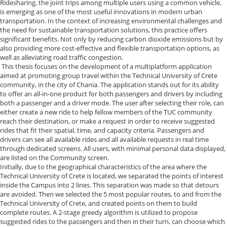
Ridesharing, the joint trips among multiple users using a common vehicle,
is emerging as one of the most useful innovations in modern urban
transportation. In the context of increasing environmental challenges and
the need for sustainable transportation solutions, this practice offers
significant benefits. Not only by reducing carbon dioxide emissions but by
also providing more cost-effective and flexible transportation options, as
well as alleviating road traffic congestion.
This thesis focuses on the development of a multiplatform application
aimed at promoting group travel within the Technical University of Crete
community, in the city of Chania. The application stands out for its ability
to offer an all-in-one product for both passengers and drivers by including
both a passenger and a driver mode. The user after selecting their role, can
either create a new ride to help fellow members of the TUC community
reach their destination, or make a request in order to receive suggested
rides that fit their spatial, time, and capacity criteria. Passengers and
drivers can see all available rides and all available requests in real time
through dedicated screens. All users, with minimal personal data displayed,
are listed on the Community screen.
Initially, due to the geographical characteristics of the area where the
Technical University of Crete is located, we separated the points of interest
inside the Campus into 2 lines. This separation was made so that detours
are avoided. Then we selected the 5 most popular routes, to and from the
Technical University of Crete, and created points on them to build
complete routes. A 2-stage greedy algorithm is utilized to propose
suggested rides to the passengers and then in their turn, can choose which