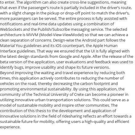
to enter. The algorithm can also create cross-line suggestions, meaning
that even if the passenger’s route is partially included in the driver’s route,
with a slight change in the pickup or drop-off point to match the driver’s,
more passengers can be served. The entire process is fully assisted with
notifications and real-time data updates using a combination of
WebSockets and the Publish/Subscribe messaging service. The selected
architecture is MVVM (Model-View-ViewModel) so that we can achieve a
clean separation of concerns. Design-wise the Android part follows the
Material You guidelines and its iOS counterpart, the Apple Human
Interface guidelines. That way we ensured that the UI is fully aligned with
the latest design standards from Google and Apple. After the release of the
beta version of the application, user evaluations and feedback was used to
identify bugs, improve usability and shape its future versions.
Beyond improving the waiting and travel experience by reducing both
times, this application actively contributes to reducing the number of
vehicles on the road, thereby decreasing the carbon footprint and
promoting environmental sustainability. By using this application, the
community of the Technical University of Crete can become a pioneer in
utilizing innovative urban transportation solutions. This could serve as a
model of sustainable mobility and inspire other communities. The
contribution of this thesis to the development and application of
innovative solutions in the field of ridesharing reflects an effort towards a
sustainable future for mobility, offering users a high-quality and efficient
experience.