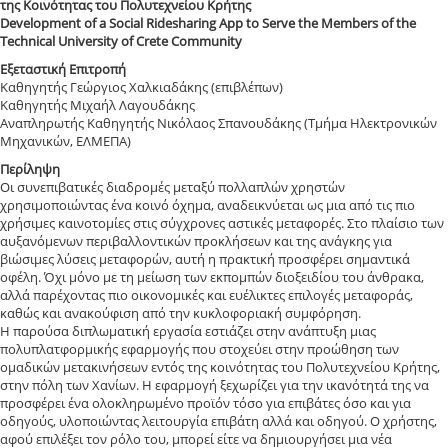
της Κοινότητας του Πολυτεχνείου Κρήτης
Development of a Social Ridesharing App to Serve the Members of the
Technical University of Crete Community
Εξεταστική Επιτροπή
Καθηγητής Γεώργιος Χαλκιαδάκης (επιβλέπων)
Καθηγητής Μιχαήλ Λαγουδάκης
Αναπληρωτής Καθηγητής Νικόλαος Σπανουδάκης (Τμήμα Ηλεκτρονικών
Μηχανικών, ΕΛΜΕΠΑ)
Περίληψη
Οι συνεπιβατικές διαδρομές μεταξύ πολλαπλών χρηστών
χρησιμοποιώντας ένα κοινό όχημα, αναδεικνύεται ως μια από τις πιο
χρήσιμες καινοτομίες στις σύγχρονες αστικές μεταφορές. Στο πλαίσιο των
αυξανόμενων περιβαλλοντικών προκλήσεων και της ανάγκης για
βιώσιμες λύσεις μεταφορών, αυτή η πρακτική προσφέρει σημαντικά
οφέλη. Όχι μόνο με τη μείωση των εκπομπών διοξειδίου του άνθρακα,
αλλά παρέχοντας πιο οικονομικές και ευέλικτες επιλογές μεταφοράς,
καθώς και ανακούφιση από την κυκλοφοριακή συμφόρηση.
Η παρούσα διπλωματική εργασία εστιάζει στην ανάπτυξη μιας
πολυπλατφορμικής εφαρμογής που στοχεύει στην προώθηση των
ομαδικών μετακινήσεων εντός της κοινότητας του Πολυτεχνείου Κρήτης,
στην πόλη των Χανίων. Η εφαρμογή ξεχωρίζει για την ικανότητά της να
προσφέρει ένα ολοκληρωμένο προϊόν τόσο για επιβάτες όσο και για
οδηγούς, υλοποιώντας λειτουργία επιβάτη αλλά και οδηγού. Ο χρήστης,
αφού επιλέξει τον ρόλο του, μπορεί είτε να δημιουργήσει μια νέα