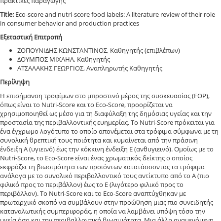
πρακτικές παραγωγής
Title:
Eco-score and nutri-score food labels: A literature review of their role
in consumer behavior and production practices
Εξεταστική Επιτροπή
ΖΟΠΟΥΝΙΔΗΣ ΚΩΝΣΤΑΝΤΙΝΟΣ, Καθηγητής (επιβλέπων)
ΔΟΥΜΠΟΣ ΜΙΧΑΗΛ, Καθηγητής
ΑΤΣΑΛΑΚΗΣ ΓΕΩΡΓΙΟΣ, Αναπληρωτής Καθηγητής
Περίληψη
Η επισήμανση τροφίμων στο μπροστινό μέρος της συσκευασίας (FOP),
όπως είναι το Nutri-Score και το Eco-Score, προορίζεται να
χρησιμοποιηθεί ως μέσο για τη διαφύλαξη της δημόσιας υγείας και την
προστασία της περιβαλλοντικής ευημερίας. Το Nutri-Score πρόκειται για
ένα έγχρωμο λογότυπο το οποίο απονέμεται στα τρόφιμα σύμφωνα με τη
συνολική θρεπτική τους ποιότητα και κυμαίνεται από την πράσινη
ένδειξη Α (υγιεινό) έως την κόκκινη ένδειξη Ε (ανθυγιεινό). Ομοίως με το
Nutri-Score, το Eco-Score είναι ένας χρωματικός δείκτης ο οποίος
εκφράζει τη βιωσιμότητα των προϊόντων κατατάσσοντας τα τρόφιμα
ανάλογα με το συνολικό περιβαλλοντικό τους αντίκτυπο από το Α (πιο
φιλικό προς το περιβάλλον) έως το Ε (λιγότερο φιλικό προς το
περιβάλλον). Το Nutri-Score και το Eco-Score αναπτύχθηκαν με
πρωταρχικό σκοπό να συμβάλουν στην προώθηση μιας πιο συνειδητής
καταναλωτικής συμπεριφοράς, η οποία να λαμβάνει υπόψη τόσο την
υγεία όσο και την περιβαλλοντική βιωσιμότητα. Μια άλλη αναμενόμενη