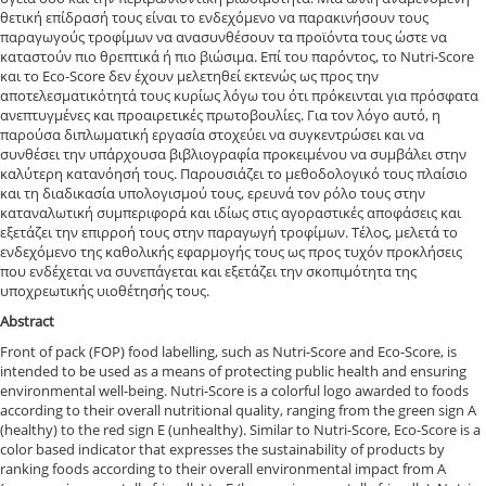
θετική επίδρασή τους είναι το ενδεχόμενο να παρακινήσουν τους
παραγωγούς τροφίμων να ανασυνθέσουν τα προϊόντα τους ώστε να
καταστούν πιο θρεπτικά ή πιο βιώσιμα. Επί του παρόντος, το Nutri-Score
και το Eco-Score δεν έχουν μελετηθεί εκτενώς ως προς την
αποτελεσματικότητά τους κυρίως λόγω του ότι πρόκεινται για πρόσφατα
ανεπτυγμένες και προαιρετικές πρωτοβουλίες. Για τον λόγο αυτό, η
παρούσα διπλωματική εργασία στοχεύει να συγκεντρώσει και να
συνθέσει την υπάρχουσα βιβλιογραφία προκειμένου να συμβάλει στην
καλύτερη κατανόησή τους. Παρουσιάζει το μεθοδολογικό τους πλαίσιο
και τη διαδικασία υπολογισμού τους, ερευνά τον ρόλο τους στην
καταναλωτική συμπεριφορά και ιδίως στις αγοραστικές αποφάσεις και
εξετάζει την επιρροή τους στην παραγωγή τροφίμων. Τέλος, μελετά το
ενδεχόμενο της καθολικής εφαρμογής τους ως προς τυχόν προκλήσεις
που ενδέχεται να συνεπάγεται και εξετάζει την σκοπιμότητα της
υποχρεωτικής υιοθέτησής τους.
Abstract
Front of pack (FOP) food labelling, such as Nutri-Score and Eco-Score, is
intended to be used as a means of protecting public health and ensuring
environmental well-being. Nutri-Score is a colorful logo awarded to foods
according to their overall nutritional quality, ranging from the green sign A
(healthy) to the red sign E (unhealthy). Similar to Nutri-Score, Eco-Score is a
color based indicator that expresses the sustainability of products by
ranking foods according to their overall environmental impact from A